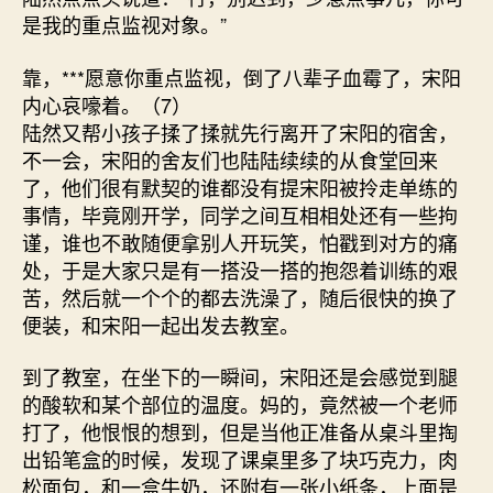
是我的重点监视对象。”
靠，***愿意你重点监视，倒了八辈子血霉了，宋阳
内心哀嚎着。（7）
陆然又帮小孩子揉了揉就先行离开了宋阳的宿舍，
不一会，宋阳的舍友们也陆陆续续的从食堂回来
了，他们很有默契的谁都没有提宋阳被拎走单练的
事情，毕竟刚开学，同学之间互相相处还有一些拘
谨，谁也不敢随便拿别人开玩笑，怕戳到对方的痛
处，于是大家只是有一搭没一搭的抱怨着训练的艰
苦，然后就一个个的都去洗澡了，随后很快的换了
便装，和宋阳一起出发去教室。
到了教室，在坐下的一瞬间，宋阳还是会感觉到腿
的酸软和某个部位的温度。妈的，竟然被一个老师
打了，他恨恨的想到，但是当他正准备从桌斗里掏
出铅笔盒的时候，发现了课桌里多了块巧克力，肉
松面包，和一盒牛奶，还附有一张小纸条，上面是