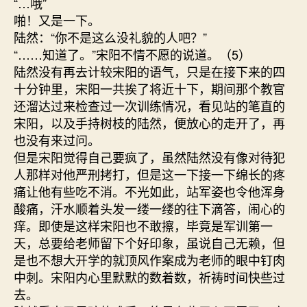
“…哦”
啪！又是一下。
陆然：“你不是这么没礼貌的人吧？”
“……知道了。”宋阳不情不愿的说道。（5）
陆然没有再去计较宋阳的语气，只是在接下来的四
十分钟里，宋阳一共挨了将近十下，期间那个教官
还溜达过来检查过一次训练情况，看见站的笔直的
宋阳，以及手持树枝的陆然，便放心的走开了，再
也没有来过问。
但是宋阳觉得自己要疯了，虽然陆然没有像对待犯
人那样对他严刑拷打，但是这一下接一下绵长的疼
痛让他有些吃不消。不光如此，站军姿也令他浑身
酸痛，汗水顺着头发一缕一缕的往下滴答，闹心的
痒。即使是这样宋阳也不敢擦，毕竟是军训第一
天，总要给老师留下个好印象，虽说自己无赖，但
是也不想大开学的就顶风作案成为老师的眼中钉肉
中刺。宋阳内心里默默的数着数，祈祷时间快些过
去。