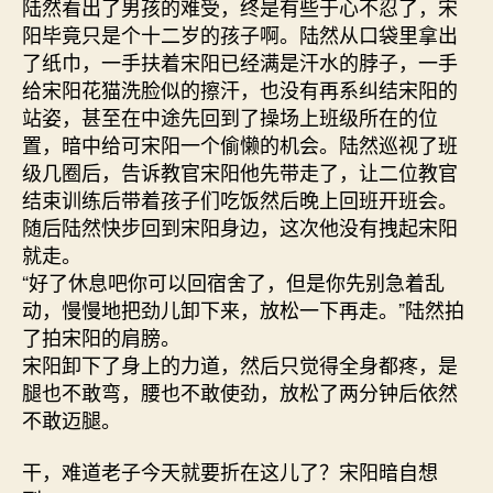
陆然看出了男孩的难受，终是有些于心不忍了，宋
阳毕竟只是个十二岁的孩子啊。陆然从口袋里拿出
了纸巾，一手扶着宋阳已经满是汗水的脖子，一手
给宋阳花猫洗脸似的擦汗，也没有再系纠结宋阳的
站姿，甚至在中途先回到了操场上班级所在的位
置，暗中给可宋阳一个偷懒的机会。陆然巡视了班
级几圈后，告诉教官宋阳他先带走了，让二位教官
结束训练后带着孩子们吃饭然后晚上回班开班会。
随后陆然快步回到宋阳身边，这次他没有拽起宋阳
就走。
“好了休息吧你可以回宿舍了，但是你先别急着乱
动，慢慢地把劲儿卸下来，放松一下再走。”陆然拍
了拍宋阳的肩膀。
宋阳卸下了身上的力道，然后只觉得全身都疼，是
腿也不敢弯，腰也不敢使劲，放松了两分钟后依然
不敢迈腿。
干，难道老子今天就要折在这儿了？宋阳暗自想