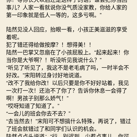
事儿？人家一看就说你没气质没家教，你给人家的
第一印象就是低人一等的，这多亏啊。”
陆然见没人回应，抬眼一看，小孩正美滋滋的享受
着呢。
犯了错还得给做按摩？！想得美！！
陆然一巴掌又忽扇在了小孩屁股上。“起来起来！你
当你是大爷啊？！听没听见我说什么？”
“听见了听见了，我这不是老毛病了吗，一时半会不
好改。”宋阳转过身讨好地说道。
“改不了我给你改！以后只要是你不好好站着，我见
一次打一次！还治不了你了？告诉你休息一会得了
啊！男孩子别那么娇气！”
“哎呀知道了知道了。”
“一会儿的班会你去不去？”
“去当然去！”宋阳可不想搞什么特殊，再说了，错过
了班会就错过了和同学们认识的机会。
陆然点点头说道：“行，别迟到，少惹点事儿，你可