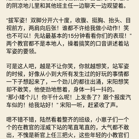
的阴凉地儿里和其他班主任一边聊天一边观望着。
“拔军姿！双脚分开六十度，收腹、挺胸、抬头、目
视前方，两肩向后张！谁都不许给我做小动作！笑
也不可以！先站最基本的15分钟看看你们的表现！”
两个教官都不是本地人，操着搞笑的口音讲述着站
军姿的要领。
可是这人吧，越是不让你笑，你就越想笑，站军姿
的时候，好像从小到大所有发生过的好玩的事情都
一下子想起来了，一个劲儿的都往出涌，宋阳想笑
却不敢笑，他使劲地憋着，身体一抖一抖的。
“那小矮个儿！你干什么呢！上发条了？跟个报废汽
车似的！给我站好！” 宋阳一听，赶紧收了声。
嗯不错不错，陆然看着整齐的班级，小崽子们一个
个的在教官的淫威下站的笔直笔直的，大气都不敢
出，不愧是新官上任三把火，这些年轻的小教官们