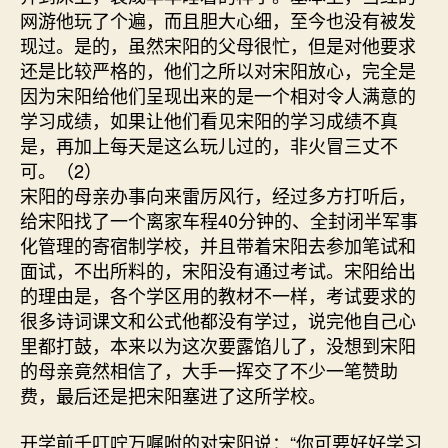
网游他玩了个遍，而且胆大心细，至今也没有被发
现过。是的，虽然宋阳的父母很忙，但是对他要求
还是比较严格的，他们之所以对宋阳放心，完全是
因为宋阳给他们呈现出来的是一个相对令人满意的
学习成绩，如果让他们看见宋阳的学习成绩不真
是，再加上每天是这么玩儿过的，非火冒三丈不
可。（2）
宋阳的母亲办事向来雷厉风行，经过多方打听后，
给宋阳找了一个离家车程40分钟的、全封闭半军事
化管理的寄宿制学校，并且带着宋阳去参加笔试和
面试，不出所料的，宋阳没有通过考试。宋阳给出
的理由是，各个学区用的教材不一样，考试要求的
很多诗词课文和公式他都没有学过，说完他自己心
里都打鼓，本来以为这次要露馅儿了，没想到宋阳
的母亲竟然相信了，大手一挥交了不少一笔赞助
费，最后还是把宋阳塞进了这所学校。
开学前千叮咛万嘱咐的对宋阳说：“你可要好好学习