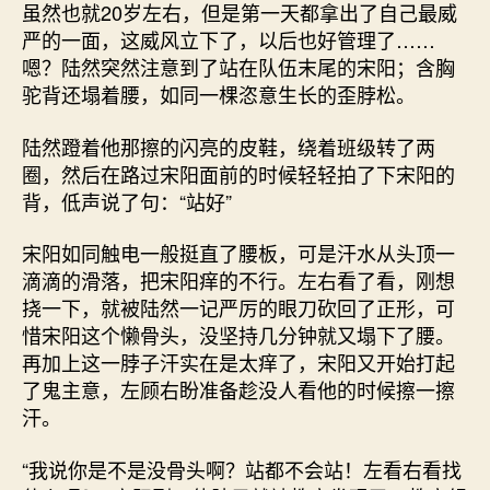
虽然也就20岁左右，但是第一天都拿出了自己最威
严的一面，这威风立下了，以后也好管理了……
嗯？陆然突然注意到了站在队伍末尾的宋阳；含胸
驼背还塌着腰，如同一棵恣意生长的歪脖松。
陆然蹬着他那擦的闪亮的皮鞋，绕着班级转了两
圈，然后在路过宋阳面前的时候轻轻拍了下宋阳的
背，低声说了句：“站好”
宋阳如同触电一般挺直了腰板，可是汗水从头顶一
滴滴的滑落，把宋阳痒的不行。左右看了看，刚想
挠一下，就被陆然一记严厉的眼刀砍回了正形，可
惜宋阳这个懒骨头，没坚持几分钟就又塌下了腰。
再加上这一脖子汗实在是太痒了，宋阳又开始打起
了鬼主意，左顾右盼准备趁没人看他的时候擦一擦
汗。
“我说你是不是没骨头啊？站都不会站！左看右看找