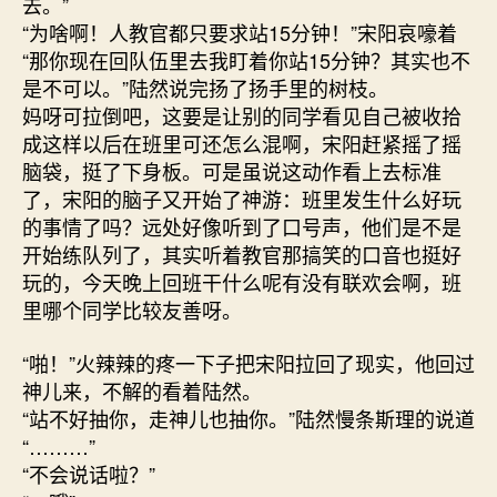
去。”
“为啥啊！人教官都只要求站15分钟！”宋阳哀嚎着
“那你现在回队伍里去我盯着你站15分钟？其实也不
是不可以。”陆然说完扬了扬手里的树枝。
妈呀可拉倒吧，这要是让别的同学看见自己被收拾
成这样以后在班里可还怎么混啊，宋阳赶紧摇了摇
脑袋，挺了下身板。可是虽说这动作看上去标准
了，宋阳的脑子又开始了神游：班里发生什么好玩
的事情了吗？远处好像听到了口号声，他们是不是
开始练队列了，其实听着教官那搞笑的口音也挺好
玩的，今天晚上回班干什么呢有没有联欢会啊，班
里哪个同学比较友善呀。
“啪！”火辣辣的疼一下子把宋阳拉回了现实，他回过
神儿来，不解的看着陆然。
“站不好抽你，走神儿也抽你。”陆然慢条斯理的说道
“………”
“不会说话啦？”