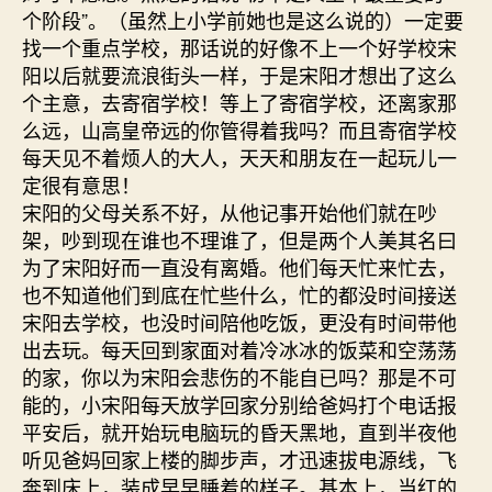
个阶段”。（虽然上小学前她也是这么说的）一定要
找一个重点学校，那话说的好像不上一个好学校宋
阳以后就要流浪街头一样，于是宋阳才想出了这么
个主意，去寄宿学校！等上了寄宿学校，还离家那
么远，山高皇帝远的你管得着我吗？而且寄宿学校
每天见不着烦人的大人，天天和朋友在一起玩儿一
定很有意思！
宋阳的父母关系不好，从他记事开始他们就在吵
架，吵到现在谁也不理谁了，但是两个人美其名曰
为了宋阳好而一直没有离婚。他们每天忙来忙去，
也不知道他们到底在忙些什么，忙的都没时间接送
宋阳去学校，也没时间陪他吃饭，更没有时间带他
出去玩。每天回到家面对着冷冰冰的饭菜和空荡荡
的家，你以为宋阳会悲伤的不能自已吗？那是不可
能的，小宋阳每天放学回家分别给爸妈打个电话报
平安后，就开始玩电脑玩的昏天黑地，直到半夜他
听见爸妈回家上楼的脚步声，才迅速拔电源线，飞
奔到床上，装成早早睡着的样子。基本上，当红的