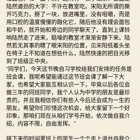
陆然遒劲的大字：不许在教室吃。宋阳无所谓的撕
开巧克力，掰了一块，放进嘴里，没有咀嚼，而是
用口腔的温度慢慢的融化它，随后他没有理会面包
和牛奶，就开始和旁边的同学聊天了。直到上课铃
响陆然走了进来，聒噪的教室才渐渐安静下来。陆
然若无其事的瞟了眼宋阳的位置，见宋阳低着头坐
在椅子上不知道在想些什么，陆然快速的把目光移
到了班级正中央。
“同学们，今天这节晚自习学校给我们安排的任务是
班会课，我呢希望能通过这节班会课了解一下大
家，也希望大家能互相认识一下，毕竟以后各位会
做三年的同班同学，我个人认为中学的朋友是最珍
贵的，并且我相信你们有些人今后还会成为一生的
朋友，希望你们珍惜这次机会，给大家留下一个好
印象，那咱们现在从咱们学号开始，依次做自我介
绍，内容不限，自由发挥。”
接下来的时间里班上的学生一个个走上讲台自我介