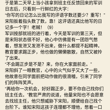
于是第二天早上当小孩拿到班主任反馈回来的军训
日志后，只看到一行鲜红的大字：
“你写的日记怎么比我写的评语字数还要少？重写！”
宋阳扳着指头数了数，靠！这评语还真比他写的日
记多一个字！老贼！（9）
军训按部就班的进行着，今天是军训的第三天，但
是宋阳状态很不好，他心中仿佛是有一团怨气憋
着，想发泄又发泄不出来，做什么都提不起精神。
教官要求踢正步，他也做的懒懒散散，自然又被拎
了出来。
“不会踢正步是不是？来，你在大家面前走。”
宋阳斜了一眼教官，心中的火气似乎又大了一些，
他故意在同学面前把动作做的很滑稽，引来了同学
们的阵阵笑声。
“再给你一次机会，好好踢正步，要不你自己找你们
班主任去。”教官严肃的说道，他量宋阳也不会愿意
去找班主任，他只想威胁下宋阳，顺便给自己找个
台阶下。谁知宋阳这孩子连理都不理他，憋着一口