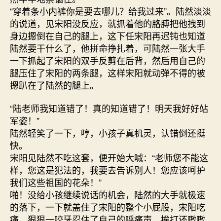
“穿着条小内裤你是要去哪儿？给我过来”。陆然淡淡
的说道，见宋阳没反应，就抓着他的胳膊把他拽到
身边摁倒在自己的腿上，这下任宋阳再迟钝也知道
陆然要干什么了，他拼命挣扎着，可陆然一张大手
一下抓起了宋阳的双手反剪在后背，然后用自己的
腿压住了宋阳的两条腿，这样宋阳就动弹不得的被
摁趴在了陆然的腿上。
“陆老师我知道错了！真的知道错了！明天我好好站
军姿！”
陆然轻笑了一下，哼，小孩子真机灵，认错倒还挺
快。
宋阳见陆然不吃这套，便开始大喊：“老师您不能这
样，您这是犯法的，我要去告诉别人！您应该呵护
我们这些祖国的花朵！”
啪！没给小孩继续说话的机会，陆然的大手就极速
的落下，一下就盖住了宋阳的整个小屁股，宋阳吃
痛，狠狠一咬牙忍住了自己的呼痛声，挨打还嗷嗷