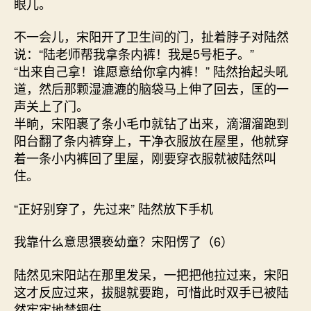
眼儿。
不一会儿，宋阳开了卫生间的门，扯着脖子对陆然
说：“陆老师帮我拿条内裤！我是5号柜子。”
“出来自己拿！谁愿意给你拿内裤！” 陆然抬起头吼
道，然后那颗湿漉漉的脑袋马上伸了回去，匡的一
声关上了门。
半晌，宋阳裹了条小毛巾就钻了出来，滴溜溜跑到
阳台翻了条内裤穿上，干净衣服放在屋里，他就穿
着一条小内裤回了里屋，刚要穿衣服就被陆然叫
住。
“正好别穿了，先过来” 陆然放下手机
我靠什么意思猥亵幼童？宋阳愣了（6）
陆然见宋阳站在那里发呆，一把把他拉过来，宋阳
这才反应过来，拔腿就要跑，可惜此时双手已被陆
然牢牢地禁锢住。