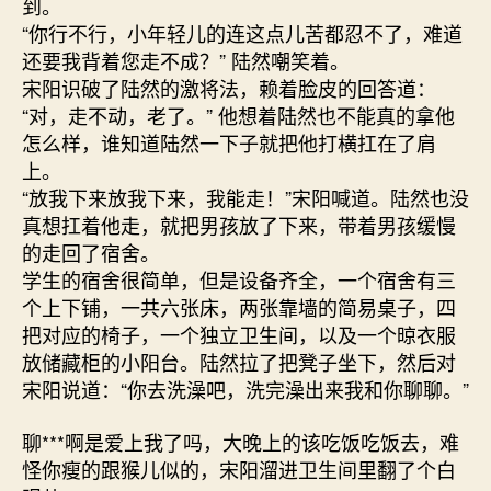
到。
“你行不行，小年轻儿的连这点儿苦都忍不了，难道
还要我背着您走不成？” 陆然嘲笑着。
宋阳识破了陆然的激将法，赖着脸皮的回答道：
“对，走不动，老了。” 他想着陆然也不能真的拿他
怎么样，谁知道陆然一下子就把他打横扛在了肩
上。
“放我下来放我下来，我能走！”宋阳喊道。陆然也没
真想扛着他走，就把男孩放了下来，带着男孩缓慢
的走回了宿舍。
学生的宿舍很简单，但是设备齐全，一个宿舍有三
个上下铺，一共六张床，两张靠墙的简易桌子，四
把对应的椅子，一个独立卫生间，以及一个晾衣服
放储藏柜的小阳台。陆然拉了把凳子坐下，然后对
宋阳说道：“你去洗澡吧，洗完澡出来我和你聊聊。”
聊***啊是爱上我了吗，大晚上的该吃饭吃饭去，难
怪你瘦的跟猴儿似的，宋阳溜进卫生间里翻了个白