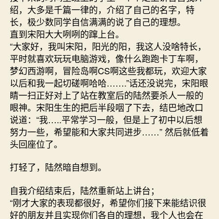
绍，大多是千篇一律的，介绍了自己的名字，特
长，极少数同学自信满满的说了自己的理想。
直到宋阳大大咧咧的蹿上台。
“大家好，我叫宋阳，阳光的阳，我这人没啥特长，
平时就喜欢玩玩电脑游戏，像什么跑跑卡丁车啊，
梦幻西游啊，冒险岛啊CS啊这些我都玩，欢迎大家
以后和我一起切磋啊哈哈…….”话还没说完，宋阳眼
睛一扫正好对上了站在教室后的陆然要杀人一般的
眼神。宋阳生生的把后半段咽了下去，结巴地改口
说道：“我…..平常学习一般，但是上了初中以后想
努力一些，希望能和大家共同进步……” 然后就低着
头回座位了。
打轻了，陆然暗自想到。
自我介绍结束后，陆然重新站上讲台；
“刚才大家的表现都很好，希望你们接下来能结识很
好的朋友并且实现你们各自的理想，我个人也会在