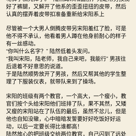
好了裤腿，又解开了他系的歪歪扭扭的皮带，然后
认真的摆弄着皮带扣准备重新给宋阳系上
尽管被一个大男人倒腾皮带另宋阳羞红了脸，可是
他不得不承认，他看着男人蹲在他身前耐心的样子
有一丝感动。
“你叫什么名字？” 陆然低着头发问。
“我叫宋阳，陆老师，我自己来吧，我能行” 男孩往
后退着不好意思的说道。
于是陆然顺势放开了男孩，然后又帮其他的学生整
理了下服装仪表，就带队来到了操场。
宋阳的班级有两个教官，一个高大，一个瘦小，教
官们按个头给宋阳他们班排了队，果不其然，又矮
又瘦的宋阳站在了队伍的最后，虽然不忿儿，但是
他也自知没辙，心中暗暗发誓要好好吃饭好好运
动，以后一定要长得比谁都高！
陆然放心的把班级交给两位教官，自己闪到了远处