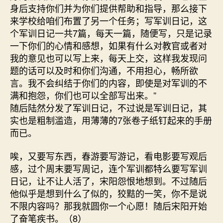
身后支持你们并为你们提供帮助和指导，那么接下
来学校给咱们布置了另一个任务；写军训日记，这
个军训日记一共7篇，每天一篇，随便写，只是记录
一下你们的心情和感想，如果有什么对教官或者对
我的意见也可以写上来，每天上交，这样我发现问
题的话可以及时和你们沟通，不用担心，畅所欲
言。我不会纠结于你们的内容，即使是对军训的不
满和抱怨，你们也可以全部写出来。”
随后陆然分发了军训日记，不过说是军训日记，其
实也是粗制滥造，用薄薄的7张卷子纸钉起来的手册
而已。
唉，又要写东西，春游要写游记，看电影要写观后
感，过个周末要写周记，连个军训都特么要写军训
日记，让不让人活了，宋阳怨恨地想到。不过随后
他似乎是想到什么了似的，狡黠的一笑，你不是说
不限内容吗？那我就圆你一个心愿！随后宋阳开始
了奋笔疾书。（8）