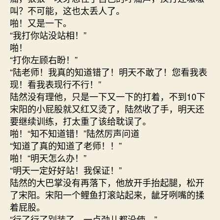
叫？不可能，这也太丢人了。
啪！又是一下。
“我打你站没站相！”
啪！
“打你左顾右盼！”
“陆老师！我真的知道错了！明天不敢了！您看我表
现！看我表现行不行！”
陆然没有理他，只是一下又一下的打着，不到10下
宋阳的小屁股就又红又烫了，陆然收了手，明天还
要继续训练，打太重了该给耽误了。
啪！“知不知道错！”陆然厉声问道
“知道了真的知道了老师！！”
啪！“明天怎么办！”
“明天一定好好站！我保证！”
陆然的大巴掌没有再落下，他放开手抬起腿，松开
了宋阳。宋阳一个鲤鱼打滚站起来，龇牙咧嘴的揉
着屁股。
“行了行了别装了，一点劲儿都没使。”