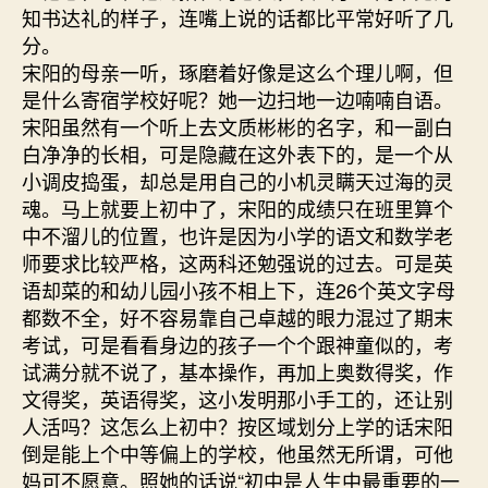
知书达礼的样子，连嘴上说的话都比平常好听了几
分。
宋阳的母亲一听，琢磨着好像是这么个理儿啊，但
是什么寄宿学校好呢？她一边扫地一边喃喃自语。
宋阳虽然有一个听上去文质彬彬的名字，和一副白
白净净的长相，可是隐藏在这外表下的，是一个从
小调皮捣蛋，却总是用自己的小机灵瞒天过海的灵
魂。马上就要上初中了，宋阳的成绩只在班里算个
中不溜儿的位置，也许是因为小学的语文和数学老
师要求比较严格，这两科还勉强说的过去。可是英
语却菜的和幼儿园小孩不相上下，连26个英文字母
都数不全，好不容易靠自己卓越的眼力混过了期末
考试，可是看看身边的孩子一个个跟神童似的，考
试满分就不说了，基本操作，再加上奥数得奖，作
文得奖，英语得奖，这小发明那小手工的，还让别
人活吗？这怎么上初中？按区域划分上学的话宋阳
倒是能上个中等偏上的学校，他虽然无所谓，可他
妈可不愿意。照她的话说“初中是人生中最重要的一