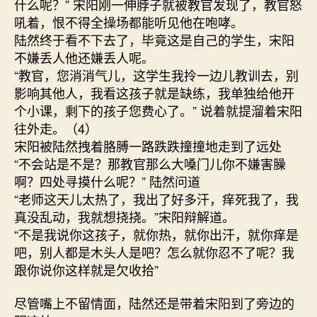
什么呢？” 宋阳刚一伸脖子就被教官发现了，教官怒
吼着，恨不得全操场都能听见他在咆哮。
陆然终于看不下去了，毕竟这是自己的学生，宋阳
不嫌丢人他还嫌丢人呢。
“教官，您消消气儿，这学生我拎一边儿教训去，别
影响其他人，我看这孩子就是缺练，我单独给他开
个小课，剩下的孩子您费心了。” 说着就提溜着宋阳
往外走。（4）
宋阳被陆然拽着胳膊一路跌跌撞撞地走到了远处
“不会站是不是？那教官那么大嗓门儿你不嫌害臊
啊？四处寻摸什么呢？” 陆然问道
“老师这天儿太热了，我出了好多汗，痒死我了，我
真没乱动，我就想挠挠。”宋阳辩解道。
“不是我说你这孩子，就你热，就你出汗，就你痒是
吧，别人都是木头人是吧？怎么就你忍不了呢？我
跟你说你这样就是欠收拾”
尽管嘴上不留情面，陆然还是带着宋阳到了旁边的