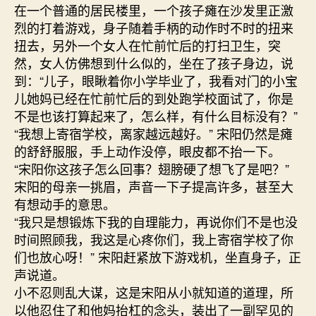
在一个普通的居民楼里，一个孩子瘫在沙发里正激
烈的打着游戏，身子随着手柄的动作时不时的扭来
扭去，另外一个女人在忙前忙后的打扫卫生，突
然，女人仿佛想到什么似的，坐在了孩子身边，说
到：“儿子，眼瞅着你小学毕业了，我看对门的小宝
儿她妈已经在忙前忙后的到处跑学校面试了，你是
不是也该打算起来了，怎么样，有什么目标没有？”
“我想上寄宿学校，离家越远越好。” 宋阳仍然是瘫
的舒舒服服，手上动作没停，眼皮都不抬一下。
“宋阳你这孩子怎么回事？翅膀硬了想飞了是吧？”
宋阳的母亲一挑眉，声音一下子提高许多，甚至大
有想动手的意思。
“我只是想锻炼下我的自理能力，再说你们不是也没
时间照顾我，我这是心疼你们，我上寄宿学校了你
们也放心呀！” 宋阳赶紧放下游戏机，坐直身子，正
声说道。
小不忍则乱大谋，这是宋阳从小就知道的道理，所
以他忍住了和他妈抬杠的念头，装出了一副罕见的