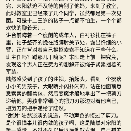
完，宋阳就迫不及待的告别了他妈，来到了教室，
此时教室里已经来了几个同学，虽然都是第一次见
面。可是十二三岁的孩子一点都不怕生，一个个都
欢快的聊着天儿。
讲台前蹲着一个瘦削的成年人，白衬衫扎在裤子
里，袖子整齐的挽在胳膊肘关节处，露出纤细的小
臂，正在背对着自己抠抠索索不知道在干些什么。
班主任吗？蹲那儿干嘛呢？宋阳走上前一探究竟，
发现这个男人正在费力的想解开被绳子紧紧捆着的
军装。
陆然感受到了孩子的注视，抬起头，看到一个瘦瘦
小小的男孩子，大眼睛扑闪扑闪的，站在他面前悉
悉索索的翻着包，然后变魔术般地拿出了一把剪刀
递给他，男孩非常细心的把刀刃那边对着他自己，
把剪刀的把手递给了陆然。
“谢谢” 陆然淡淡的说道，不动声色的接过了剪刀。
是个很懂事儿很内敛的孩子啊，这是陆然对宋阳的
第一感觉，不过不久以后以后他就发现，自己错的