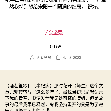
然我特别想给宋阳一个圆满的结局。 祝好。
学会坚强…
09:56
酒巷笙歌
4月 3, 2020
文
发
章
布
作
日
者
期
【酒巷笙歌】【半纪实】那时花开（师生）这个文
章兜兜转转写了这么多年了，虽说当初只是想记录
下我的青春，顺便发泄我无处可藏的情绪，但是故
事的最后我早已释然，令我坚持重开的只是为了遵
守对那些老读者的承诺。