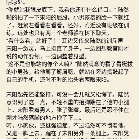
阴凉处。
“你就站我眼皮底下，我看你还有什么借口。” 陆然
啪的拍了一下宋阳的屁股。小男孩羞的脸一下就红
了，赶紧左看看右看看，还好，附近没有班级在训
练，远处也只有两三个老师躲在树下聊天。
“看什么看，站好了！” 耳边又传来陆然的训斥声
宋阳一激灵，马上挺直了身子，一边回想教官刚才
说的动作要领，一边调整着身型。
“这不是也能站的像个人嘛？”陆然满意的看了看挺拔
的小男孩，给他掰了掰肩膀，就站在旁边捣鼓起了
自己的手机，还时不时的抬头看两眼宋阳。
宋阳起先还能坚持，可没一会儿就又松懈了。陆然
意识到了这一点，不轻不重的抬脚踹在了他的小腿
上。宋阳看着男人，张了张嘴，最后还是忍不住在
刚才陆然落脚的地方掸了下土。
呵，小家伙，还挺强迫症，不过陆然可不惯着他，
又是一脚上去，踹在了宋阳另外一条腿上。宋阳晃