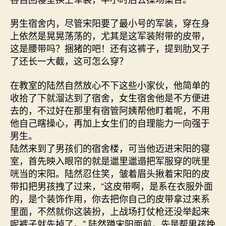
男生宿舍内，尽管宋阳要了最小号的军装，穿在身
上依然是晃晃荡荡的，尤其是这军装附带的皮带，
这是腰带吗？捆猪的吧！还有这裤子，提到肋叉子
了还长一大截，这可怎么穿？
在教室的陆然自然放心不下这些小家伙，他简单的
收拾了下就溜达到了宿舍，女生宿舍他是不方便进
去的，不过好在那里有宿管阿姨帮他盯着呢，不用
他自己瞎操心，再加上女生们的自理能力一向强于
男生。
陆然来到了男孩们的宿舍楼，可当他迈进宋阳的寝
室，首先映入眼帘的就是邋里邋遢把军服穿的咣里
咣当的宋阳。陆然忍住笑，皱着眉头揪着宋阳的皮
带扣把男孩拽了过来，“这皮带啊，是系在衣服外面
的，是个装饰作用，你去把你自己的皮带拿过来系
里面，不然就你这装扮，上战场打仗枪还没举起来
呢裤子就先掉了。” 陆然蹲宋阳面前，先是帮男孩挽