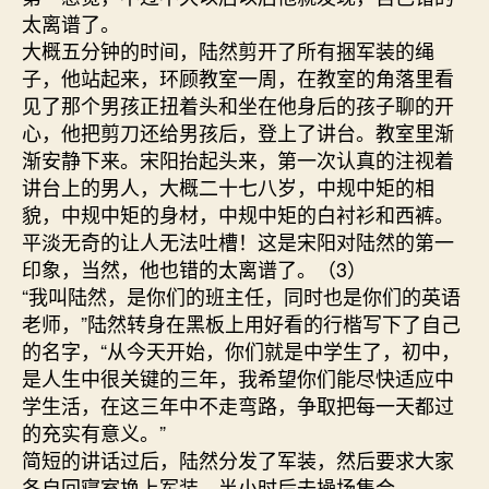
太离谱了。
大概五分钟的时间，陆然剪开了所有捆军装的绳
子，他站起来，环顾教室一周，在教室的角落里看
见了那个男孩正扭着头和坐在他身后的孩子聊的开
心，他把剪刀还给男孩后，登上了讲台。教室里渐
渐安静下来。宋阳抬起头来，第一次认真的注视着
讲台上的男人，大概二十七八岁，中规中矩的相
貌，中规中矩的身材，中规中矩的白衬衫和西裤。
平淡无奇的让人无法吐槽！这是宋阳对陆然的第一
印象，当然，他也错的太离谱了。（3）
“我叫陆然，是你们的班主任，同时也是你们的英语
老师，”陆然转身在黑板上用好看的行楷写下了自己
的名字，“从今天开始，你们就是中学生了，初中，
是人生中很关键的三年，我希望你们能尽快适应中
学生活，在这三年中不走弯路，争取把每一天都过
的充实有意义。”
简短的讲话过后，陆然分发了军装，然后要求大家
各自回寝室换上军装，半小时后去操场集合。