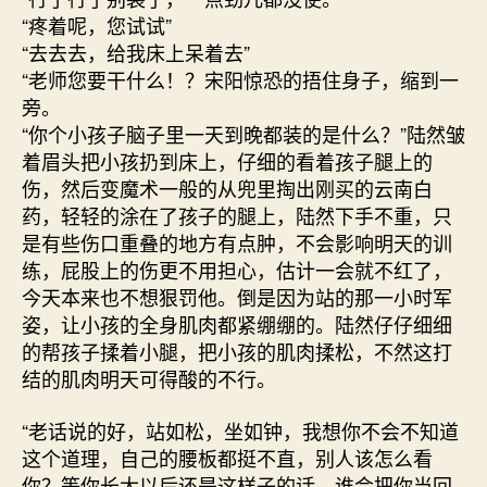
“疼着呢，您试试”
“去去去，给我床上呆着去”
“老师您要干什么！？宋阳惊恐的捂住身子，缩到一
旁。
“你个小孩子脑子里一天到晚都装的是什么？”陆然皱
着眉头把小孩扔到床上，仔细的看着孩子腿上的
伤，然后变魔术一般的从兜里掏出刚买的云南白
药，轻轻的涂在了孩子的腿上，陆然下手不重，只
是有些伤口重叠的地方有点肿，不会影响明天的训
练，屁股上的伤更不用担心，估计一会就不红了，
今天本来也不想狠罚他。倒是因为站的那一小时军
姿，让小孩的全身肌肉都紧绷绷的。陆然仔仔细细
的帮孩子揉着小腿，把小孩的肌肉揉松，不然这打
结的肌肉明天可得酸的不行。
“老话说的好，站如松，坐如钟，我想你不会不知道
这个道理，自己的腰板都挺不直，别人该怎么看
你？等你长大以后还是这样子的话，谁会把你当回