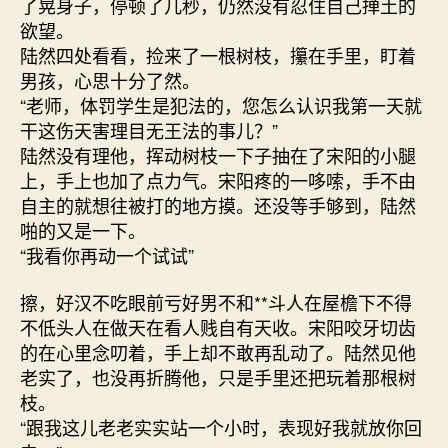
了晃身子，停顿了几秒，仍然没有忍住自己掸土的
欲望。
陆然四处看看，捡来了一根树枝，攥在手里，盯着
男孩，心思十分了然。
“老师，体罚学生是犯法的，您怎么认识我第一天就
干这伤天害理目无王法的事儿？”
陆然没有理他，挥动树枝一下子抽在了宋阳的小腿
上，手上也加了点力气。宋阳疼的一哆嗦，手不由
自主的就想往被打的地方摸。还没等手够到，陆然
啪的又是一下。
“我看你再动一个试试”
擦，好汉不吃眼前亏好男不和**斗人在屋檐下不得
不低头人在做天在看人贱自有天收。宋阳咬牙切齿
的在心里念叨着，手上却不敢再乱动了。陆然见他
老实了，也没再折腾他，只是手里还把玩着那根树
枝。
“跟我这儿老老实实站一个小时，表现好我就放你回