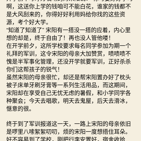
啊，这送你上学的钱咱可不能白花，谁家的钱都不
是大风刮来的，你得好好利用妈给你找的这些资
源，考个好大学。
“知道了知道了” 宋阳有一搭没一搭的应着，内心里
想的却是，终于自由了！再也没人管他喽！
在开学前夕，这所学校要求每名同学参加为期一个
礼拜的军训，这令宋阳的母亲大加赞赏，啧啧啧不
愧是半军事化管理，还没开学就要军训，正好杀杀
你们这帮孩子的锐气！
虽然宋阳的母亲很忙，却还是帮宋阳置办好了枕头
被子床单牙刷牙膏等一系列生活用品，而这期间，
宋阳却在享受自己无忧无虑的暑假，和小学同学各
种聚会；今天去唱歌，明天去鬼屋，后天去滑冰，
惬意的很。
终于到了军训报道这一天，一路上宋阳的母亲依旧
是啰里八嗦絮絮叨叨，烦的宋阳一度想捂住耳朵。
好不容易到了学校，刚把行李安置好，宿舍收拾