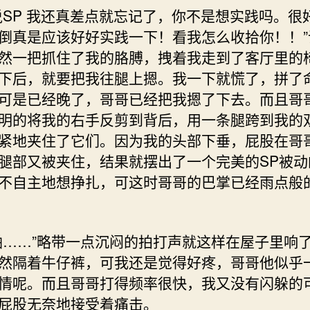
说SP 我还真差点就忘记了，你不是想实践吗。很
倒真是应该好好实践一下！看我怎么收拾你！！”
然一把抓住了我的胳膊，拽着我走到了客厅里的
下后，就要把我往腿上摁。我一下就慌了，拼了
可是已经晚了，哥哥已经把我摁了下去。而且哥
明的将我的右手反剪到背后，用一条腿跨到我的
紧地夹住了它们。因为我的头部下垂，屁股在哥
腿部又被夹住，结果就摆出了一个完美的SP被动
不自主地想挣扎，可这时哥哥的巴掌已经雨点般
啪……”略带一点沉闷的拍打声就这样在屋子里响
然隔着牛仔裤，可我还是觉得好疼，哥哥他似乎
情呢。而且哥哥打得频率很快，我又没有闪躲的
屁股无奈地接受着痛击。