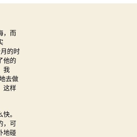
海，而
实
个月的时
了他的
，我
地去做
，这样
么快。
的，可
外地碰