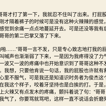
”哥哥才打了第一下，我就忍不住叫了出来。打屁
刚才隔着裤子的时候可是没有这种火辣辣的感觉
感觉到余痛一点点地蔓延开去。可是还没等我有
哥哥的第二巴掌又落了下来。
啪啪……”哥哥一言不发，只是专心致志地打我的
叫喊声也渐渐弱了下来，一是因为我疼得没了力
一波又一波的疼痛中也开始意识到了哥哥这种不
。我想，只要他肯说一句话，我的屁股也许就有
心里不服气，可是我还是知道识时务者为俊杰这
在我这个样子，咬着牙坚持也是白挨的打。于是
上火辣又有点发木的疼痛，颤抖着说了句：“哥哥
我气了，你要骂就骂吧，这样一直不说话会折磨