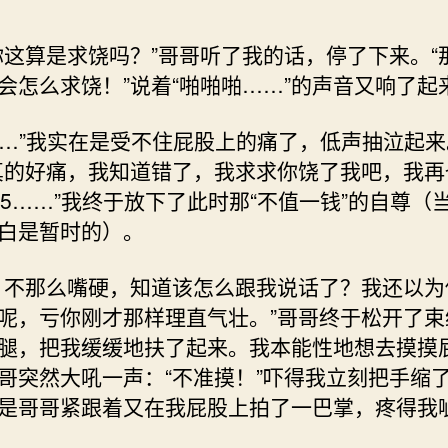
你这算是求饶吗？”哥哥听了我的话，停了下来。“
会怎么求饶！”说着“啪啪啪……”的声音又响了起
5……”我实在是受不住屁股上的痛了，低声抽泣起来
真的好痛，我知道错了，我求求你饶了我吧，我再
55……”我终于放下了此时那“不值一钱”的自尊（
白是暂时的）。
？不那么嘴硬，知道该怎么跟我说话了？我还以为
呢，亏你刚才那样理直气壮。”哥哥终于松开了束
腿，把我缓缓地扶了起来。我本能性地想去摸摸
哥突然大吼一声：“不准摸！”吓得我立刻把手缩
是哥哥紧跟着又在我屁股上拍了一巴掌，疼得我