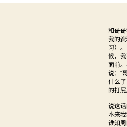
和哥哥
我的资
习）。
候，我
面前。
说：“
什么了
的打屁
说这话
本来我
谁知周