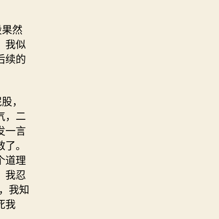
股果然
，我似
后续的
屁股，
气，二
发一言
救了。
个道理
，我忍
，我知
死我