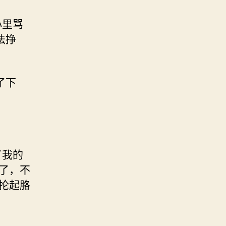
心里骂
法挣
了下
了我的
了，不
抡起胳