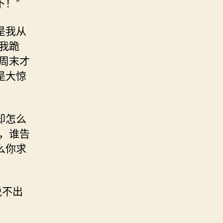
！”
是我从
我跪
周末才
是大惊
却怎么
，谁告
么你求
说不出