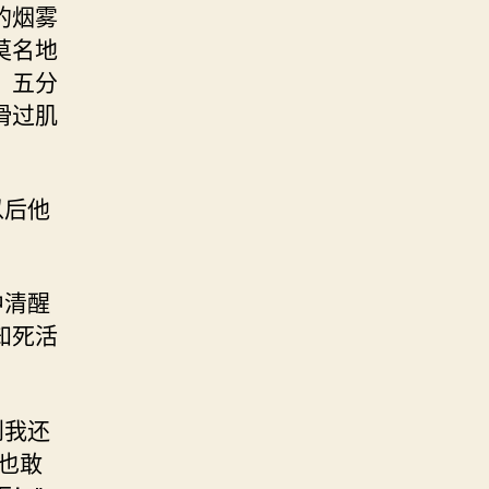
的烟雾
莫名地
。五分
滑过肌
以后他
中清醒
知死活
到我还
也敢