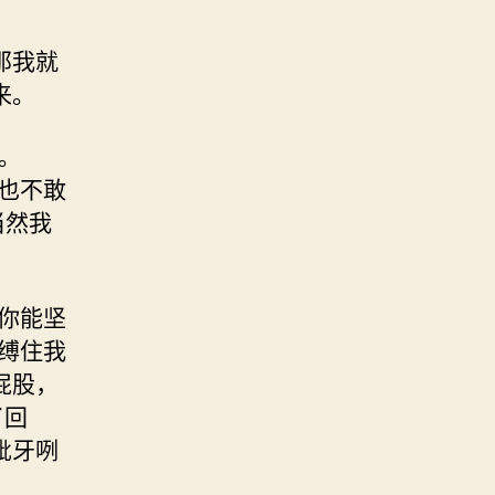
那我就
来。
。
也不敢
当然我
你能坚
缚住我
屁股，
了回
呲牙咧