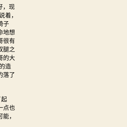
好，现
说着，
椅子
命地想
哥很有
双腿之
哥的大
的造
的落了
了起
一点也
可能，