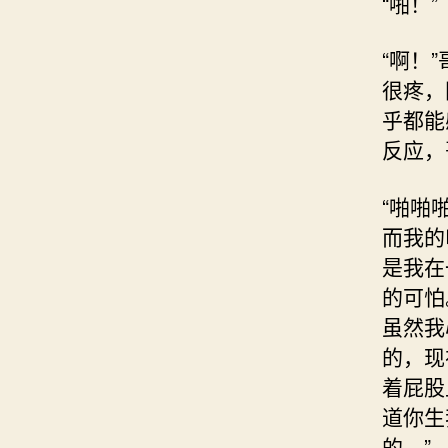
“啪！”
“啊！
很疼，
乎都能
反应，
“啪啪
而我的
是我在
的可怕
虽然我
的，现
着屁股
道你生
的。”