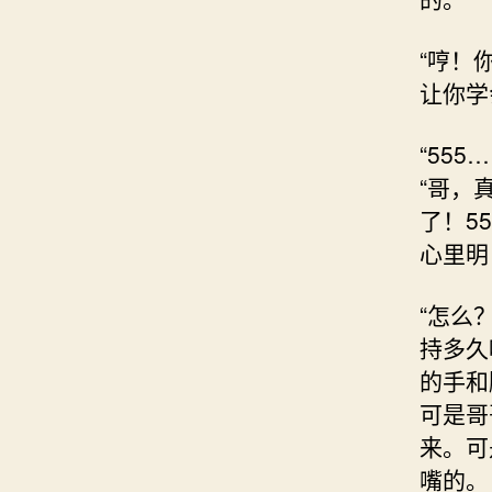
“哼！
让你学
“55
“哥，
了！5
心里明
“怎么
持多久
的手和
可是哥
来。可
嘴的。