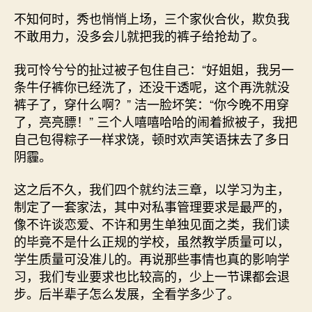
不知何时，秀也悄悄上场，三个家伙合伙，欺负我
不敢用力，没多会儿就把我的裤子给抢劫了。
我可怜兮兮的扯过被子包住自己：“好姐姐，我另一
条牛仔裤你已经洗了，还没干透呢，这个再洗就没
裤子了，穿什么啊？” 洁一脸坏笑：“你今晚不用穿
了，亮亮膘！” 三个人嘻嘻哈哈的闹着掀被子，我把
自己包得粽子一样求饶，顿时欢声笑语抹去了多日
阴霾。
这之后不久，我们四个就约法三章，以学习为主，
制定了一套家法，其中对私事管理要求是最严的，
像不许谈恋爱、不许和男生单独见面之类，我们读
的毕竟不是什么正规的学校，虽然教学质量可以，
学生质量可没准儿的。再说那些事情也真的影响学
习，我们专业要求也比较高的，少上一节课都会退
步。后半辈子怎么发展，全看学多少了。