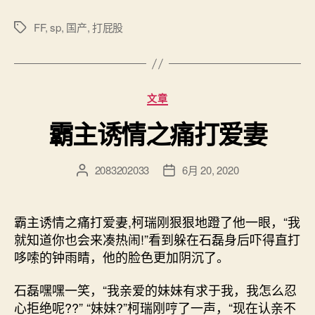
FF
,
sp
,
国产
,
打屁股
标
签
分
文章
类
霸主诱情之痛打爱妻
2083202033
6月 20, 2020
文
发
章
布
作
日
者
期
霸主诱情之痛打爱妻,柯瑞刚狠狠地蹬了他一眼，“我
就知道你也会来凑热闹!”看到躲在石磊身后吓得直打
哆嗦的钟雨睛，他的脸色更加阴沉了。
石磊嘿嘿一笑，“我亲爱的妹妹有求于我，我怎么忍
心拒绝呢??” “妹妹?”柯瑞刚哼了一声，“现在认亲不