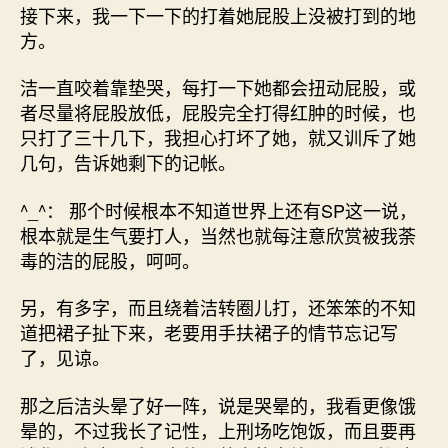
接下来，我一下一下的打着她屁股上没被打到的地
方。
洁一直咬着靠垫哭，每打一下她都会扭动屁股，或
者尽量将屁股放低，屁股完全打得红肿的时候，也
只打了三十几下，我担心打坏了她，就又训斥了她
几句，告诉她剩下的记帐。
^_^： 那个时候根本不知道世界上还有SP这一说，
根本就是生气要打人，当然也就每注意欣赏被我荼
毒的洁的屁股，呵呵。
另，有多字，而且绕着洁转圈儿打，还笨笨的不知
道把裙子扯下来，老要用手扶裙子的情节忘记写
了，见谅。
那之后洁头晕了好一阵，说是哭晕的，我看更像饿
晕的，不过我长了记性，上刑场吃饱饭，而且要再