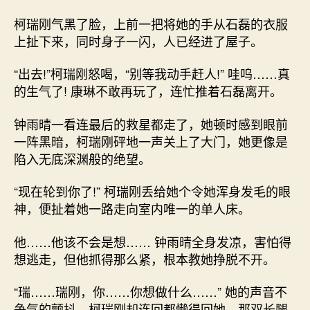
柯瑞刚气黑了脸，上前一把将她的手从石磊的衣服
上扯下来，同时身子一闪，人已经进了屋子。
“出去!”柯瑞刚怒喝，“别等我动手赶人!” 哇呜……真
的生气了! 康琳不敢再玩了，连忙推着石磊离开。
钟雨晴一看连最后的救星都走了，她顿时感到眼前
一阵黑暗，柯瑞刚砰地一声关上了大门，她更像是
陷入无底深渊般的绝望。
“现在轮到你了!” 柯瑞刚丢给她个令她浑身发毛的眼
神，便扯着她一路走向室内唯一的单人床。
他……他该不会是想…… 钟雨晴全身发凉，害怕得
想逃走，但他抓得那么紧，根本教她挣脱不开。
“瑞……瑞刚，你……你想做什么……” 她的声音不
争气的颤抖，柯瑞刚却连回都懒得回她，那双长腿