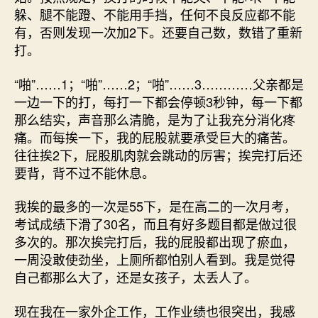
躲、腿不能蹬、不能用手挡，任何不良反应都不能
有，否则发现一次加2下。还要自己数，数错了重新
打。
“啪”……1；“啪”……2；“啪”……3…………父亲都是
一边一下的打，每打一下都会停顿3秒钟，每一下都
那么结实，声音那么清脆，是为了让我充分消化疼
痛。而每挨一下，我的屁股就要承受巨大的痛苦。
往往挨2下，屁股肌肉就会跳动的厉害；挨完打后还
要背，背不过不能休息。
我挨的最多的一次是55下，是在高二的一次月考，
考试成绩下滑了30名，而且有好多题目都是做过很
多次的。那次挨完打后，我的屁股都出现了瘀血，
一周没敢使劲坐，上厕所都怕别人看到。我是觉得
自己都那么大了，还是女孩子，太丢人了。
现在我在一家外企工作，工作业绩也很突出，我感