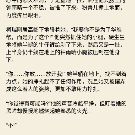
钟雨晴一个不稳，被推了下来，粉臀儿撞上地面，
再度疼出眼泪。
柯瑞刚居高临下地瞪着她，“我娶你不是为了华旌
帮，而是为了这个!” 他突然抓住她的小腿，硬生生
地将她半褪的牛仔裤给剥了下来，然后又是一扯，
上半身仍半躺在地上的钟雨晴小腿被压制在他身
下。
“你……你放……放开我!” 她半躺在地上，找不到着
力点，她的挣扎起不了任何作用，况且她又被摆弄
成这么羞人的姿势，更加不敢用力挣扎。
“你觉得有可能吗?”他的声音冷酷平诤，但盯着她的
黑眸却慢慢地燃烧起她熟悉的火光。
“不!”