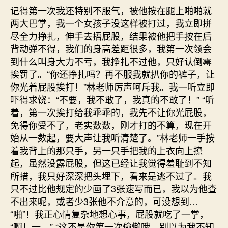
记得第一次我还特别不服气，被他按在腿上啪啪就
两大巴掌，我一个女孩子没这样被打过，我立即拼
尽全力挣扎，伸手去捂屁股，结果被他把手按在后
背动弹不得，我们的身高差距很多，我第一次领会
到什么叫身大力不亏，我挣扎不过他，只好认倒霉
挨罚了。“你还挣扎吗？再不服我就扒你的裤子，让
你光着屁股挨打！”林老师厉声呵斥我。我一听立即
吓得求饶：“不要，我不敢了，我真的不敢了！” “听
着，第一次挨打给我乖乖的，我先不让你光屁股，
免得你受不了，老实数数，刚才打的不算，现在开
始从一数起，要大声让我听清楚了。”林老师一手按
着我背上的那只手，另一只手把我的上衣向上撩
起，虽然没露屁股，但这已经让我觉得羞耻到不知
所措，我只好深深把头埋下，看来是逃不过了。我
只不过比他规定的少画了3张速写而已，我以为他查
不出来呢，或者少3张他不介意的，可没想到…
“啪”！我正心情复杂地想心事，屁股就吃了一掌，
“啊！一。” “这不是你第一次偷懒哦，别以为我不知