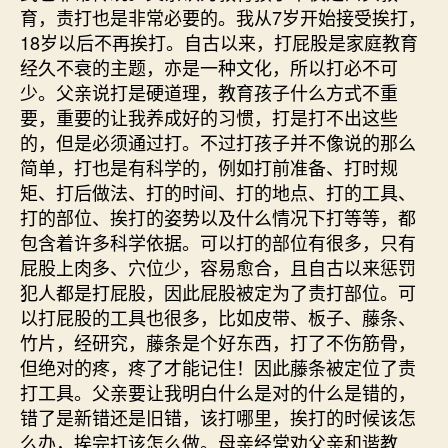
育，责打也是非常必要的。我从7岁开始接受挨打，
18岁以后不再挨打。自古以来，打屁股是家庭教育
经久不衰的主题，亦是一种文化，所以打必不可
少。父亲说打是硬道理，教育孩子什么方式不重
要，重要的让我养成好的习惯，打是打不出这些
的，但是必须通过打。不过打孩子并不像说的那么
简单，打也是有科学的，例如打前准备、打时规
矩、打后做法、打的时间、打的地点、打的工具、
打的部位、挨打的姿势以及什么情况下打等等，都
包含着许多科学依据。可以打的部位有很多，只有
屁股上肉多、穴位少，容易愈合，且自古以来惩罚
犯人都是打屁股，因此屁股被定为了责打部位。可
以打屁股的工具也很多，比如皮带、板子、藤条、
竹片，经研究，藤条是个好东西，打了不伤筋骨，
但绝对的疼，疼了才能记住！因此藤条被定位了责
打工具。父亲要让我明白什么是对的什么是错的，
错了是新错还是旧错，该打哪里，挨打的时候该怎
么办，挨完打该怎么做。母亲经常劝父亲和谐教