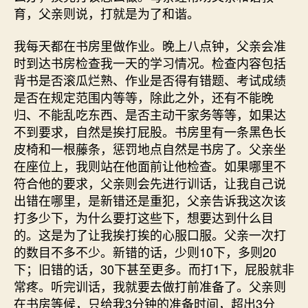
育，父亲则说，打就是为了和谐。
我每天都在书房里做作业。晚上八点钟，父亲会准
时到达书房检查我一天的学习情况。检查内容包括
背书是否滚瓜烂熟、作业是否得有错题、考试成绩
是否在规定范围内等等，除此之外，还有不能晚
归、不能乱吃东西、是否主动干家务等等，如果达
不到要求，自然是挨打屁股。书房里有一条黑色长
皮椅和一根藤条，惩罚地点自然是书房了。父亲坐
在座位上，我则站在他面前让他检查。如果哪里不
符合他的要求，父亲则会先进行训话，让我自己说
出错在哪里，是新错还是重犯，父亲告诉我这次该
打多少下，为什么要打这些下，想要达到什么目
的。这是为了让我挨打挨的心服口服。父亲一次打
的数目不多不少。新错的话，少则10下，多则20
下；旧错的话，30下甚至更多。而打1下，屁股就非
常疼。听完训话，我就要去做打前准备了。父亲则
在书房等候，只给我3分钟的准备时间，超出3分