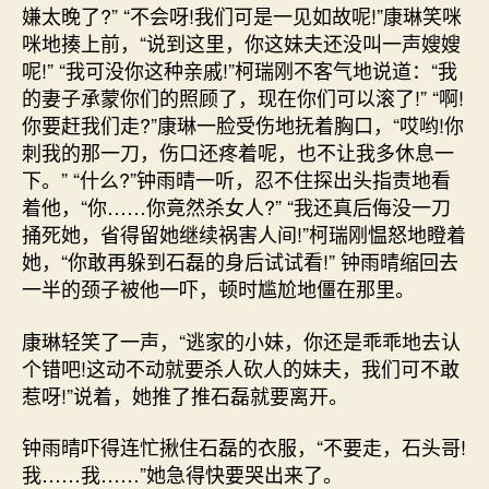
嫌太晚了?” “不会呀!我们可是一见如故呢!”康琳笑咪
咪地揍上前，“说到这里，你这妹夫还没叫一声嫂嫂
呢!” “我可没你这种亲戚!”柯瑞刚不客气地说道：“我
的妻子承蒙你们的照顾了，现在你们可以滚了!” “啊!
你要赶我们走?”康琳一脸受伤地抚着胸口，“哎哟!你
刺我的那一刀，伤口还疼着呢，也不让我多休息一
下。” “什么?”钟雨晴一听，忍不住探出头指责地看
着他，“你……你竟然杀女人?” “我还真后侮没一刀
捅死她，省得留她继续祸害人间!”柯瑞刚愠怒地瞪着
她，“你敢再躲到石磊的身后试试看!” 钟雨晴缩回去
一半的颈子被他一吓，顿时尴尬地僵在那里。
康琳轻笑了一声，“逃家的小妹，你还是乖乖地去认
个错吧!这动不动就要杀人砍人的妹夫，我们可不敢
惹呀!”说着，她推了推石磊就要离开。
钟雨晴吓得连忙揪住石磊的衣服，“不要走，石头哥!
我……我……”她急得快要哭出来了。