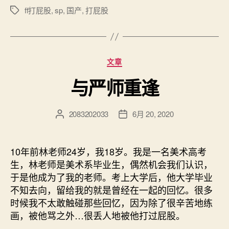
ff打屁股
,
sp
,
国产
,
打屁股
标
签
分
文章
类
与严师重逢
2083202033
6月 20, 2020
文
发
章
布
作
日
者
期
10年前林老师24岁，我18岁。我是一名美术高考
生，林老师是美术系毕业生，偶然机会我们认识，
于是他成为了我的老师。考上大学后，他大学毕业
不知去向，留给我的就是曾经在一起的回忆。很多
时候我不太敢触碰那些回忆，因为除了很辛苦地练
画，被他骂之外…很丢人地被他打过屁股。