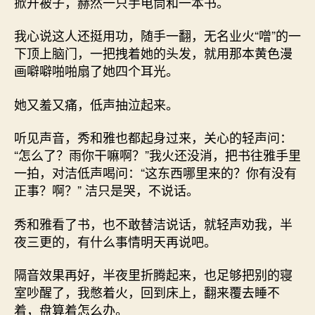
掀开被子，赫然一只手电筒和一本书。
我心说这人还挺用功，随手一翻，无名业火“噌”的一
下顶上脑门，一把拽着她的头发，就用那本黄色漫
画噼噼啪啪扇了她四个耳光。
她又羞又痛，低声抽泣起来。
听见声音，秀和雅也都起身过来，关心的轻声问：
“怎么了？雨你干嘛啊？”我火还没消，把书往雅手里
一拍，对洁低声喝问：“这东西哪里来的？你有没有
正事？啊？” 洁只是哭，不说话。
秀和雅看了书，也不敢替洁说话，就轻声劝我，半
夜三更的，有什么事情明天再说吧。
隔音效果再好，半夜里折腾起来，也足够把别的寝
室吵醒了，我憋着火，回到床上，翻来覆去睡不
着，盘算着怎么办。