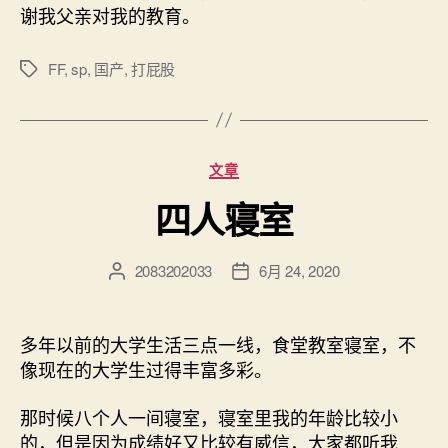
谢我父亲对我的教育。
FF
,
sp
,
国产
,
打屁股
标
签
分
文章
类
四人寝室
2083202033
6月 24, 2020
文
发
章
布
作
日
者
期
多年以前的大学生活三点一线，食堂教室寝室，不
像现在的大学生过得丰富多彩。
那时候八个人一间寝室，寝室里我的年龄比较小
的，但是因为成绩好又比较有威信，大家都听我