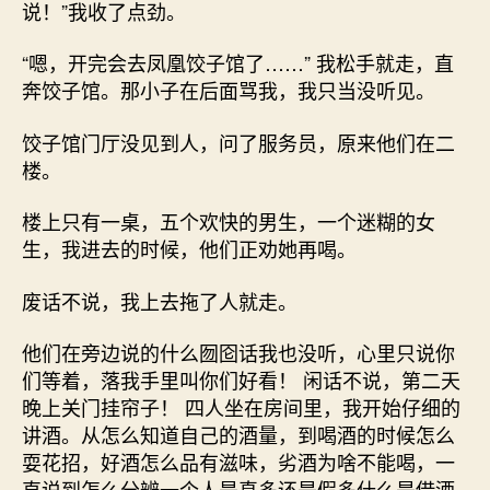
说！”我收了点劲。
“嗯，开完会去凤凰饺子馆了……” 我松手就走，直
奔饺子馆。那小子在后面骂我，我只当没听见。
饺子馆门厅没见到人，问了服务员，原来他们在二
楼。
楼上只有一桌，五个欢快的男生，一个迷糊的女
生，我进去的时候，他们正劝她再喝。
废话不说，我上去拖了人就走。
他们在旁边说的什么囫囵话我也没听，心里只说你
们等着，落我手里叫你们好看！ 闲话不说，第二天
晚上关门挂帘子！ 四人坐在房间里，我开始仔细的
讲酒。从怎么知道自己的酒量，到喝酒的时候怎么
耍花招，好酒怎么品有滋味，劣酒为啥不能喝，一
直说到怎么分辨一个人是真多还是假多什么是借酒