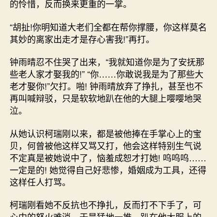
的怜惜，反而换来更重的一掌。
“胡扯!你明知道大老们全都在帮你撑腰，你这样莫名
其妙的离家出走才是存心害我!”再打。
钟雨晴忍不住哭了出来，“我就知道你是为了安抚那
些老人家才娶我的!” “你……你敢说我是为了那些大
老才娶你!”欠打。啪! 钟雨晴放弃了挣扎，甚至也不
再叫喊辩驳，只是软软地趴在他的大腿上嘤嘤地哭
泣。
从她认识柯瑞刚以来，都是被他捧在手掌心上的宝
贝，何曾被他这样又骂又打，他会这样特别生气说
不定真是被她说中了，恼羞成恕才打她! 呜呜呜……
一定是的! 她觉得自己好悲惨，婚姻成为工具，还得
这样任人打骂。
柯瑞刚看她不反抗也不挣扎，反而打不下手了，可
心中的怒火难消，于是猛地一推，趴在他大服上的