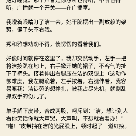
听，广播就一个开关——在广播室。
我瞪着眼睛盯了洁一会，她干脆摆出一副放赖的架
势，偏了头不看我。
秀和雅想劝劝不得，傻愣愣的看着我们。
好像时间就停在这里了，我却突然动手，左手一把
将洁按趴在地上，右手掀开她的裙子，不客气的扯
下了裤头。接着伸出右腿压在洁的双腿上（这动作
够难度，我左腿跪着，左手按着，右腿伸着，我容
易嘛我）洁徒劳的想挣扎，被我占尽先机，就剩乱
抓双手的份儿了。
单手解下皮带，合成两股，呵斥到：“洁，想让别人
看你笑话你就大声哭，大声叫，不想就看着办！”
“啪！”皮带抽在洁的光屁股上，顿时起了一道红痕。