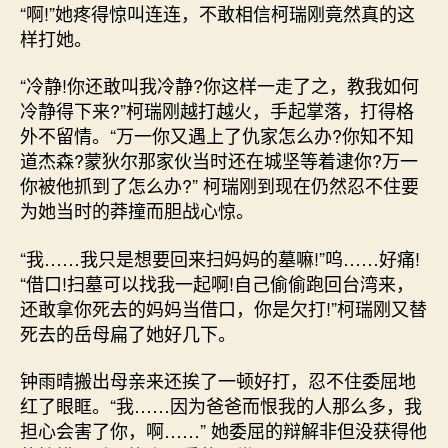
“啊!”她疼得惊叫连连，不敢相信柯瑞刚竟然真的这
样打她。
“冷静!你还敢叫我冷静?你这样一走了之，教我如何
冷静得下来?”柯瑞刚越打越火，手起掌落，打得格
外不留情。“万一你又遇上了仇家怎么办?你知不知
道杰森?蒙狄尔那家伙当时还在城坚等着逮你?万一
你被他抓到了怎么办?” 柯瑞刚到现在仍然忍不住要
为她当时的莽撞而胆战心惊。
“我……我只是想要回来扫妈妈的墓嘛!”呜……好痛!
“借口!扫墓可以找我一起啊!自己偷偷跑回台湾来，
还敢拿你死去的妈妈当借口，你是欠打!”柯瑞刚又替
死去的岳母扁了她好几下。
钟雨晴搬出母亲来还挨了一顿好打，忍不住委屈地
红了眼眶。“我……因为爸爸而恨我的人那么多，我
担心会害了你，啊……” 她委屈的辩解非但没获得他