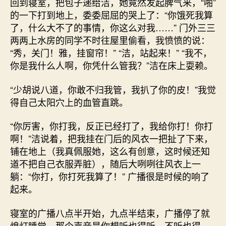
回到寝室，把包子递给洁，她竟然发起脾气来，“啪”
的一下打到地上，委委屈屈的哭上了：“你饿死我算
了，什么大不了的事情，你这么对我……” 门外三三
两两上水房的同学不时往屋里偷看，我愤愤的说：
“秀，关门！雅，挂窗帘！” “洁，站起来！” “我不，
你是我什么人啊，你凭什么管我？”洁在床上耍赖。
“少胡说八道，你敢不归我管，我扒了你的皮！”我觉
得自己太阳穴上的血管直跳。
“你厉害，你打我，反正已经打了，我给你打！你打
啊！”洁说着，把我挂在门后的风衣一把扯了下来，
铺在地上（我真佩服她，这么有创意，这时候还知
道不把自己衣服弄脏），随后大咧咧往风衣上一
躺：“你打，你打死我算了！” 广播很是时候的响了
起来。
寝室的广播八点半开始，九点半结束，广播停了就
熄灯睡觉。那个声音是你想听也得听，不听也得