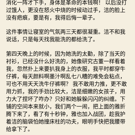
消化一阵才下手，身体是革命的本钱啊！ 以后没打
过饿人，更没在怒火中烧的时候动过手，洁的脸上
没有疤痕，要是有，我得后悔一辈子。
这件事情让寝室的气氛两三天都很凝重。洁不和我
说话，只是每天找我能洗的都给洗了。
第四天晚上的时候，因为她洗的太勤，除了当天的
衬衫，已经没什么好洗的，她像研究古董一样看着
我，忽然扑上来要扒我身上的衣服，我平时都穿牛
仔裤，每天颜料啊墨汁啊乱七八糟的难免会粘点，
可也不用天天洗牛仔裤啊？ 我不敢用力推，更不敢
用力抓，我的手劲比较大，洁是细嫩的女孩子，用
力大了捏坏了咋办？只好和她躲躲闪闪的纠缠。下
铺的空间本来就小，我们两个一闹，把上面的雅折
腾下来了，看了有十秒钟，雅也加入战团，趁我护
着洁的脑袋怕她撞床柱的功夫，眼明手快把我腰带
给拿下了。