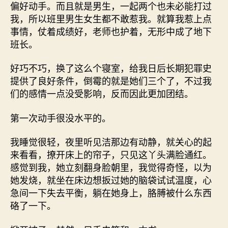
偏好动手。而且就是男生，一起两个也未必能打过
我，所以班里男生女生都不敢惹我。就算我惹上点
事情，仗着成绩好，老师也护着，无形中成了地下
班长。
好巧不巧，换了这么个寝室，给我日后长期犯罪史
提供了良好条件，倒霉的就是她们三个了，不过我
们的感情一点没受影响，反而因此更加团结。
第一次动手很没水平的。
我睡觉很轻，夜里听见洁那边有动静，就关心的起
来看看，撩开床上的帘子，只见这丫头满脸通红。
感觉到我，她立刻翻身脸朝里，我觉得奇怪，以为
她发烧，就坐在床边想扳过她的脑袋试试温度，心
急间一下失去平衡，躺在她身上，胳膊被什么东西
硌了一下。