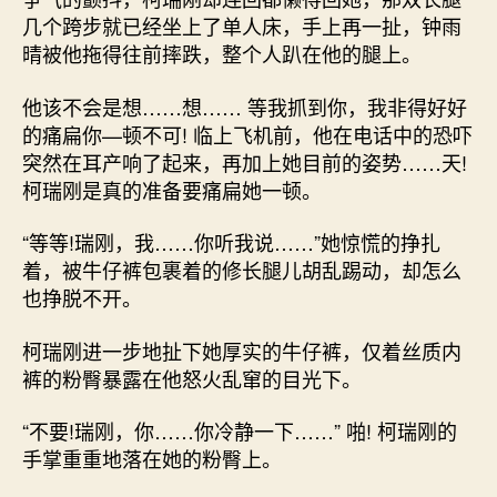
几个跨步就已经坐上了单人床，手上再一扯，钟雨
晴被他拖得往前摔跌，整个人趴在他的腿上。
他该不会是想……想…… 等我抓到你，我非得好好
的痛扁你—顿不可! 临上飞机前，他在电话中的恐吓
突然在耳产响了起来，再加上她目前的姿势……天!
柯瑞刚是真的准备要痛扁她一顿。
“等等!瑞刚，我……你听我说……”她惊慌的挣扎
着，被牛仔裤包裹着的修长腿儿胡乱踢动，却怎么
也挣脱不开。
柯瑞刚进一步地扯下她厚实的牛仔裤，仅着丝质内
裤的粉臀暴露在他怒火乱窜的目光下。
“不要!瑞刚，你……你冷静一下……” 啪! 柯瑞刚的
手掌重重地落在她的粉臀上。