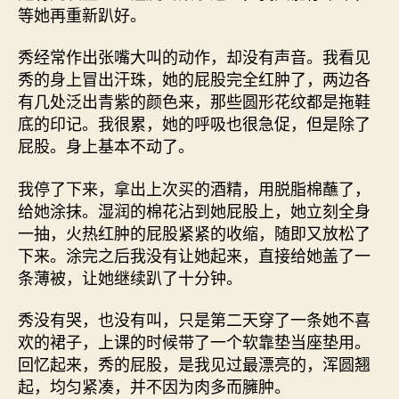
等她再重新趴好。
秀经常作出张嘴大叫的动作，却没有声音。我看见
秀的身上冒出汗珠，她的屁股完全红肿了，两边各
有几处泛出青紫的颜色来，那些圆形花纹都是拖鞋
底的印记。我很累，她的呼吸也很急促，但是除了
屁股。身上基本不动了。
我停了下来，拿出上次买的酒精，用脱脂棉蘸了，
给她涂抹。湿润的棉花沾到她屁股上，她立刻全身
一抽，火热红肿的屁股紧紧的收缩，随即又放松了
下来。涂完之后我没有让她起来，直接给她盖了一
条薄被，让她继续趴了十分钟。
秀没有哭，也没有叫，只是第二天穿了一条她不喜
欢的裙子，上课的时候带了一个软靠垫当座垫用。
回忆起来，秀的屁股，是我见过最漂亮的，浑圆翘
起，均匀紧凑，并不因为肉多而臃肿。