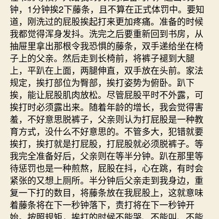
钟，1分钟挨2下藤条，且不算在正式体罚中。要知
道，刚洗过的屁股挨起打来更加疼痛。准备的时候
我都觉得浑身发抖。洗完之后要重新回到书房，从
抽屉里拿出那根令我恐惧的藤条，双手递给坐在椅
子上的父亲。然后走到长椅前，将裤子褪到大腿
上，平趴在上面，两腿伸直，双手放在头前。家法
规定，挨打部位为臀部，挨打姿势为俯卧。趴下
挨，能让屁股肌肉放松。尽管屁股平时不外露，可
挨打时必须露出来。随着年龄的增长，我会觉得害
羞，不好意思脱裤子，父亲则认为打屁股是一种教
育方式，没什么不好意思的。不管多大，犯错就要
挨打，挨打就是打屁股，打屁股就必须脱裤子。等
我完全准备好后，父亲则在等半分钟。趴在那里等
待惩罚也是一种煎熬，屁股在抖，心在跳，有时会
紧张的又想上厕所。半分钟后父亲走到我身边，重
复一下打的数目，将藤条放在我屁股上，这就意味
着藤条将在下一秒钟落下，责打将在下一秒钟开
始。按照规矩，挨打的时候不能哭、不能叫、不能