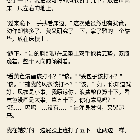
想了一下，我把我可怜的风衣折了几下，放在床离
床一尺左右的地上。
“过来跪下，手扶着床边。” 这次她虽然也有犹豫，
动作却快多了。我又研究了一下，拿了雅的一个靠
垫，放在床棱上。
“趴下。” 洁的胸部趴在靠垫上双手抱着靠垫，双膝
跪着，整个人向前倾斜着。
“看黄色漫画该打不？” “该。” “丢包子该打不？”
“该。” “铺我的风衣该打不？” “该。” “好，你知道就
好。风衣是小事，我原谅你。浪费粮食算十下，看
黄色漫画是大事，算五十下，你有意见吗？”
“我……呜呜……没有……” 洁浑身发抖，又哭起
来。
我在她好的一边屁股上连打了五下，让两边一样。