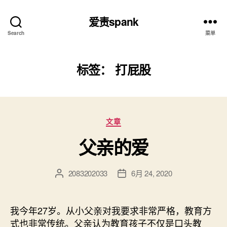
爱责spank
Search
菜单
标签：
打屁股
分
文章
类
父亲的爱
2083202033
6月 24, 2020
文
发
章
布
作
日
者
期
我今年27岁。从小父亲对我要求非常严格，教育方
式也非常传统。父亲认为教育孩子不仅是口头教