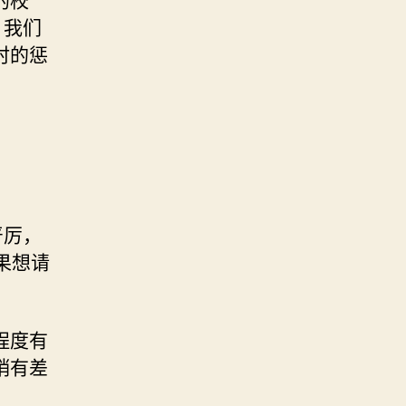
，我们
时的惩
严厉，
果想请
程度有
稍有差