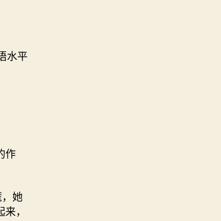
语水平
的作
慌，她
起来，