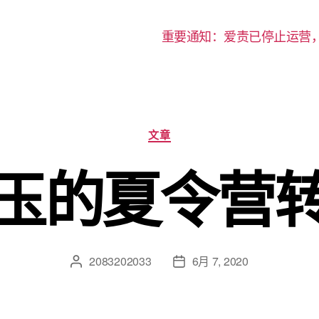
重要通知：爱责已停止运营
分
文章
类
玉的夏令营
2083202033
6月 7, 2020
文
发
章
布
作
日
者
期