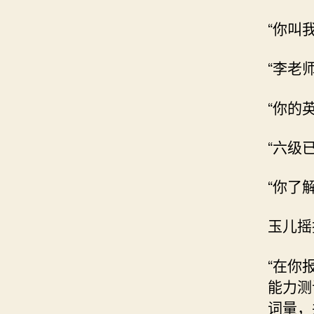
“你叫
“李老
“你的
“六级
“你了
玉儿摇
“在你
能力测
词量，