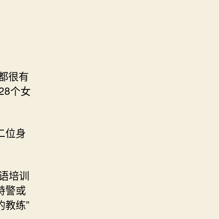
。
家都很有
28个女
二位身
语培训
特警或
教练”