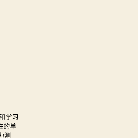
和学习
住的单
力测