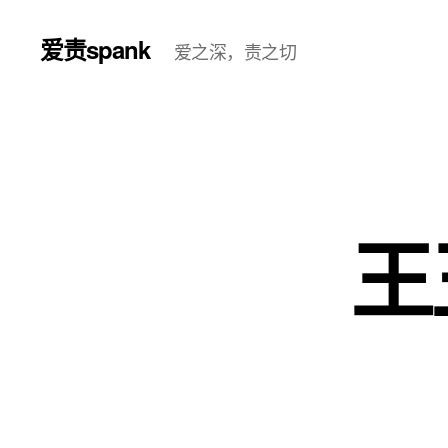
爱责spank
爱之深，责之切
王