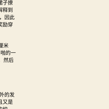
裙子撩
解释到
，因此
奖励穿
厘米
，啪的一
。然后
外的发
且又是
的校