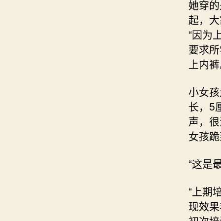
她穿的
起，大
“因为
要求所
上内裤
小女孩
长，5
声，很
女孩跪
“这是
“上期
现效果
初次培