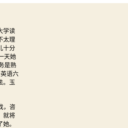
大学读
不太理
儿十分
一天她
务是熟
备英语六
法。玉
找，咨
，就将
了她。