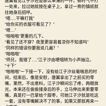
唐翼看见江子汐还是那么单薄的一件，顿时气不打
一处来，拉过她就按在桌子上，拿过一旁的镇纸就
往她身后招呼。
“唔….干嘛打我”
“给你买的衣服可看见了？”
“嗯…”
“啪啪啪”更重的几下。
“看见了还不穿？夜里更容易着凉你不知道吗”
“同样的错误你要我说几遍？”
“啪啪啪”
“师兄，我错了….”江子汐由哽咽转为小声抽泣。
“十下”
“啪啪啪”一下接一下，没有给江子汐丝毫喘息的时
间，结束后，像是安慰，唐翼拿出了之前买的零
嘴，果然，不出意料，江子汐瞬间忘了疼，两眼放
光，本来还在偷偷揉身后的手，立马伸出来索要零
嘴，真是打一巴掌给个甜枣，可她江子汐就是吃这
一套，没有零嘴解决不了的事，如果又那就再来一