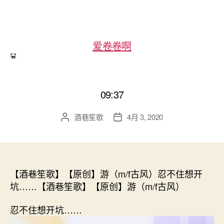
爱卷卷啊
09:37
酒巷笙歌
4月 3, 2020
文
发
章
布
作
日
者
期
【酒巷笙歌】【原创】游（m/f古风）忍不住想开
坑……【酒巷笙歌】【原创】游（m/f古风）
忍不住想开坑……