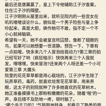
最后还是唐翼赢了，皇上下令他辅助江子汐查案，
住在江子汐的隔壁。
江子汐刚刚从屋里出来，就听见院内的一些宫女在
叽叽喳喳谈论什么，貌似是一个男子险些与皇上争
吵起来，真是大胆，换作她可不敢，指不定一个不
小心就掉脑袋。
希望有一天，她不会被皇宫所囚禁，像断了翅膀的
鸟，如果可以她想要一世清静。预告一下，下章有
一点拍哦，快多来几个人冒泡给我动力?第三章的拍
已经写好了哟（疯狂暗示）快快再来三个人我就
发，嘿嘿嘿，快来冒泡?还来两个人呀还差一个小可
爱第三章 大魔头
院里的花花草草都是用心栽培的，江子汐平生除了
玩弄草药，毒药，就喜欢培育花花草草，用来养
眼，这太子的别院就种了许多她喜欢的花草树木，
她正准备摸摸书上那粉粉嫩嫩的花朵，随着“啪”的一
声，身后措不及防地一疼，顿时脑了。
“哪个杀千刀的？”气鼓鼓地转身，却看见了熟悉的面