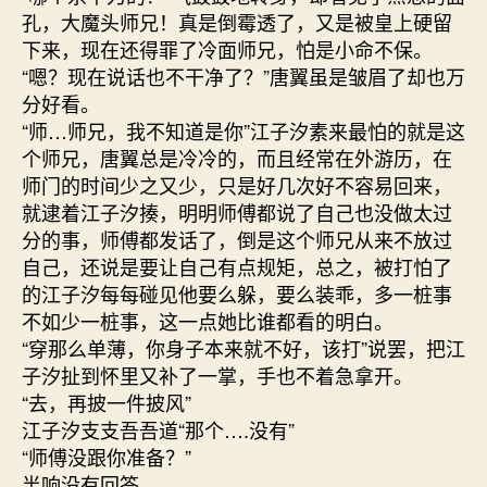
孔，大魔头师兄！真是倒霉透了，又是被皇上硬留
下来，现在还得罪了冷面师兄，怕是小命不保。
“嗯？现在说话也不干净了？”唐翼虽是皱眉了却也万
分好看。
“师…师兄，我不知道是你”江子汐素来最怕的就是这
个师兄，唐翼总是冷冷的，而且经常在外游历，在
师门的时间少之又少，只是好几次好不容易回来，
就逮着江子汐揍，明明师傅都说了自己也没做太过
分的事，师傅都发话了，倒是这个师兄从来不放过
自己，还说是要让自己有点规矩，总之，被打怕了
的江子汐每每碰见他要么躲，要么装乖，多一桩事
不如少一桩事，这一点她比谁都看的明白。
“穿那么单薄，你身子本来就不好，该打”说罢，把江
子汐扯到怀里又补了一掌，手也不着急拿开。
“去，再披一件披风”
江子汐支支吾吾道“那个….没有”
“师傅没跟你准备？”
半响没有回答。