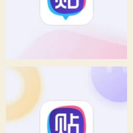
写文ing谁来给我加把劲?听说我的第一章又被吞
了？？？害，再发一次吧有没有人?
←
【酒巷笙歌】【原创】人在，筝鸣
→
【酒巷笙歌】【原创】学习训戒营二（FF）
重要通知：爱责已停止运
重
营，视频业务已移交新团
要
队。
通
知：
爱