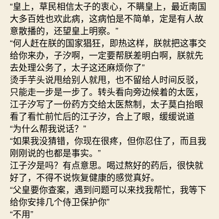
“皇上，草民相信太子的衷心，不瞒皇上，最近南国
大多百姓也欢此病，这病怕是不简单，定是有人故
意散播的，还望皇上明察。”
“何人赶在朕的国家猖狂，即热这样，朕就把这事交
给你来办，子汐啊，一定要帮朕差明白啊，朕就先
去处理公务了，太子这还麻烦你了”
烫手芋头说甩给别人就甩，也不留给人时间反驳，
只能走一步是一步了。转头看向旁边候着的太医，
江子汐写了一份药方交给太医熬制，太子莫白抬眼
看了看忙前忙后的江子汐，合上了眼，缓缓说道
“为什么帮我说话？”
“如果我没猜错，你现在很疼，但你忍住了，而且我
刚刚说的也都是事实。”
江子汐是吗？有点意思。喝过熬好的药后，很快就
好了，不得不说恢复健康的感觉真好。
“父皇要你查案，遇到问题可以来找我帮忙，我等下
给你安排几个侍卫保护你”
“不用”