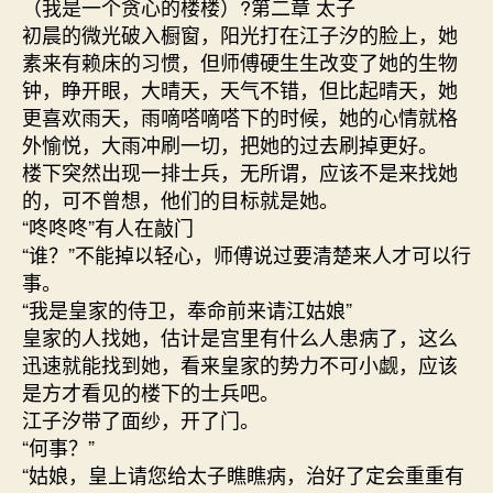
（我是一个贪心的楼楼）?第二章 太子
初晨的微光破入橱窗，阳光打在江子汐的脸上，她
素来有赖床的习惯，但师傅硬生生改变了她的生物
钟，睁开眼，大晴天，天气不错，但比起晴天，她
更喜欢雨天，雨嘀嗒嘀嗒下的时候，她的心情就格
外愉悦，大雨冲刷一切，把她的过去刷掉更好。
楼下突然出现一排士兵，无所谓，应该不是来找她
的，可不曾想，他们的目标就是她。
“咚咚咚”有人在敲门
“谁？”不能掉以轻心，师傅说过要清楚来人才可以行
事。
“我是皇家的侍卫，奉命前来请江姑娘”
皇家的人找她，估计是宫里有什么人患病了，这么
迅速就能找到她，看来皇家的势力不可小觑，应该
是方才看见的楼下的士兵吧。
江子汐带了面纱，开了门。
“何事？”
“姑娘，皇上请您给太子瞧瞧病，治好了定会重重有