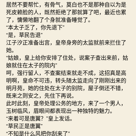
居然不要帮忙，有骨气，莫白也不是那种自以为是
死皮赖脸的人，既然拒绝了那就算了吧，最近也累
了，慵懒地翻了个身就准备睡觉了。
“本太子乏了，你先退下”
“是，草民告退”
江子汐正准备出宫，皇帝身旁的太监就前来拦住了
她。
“姑娘，皇上给你安排了住处，说案子查出来前，姑
娘就住在太子的院内”
呵，强行留人，不查案结束就走不成，这招真是高
明啊，皇命不可违，转头随太监走向了刚刚出来的
明月苑，她的住处在太子的别院，屋子倒还不错，
既来之则安之，先住下再说。
此时此刻，皇帝处理公务的地方，来了一个男人，
玉树临风，眉眼间都表现出一种独特的魅力。
“来着可是唐翼？”皇上发话。
“草民正是唐翼”
“不知是什么风把你刮来了”