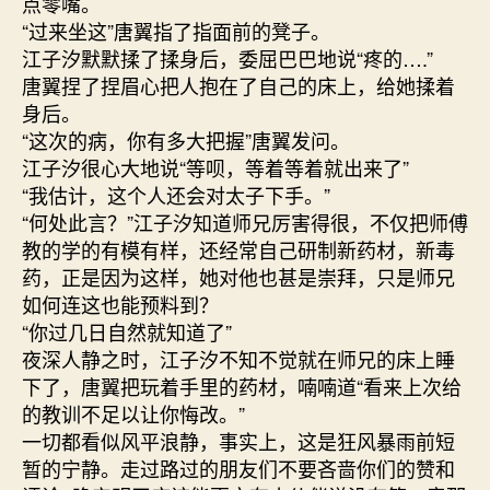
点零嘴。
“过来坐这”唐翼指了指面前的凳子。
江子汐默默揉了揉身后，委屈巴巴地说“疼的….”
唐翼捏了捏眉心把人抱在了自己的床上，给她揉着
身后。
“这次的病，你有多大把握”唐翼发问。
江子汐很心大地说“等呗，等着等着就出来了”
“我估计，这个人还会对太子下手。”
“何处此言？”江子汐知道师兄厉害得很，不仅把师傅
教的学的有模有样，还经常自己研制新药材，新毒
药，正是因为这样，她对他也甚是崇拜，只是师兄
如何连这也能预料到？
“你过几日自然就知道了”
夜深人静之时，江子汐不知不觉就在师兄的床上睡
下了，唐翼把玩着手里的药材，喃喃道“看来上次给
的教训不足以让你悔改。”
一切都看似风平浪静，事实上，这是狂风暴雨前短
暂的宁静。走过路过的朋友们不要吝啬你们的赞和