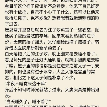
看目前这个样子应该是不急着走，他来了自己好歹
也有个依托，自己不小心干了什么，还可以让他来
收拾烂摊子，岂不妙哉？想着想着就迷迷糊糊的睡
了过去。
唐翼离开皇宫后就去为江子汐添置了一些衣裳，顺
便买了些她爱吃的零嘴，回来就看到熟睡的江子
汐，无奈的摇了摇头，又仔细给她掖了掖被子，转
身借太医院来研制新草药去了。
白天睡饱了后的江子汐，晚上翻来覆去睡不着了，
看见师兄的屋子还灯火通明着，就蹑手蹑脚进去瞧
了瞧，屋子里的陈设都是没住进来之前太子一手安
排的，倒也没有过于浮夸，大金大银是宫里的常
态，相比之下这太子倒是朴素了不少。
“半夜不睡觉来这干嘛”
身后不知何时师兄就站了过来，大魔头真是神出鬼
没。
“白天睡久了，睡不着了”