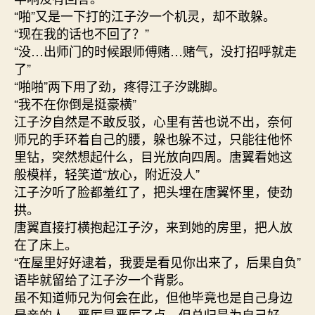
“啪”又是一下打的江子汐一个机灵，却不敢躲。
“现在我的话也不回了？”
“没…出师门的时候跟师傅赌…赌气，没打招呼就走
了”
“啪啪”两下用了劲，疼得江子汐跳脚。
“我不在你倒是挺豪横”
江子汐自然是不敢反驳，心里有苦也说不出，奈何
师兄的手环着自己的腰，躲也躲不过，只能往他怀
里钻，突然想起什么，目光放向四周。唐翼看她这
般模样，轻笑道“放心，附近没人”
江子汐听了脸都羞红了，把头埋在唐翼怀里，使劲
拱。
唐翼直接打横抱起江子汐，来到她的房里，把人放
在了床上。
“在屋里好好逮着，我要是看见你出来了，后果自负”
语毕就留给了江子汐一个背影。
虽不知道师兄为何会在此，但他毕竟也是自己身边
最亲的人，严厉是严厉了点，但总归是为自己好，