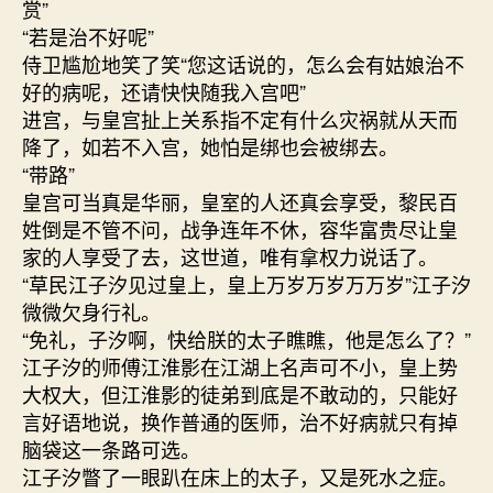
赏”
“若是治不好呢”
侍卫尴尬地笑了笑“您这话说的，怎么会有姑娘治不
好的病呢，还请快快随我入宫吧”
进宫，与皇宫扯上关系指不定有什么灾祸就从天而
降了，如若不入宫，她怕是绑也会被绑去。
“带路”
皇宫可当真是华丽，皇室的人还真会享受，黎民百
姓倒是不管不问，战争连年不休，容华富贵尽让皇
家的人享受了去，这世道，唯有拿权力说话了。
“草民江子汐见过皇上，皇上万岁万岁万万岁”江子汐
微微欠身行礼。
“免礼，子汐啊，快给朕的太子瞧瞧，他是怎么了？”
江子汐的师傅江淮影在江湖上名声可不小，皇上势
大权大，但江淮影的徒弟到底是不敢动的，只能好
言好语地说，换作普通的医师，治不好病就只有掉
脑袋这一条路可选。
江子汐瞥了一眼趴在床上的太子，又是死水之症。