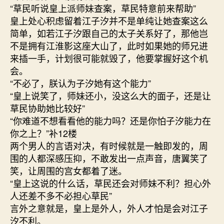
“草民听说皇上派师妹查案，草民特意前来帮助”
皇上处心积虑留着江子汐并不是单纯让她查案这么
简单，如若江子汐跟自己的太子关系好了，那他岂
不是拥有江淮影这座大山了，此时如果她的师兄进
来插一手，计划很可能就毁了，他要掌握好这个机
会。
“不必了，朕认为子汐她有这个能力”
“皇上说笑了，师妹还小，没这么大的面子，还是让
草民协助她比较好”
“你难道不想看看他的能力吗？还是你怕子汐能力在
你之上？”补12楼
两个男人的言语对决，有时候就是一触即发的，周
围的人都深感压抑，不敢发出一点声音，唐翼笑了
笑，让周围的宫女都着了迷。
“皇上这说的什么话，草民还会对师妹不利？担心外
人还差不多不必担心草民”
言外之意就是，皇上是外人，外人才怕是会对江子
汐不利。