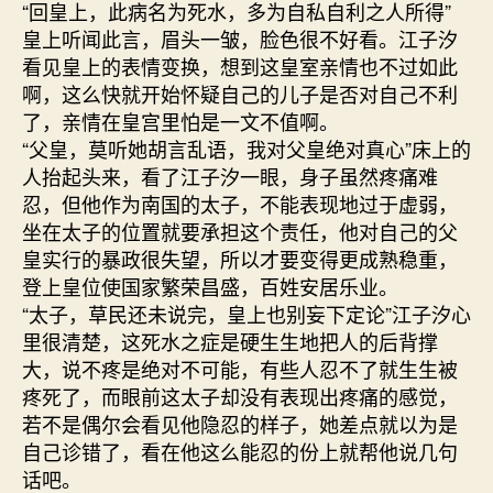
“回皇上，此病名为死水，多为自私自利之人所得”
皇上听闻此言，眉头一皱，脸色很不好看。江子汐
看见皇上的表情变换，想到这皇室亲情也不过如此
啊，这么快就开始怀疑自己的儿子是否对自己不利
了，亲情在皇宫里怕是一文不值啊。
“父皇，莫听她胡言乱语，我对父皇绝对真心”床上的
人抬起头来，看了江子汐一眼，身子虽然疼痛难
忍，但他作为南国的太子，不能表现地过于虚弱，
坐在太子的位置就要承担这个责任，他对自己的父
皇实行的暴政很失望，所以才要变得更成熟稳重，
登上皇位使国家繁荣昌盛，百姓安居乐业。
“太子，草民还未说完，皇上也别妄下定论”江子汐心
里很清楚，这死水之症是硬生生地把人的后背撑
大，说不疼是绝对不可能，有些人忍不了就生生被
疼死了，而眼前这太子却没有表现出疼痛的感觉，
若不是偶尔会看见他隐忍的样子，她差点就以为是
自己诊错了，看在他这么能忍的份上就帮他说几句
话吧。