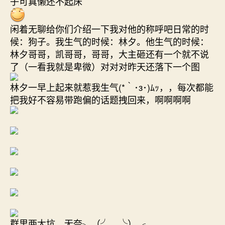
子可真懒还不起床
闲着无聊给你们介绍一下我对他的称呼吧日常的时
候：狗子。我生气的时候：林夕。他生气的时候：
林夕哥哥，凯哥哥，哥哥，大主砸还有一个就不说
了（一看我就是卑微）对对对昨天还落下一个图
林夕一早上起来就惹我生气(*｀･з･)ﾑｯ，，每次都能
把我好不容易带跑偏的话题拽回来，啊啊啊啊
群里两大坑，无奈╮（╯＿╰）╭