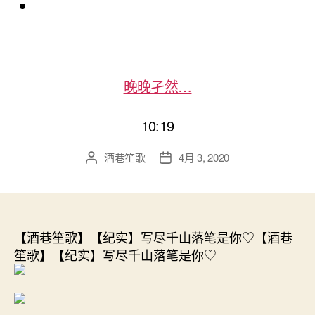
晚晚孑然…
10:19
酒巷笙歌
4月 3, 2020
文
发
章
布
作
日
者
期
【酒巷笙歌】【纪实】写尽千山落笔是你♡【酒巷
笙歌】【纪实】写尽千山落笔是你♡