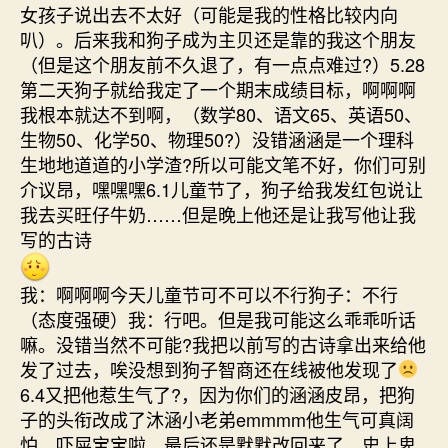
女孩子说出去不太好（可能是我的性格比较内向
叭）。后来我和狗子成为主贝还是靠的我这个朋友
（但是这个朋友前不久退了，有一点点难过?）5.28
第二天狗子就给我定了一个期末成绩目标，啊啊啊
我根本就达不到啊，（数学80、语文65、英语50、
生物50、化学50、物理50?）没错涵涵是一个理科
生地地道道的小学渣?所以可能文笔不好，你们可别
介议昂，嘿嘿嘿6.1儿童节了，狗子给我发红包说让
我去买旺仔牛奶……但是晚上他还是让我写他让我
写的古诗
我：啊啊啊今天儿童节可不可以不行狗子：不行
（态度强硬）我：行吧。但是我可能这么乖乖听话
嘛。没错当然不可能?我把以前写的古诗拿出来给他
发了过去，唉没想到狗子智商还在线被他发现了
6.4又把他惹生气了?，因为你们的涵涵皮昂，把狗
子的头衔改成了沐涵小老弟emmmm他生气可真阔
怕，吓屎宝宝啦，最后还是默默改回来了，史上卑