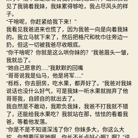
见了我骑着我妹，我妹累得够呛，我占尽风头的样
子。
“干啥呢，你赶紧给我下来！”
我看见我爸进来也慌了，因为我爸一向是向着我妹
的。我立马就下来了，然后把格尺和枕巾往旁边一
扔，但这一切被我爸尽收眼底。
“你干啥呢？你就是这么哄你妹的？”我爸眉头一皱，
我就怂了。
“她自己愿意的….”我默默的回嘴
“哥哥说我是仙马，他是将军….”
“栎栎，你去厨房，吃水果，都弄好了。”我爸对我妹
说话也没什么好气，可是我妹一听水果就抛弃了他
哥哥我，自顾自的就出去了。
我自然是不敢动，我欺负我妹，我爸不打我就不错
了，还能给我水果吃？我就站在那，怯怯的看着我
爸，等着他发落。
“你是不是不知道深浅了你？你妹多大，你这么大
坨，你想要压死她啊，你长不长点好心眼？啊？”说