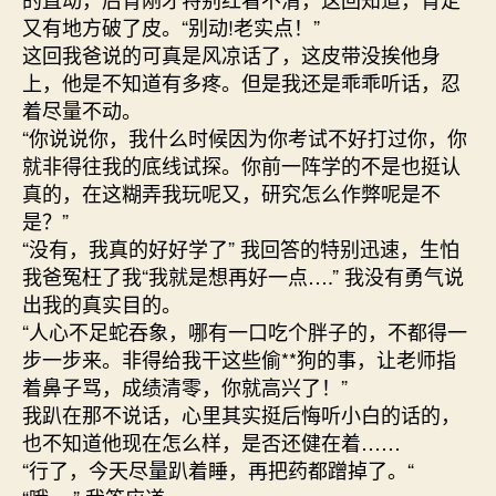
又有地方破了皮。“别动!老实点！”
这回我爸说的可真是风凉话了，这皮带没挨他身
上，他是不知道有多疼。但是我还是乖乖听话，忍
着尽量不动。
“你说说你，我什么时候因为你考试不好打过你，你
就非得往我的底线试探。你前一阵学的不是也挺认
真的，在这糊弄我玩呢又，研究怎么作弊呢是不
是？”
“没有，我真的好好学了” 我回答的特别迅速，生怕
我爸冤枉了我“我就是想再好一点….” 我没有勇气说
出我的真实目的。
“人心不足蛇吞象，哪有一口吃个胖子的，不都得一
步一步来。非得给我干这些偷**狗的事，让老师指
着鼻子骂，成绩清零，你就高兴了！”
我趴在那不说话，心里其实挺后悔听小白的话的，
也不知道他现在怎么样，是否还健在着……
“行了，今天尽量趴着睡，再把药都蹭掉了。“