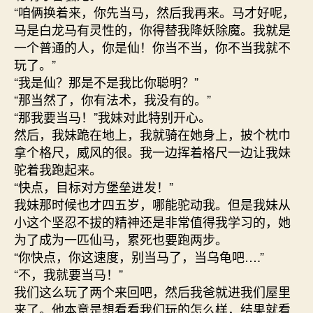
“咱俩换着来，你先当马，然后我再来。马才好呢，
马是白龙马有灵性的，你得替我降妖除魔。我就是
一个普通的人，你是仙！你当不当，你不当我就不
玩了。”
“我是仙？那是不是我比你聪明？”
“那当然了，你有法术，我没有的。”
“那我要当马！”我妹对此特别开心。
然后，我妹跪在地上，我就骑在她身上，披个枕巾
拿个格尺，威风的很。我一边挥着格尺一边让我妹
驼着我跑起来。
“快点，目标对方堡垒进发！”
我妹那时候也才四五岁，哪能驼动我。但是我妹从
小这个坚忍不拔的精神还是非常值得我学习的，她
为了成为一匹仙马，累死也要跑两步。
“你快点，你这速度，别当马了，当乌龟吧….”
“不，我就要当马！”
我们这么玩了两个来回吧，然后我爸就进我们屋里
来了。他本意是想看看我们玩的怎么样，结果就看