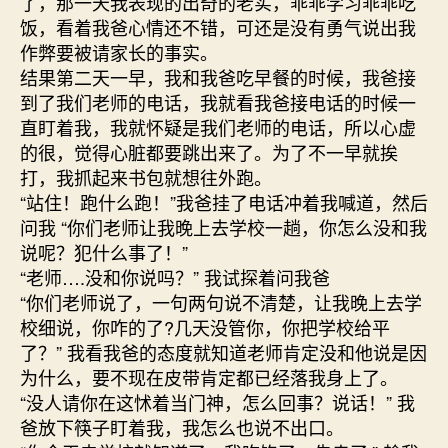
了，那一天我表现的出奇的老实，乖乖学习乖乖吃
饭，看着我爸心情还不错，可还是没有勇气说出我
作弊要被请家长的事实。
结果第二天一早，我和我爸吃早餐的时候，我爸接
到了我们老师的电话，我就看我爸接电话的时候一
直盯着我，我就怀疑是我们老师的电话，所以心虚
的很，觉得心脏都要跳出来了。为了不一早就挨
打，我抓起来书包就想往外跑。
“站住！跑什么跑！”我爸挂了电话冲着我喊道，然后
问我 “你们老师让我晚上去学校一趟，你怎么没和我
说呢？犯什么事了！”
“老师….没和你说吗？” 我试探着问我爸
“你们老师说了，一句两句说不清楚，让我晚上去学
校细说，你咋的了?几天没管你，你把学校给平
了？” 我看我爸的态度就知道老师肯定没和他说是因
为什么，要不现在皮带肯定都已经落我身上了。
“没人请你在这怵着当门神，怎么回事？说话！” 我
爸放下筷子盯着我，我怎么也说不出口。