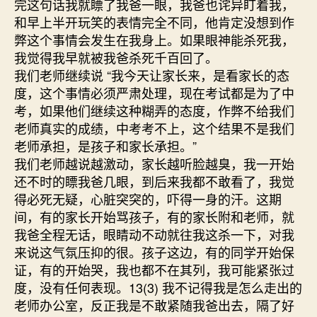
完这句话我就瞟了我爸一眼，我爸也诧异盯着我，
和早上半开玩笑的表情完全不同，他肯定没想到作
弊这个事情会发生在我身上。如果眼神能杀死我，
我觉得我早就被我爸杀死千百回了。
我们老师继续说 “我今天让家长来，是看家长的态
度，这个事情必须严肃处理，现在考试都是为了中
考，如果他们继续这种糊弄的态度，作弊不给我们
老师真实的成绩，中考考不上，这个结果不是我们
老师承担，是孩子和家长承担。”
我们老师越说越激动，家长越听脸越臭，我一开始
还不时的瞟我爸几眼，到后来我都不敢看了，我觉
得必死无疑，心脏突突的，吓得一身的汗。这期
间，有的家长开始骂孩子，有的家长附和老师，就
我爸全程无话，眼睛动不动就往我这杀一下，对我
来说这气氛压抑的很。孩子这边，有的同学开始保
证，有的开始哭，我也都不在其列，我可能紧张过
度，没有任何表现。13(3) 我不记得我是怎么走出的
老师办公室，反正我是不敢紧随我爸出去，隔了好