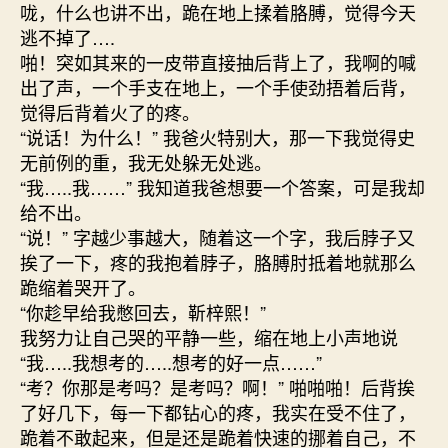
咙，什么也讲不出，跪在地上揉着胳膊，觉得今天
逃不掉了….
啪！突如其来的一皮带直接抽后背上了，我啊的喊
出了声，一个手支在地上，一个手使劲捂着后背，
觉得后背着火了的疼。
“说话！为什么！” 我爸火特别大，那一下我觉得史
无前例的重，我无处躲无处逃。
“我…..我……” 我知道我爸想要一个答案，可是我却
给不出。
“说！” 字越少事越大，随着这一个字，我后脖子又
挨了一下，疼的我抱着脖子，胳膊肘抵着地就那么
跪缩着哭开了。
“你趁早给我憋回去，靳梓熙！”
我努力让自己哭的平静一些，缩在地上小声地说
“我…..我想考的…..想考的好一点……”
“考？你那是考吗？是考吗？啊！” 啪啪啪！后背挨
了好几下，每一下都钻心的疼，我实在受不住了，
跪着不敢起来，但是还是跪着快速的挪着自己，不