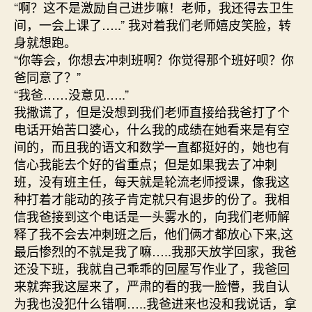
“啊？这不是激励自己进步嘛！老师，我还得去卫生
间，一会上课了…..” 我对着我们老师嬉皮笑脸，转
身就想跑。
“你等会，你想去冲刺班啊？你觉得那个班好呗？你
爸同意了？”
“我爸……没意见…..”
我撒谎了，但是没想到我们老师直接给我爸打了个
电话开始苦口婆心，什么我的成绩在她看来是有空
间的，而且我的语文和数学一直都挺好的，她也有
信心我能去个好的省重点；但是如果我去了冲刺
班，没有班主任，每天就是轮流老师授课，像我这
种打着才能动的孩子肯定就只有退步的份了。我相
信我爸接到这个电话是一头雾水的，向我们老师解
释了我不会去冲刺班之后，他们俩才都放心下来,这
最后惨烈的不就是我了嘛…..我那天放学回家，我爸
还没下班，我就自己乖乖的回屋写作业了，我爸回
来就奔我这屋来了，严肃的看的我一脸懵，我自认
为我也没犯什么错啊…..我爸进来也没和我说话，拿