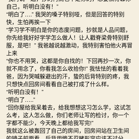
自己，听明白没有！”
“明白了….” 我哭的嗓子特别哑，但是回答的特别
快，生怕再挨一下
“学习学不明白是你的态度问题，抄就是人品问题，
你先给我好好学学怎么做人！让人戳脊梁骨特别舒
服，是吧！” 我爸越说越激动，我特别害怕他火再冒
上来
“你也不用哭，这都是你自找的！下回再抄一次，你
就不用念了，你看我怎么收拾你!” 我怯怯的看着我
爸，因为哭喊躲避出的汗，蛰的后背特别的疼，我
只想快点回房间看看自己被打成了什么样。
“听明白没有！”
“明白了…..”
“回你屋给我呆着去，给我想想这习怎么学，这试怎
么考，这人怎么做，你们老师让写的检讨，你一个
字都不能少，今天晚上都给我写完!”
我就这么被轰回了自己的房间，回房间站在卫生间
的镜子前面看，后背用惨不忍睹形容应该不过分，