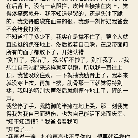
在后背上，没有一点阻拦，皮带直接抽在肉上，觉
得疼痛感飙升。我不知道是哭的，还是头冲下跪
的，我觉得脑袋充血晕的很，我那一刻怀疑我爸会
不会给我打死。
不知道打了多少下，我实在是撑不住了，整个人就
直挺挺的趴在地上，然后抱着自己躲，在皮带面前
所有的面子都放下了，开始认错
“别打了，我错了，我以后不抄了，别打我了…..”我
想让自己站起来这样就可以跑，所以我一直往上
顶，我爸没收住劲，一下就抽我肋骨上了，我本来
就没穿上衣，再加上瘦，肋骨那一下就觉得特别
疼，我叫的特别大声然后就侧摔在地上了，砰的一
声。
我爸停了手，我防御的半瘫在地上哭，那一刻我觉
得我为我自己而悲伤，也为自己能活下来而庆幸。
“知不知道错？” 我爸指着我问
“知道了….”
“我再说一遍，抄的再高也不是你的，想要就得靠你