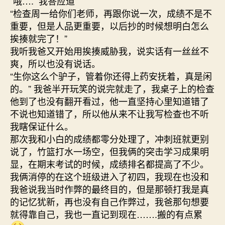
“哦….” 我答应道
“检查周一给你们老师，再跟你说一次，成绩不是不
重要，但是人品更重要，以后抄的时候想明白怎么
挨揍就完了！”
我听我爸又开始用挨揍威胁我，说实话有一丝丝不
爽，所以也没有说话。
“生你这么个驴子，管着你还得上药安抚着，真是闲
的。” 我爸半开玩笑的说完就走了，我桌子上的检查
他到了也没有翻开看过，他一直坚持心里知道错了
不说也知道错了，所以他从来不让我写检查也不听
我瞎保证什么。
那次我和小白的成绩都零分处理了，冲刺班就更别
说了，竹篮打水一场空，但我俩的突击学习成果明
显，在期末考试的时候，成绩排名都提高了不少。
我俩消停的在这个班级进入了初四，我现在也没和
我爸说我当时作弊的最终目的，但是那顿打我是真
的记忆犹新，再也没有自己作弊过，我爸那句想要
就得靠自己，我也一直记到现在…….搬的有点累