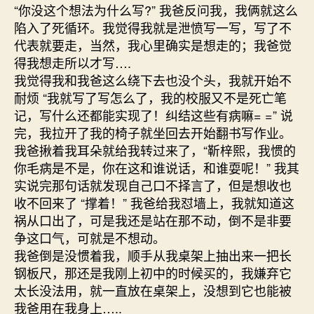
“你没这个想法为什么写?” 我爸反问我，我俩就这么
陷入了死循环。我觉得我就是泄愤写一写，写了不
代表就要走，当然，我心里确实是想走的；我爸觉
得我想走所以才写….
我觉得我和我爸这么绕下去也没个头，我就开始不
耐烦 “我就写了写怎么了，我的校服又不是死亡笔
记，写什么还都能实现了！纠结这些有病嘛= =” 说
完，我拉开了我的椅子就坐回去开始翻书写作业。
我爸揪着我耳朵就给我转过来了，“靳梓熙，我惯的
你毛病是不是，你在这和谁说话，和谁耍呢！” 我其
实说完那句话就发现自己口不择言了，但是想收也
收不回来了 “撑着！” 我爸给我怼墙上，我就知道这
祸从口出了，可是我还是站在那不动，倒不是非要
争这口气，可就是不想动。
我爸倒是没惯着我，顺手从我桌架上抽出来一把长
钢板尺，那还是我刚上初中的时候买的，我嫌弃它
太长没法用，就一直放在桌架上，没想到它也能被
我爸用在我身上…..