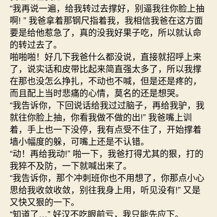
“我再说一遍，给我转过去撑好，别逼我往你脸上抽
啊! ” 我爸拿着那钢尺指着我，我相信我爸在这方面
要是给他惹急了，真的没我好果子吃，所以就认命
的转过去了。
啪啪啪！好几下我爸什么都没说，直接就招呼上来
了，说实话和皮带比起来简直强太多了，所以我撑
在那也没怎么挣扎，不动也不喊，但是还是疼的，
而且配上当时悲痛的心情，莫名的还是想哭。
“我告诉你，下回说话给我过过脑子，再给我驴，我
就往你脸上抽，你看我做不做的出!” 我爸嘴上训
着，手上也一下没停，我有点受不住了，开始撑着
墙小幅度的躲，可嘴上还是不认错。
“动！再给我动!” 啪一下，我爸打得尤其的狠，打的
我猝不及防，一下就喊出来了。
“我告诉你，那个冲刺班你也不用想了，你那点小心
思给我收敛收敛，别往我身上用，听见没有!” 又是
又快又狠的一下。
“知道了…” 好汉不吃眼前亏，我只能先应下。