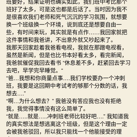
班要好，结果证明也确实如此，我们班中考比那个
班好了太多，可是这也都是后话了。当时因为我不
是很喜欢我们老师和死气沉沉的学习氛围，就想要
换一个班级换一个环境，说到底还是想要自由一
些，有时间来玩，其实就是有点作……我回家就把
这件事情和我爸讲，不出意外就又吵起来了。
我那天回家趁着我爸看电视，我就在那蹭电视看，
虽然是新闻，但是也比书本好看太多，看完新闻，
我爸就催促我回去看书 “休息差不多，赶紧回去学习
去吧，早学完早睡觉。“
“爸…我想和你商量点事….我们学校要办一个冲刺
班，我要是这回期中考试考的够那个分数的话，我
想去….”
“啊…为什么想去？” 我爸没有答应我也没有拒绝
我，我觉得事情没有这么简单了。
“就是…..就是…..冲刺班老师比较好吧….” 我知道我
的真实想法是想逃离这个班级，但是这个理由一定
会被我爸驳回，所以我只能找一个他能接受的理