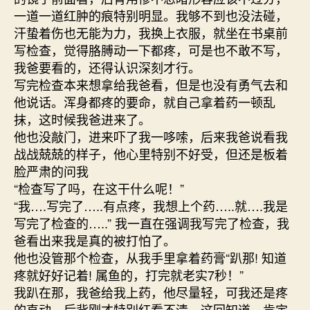
一道一道红肿的痕特别明显。我够不到也没法碰，
汗蛰着伤也无能为力，我换上衣服，就坐在书桌前
写检查，觉得胳膊动一下都疼，可是也不敢不写，
我爸要看的，还得认识深刻才行。
写完检查本来想拿给我爸看，但是也没有勇气去和
他说话。浑身都疼的要命，就自己拿着药一顿乱
抹，这时候我爸进来了。
他也没敲门，进来吓了我一哆嗦，后来我爸说看我
战战兢兢的样子，他心里特别不好受，但还是板着
脸严肃的问我
“检查写了吗，在这干什么呢！”
“我….写完了…..有点疼，我想上个药…..就….我是
写完了检查的…..” 我一直在强调我写完了检查，我
爸看出来我是真的被打怕了。
他也没管那个检查，从我手里拿着药膏“趴那! 知道
疼就好好记着! 属鱼的，打完就老实7秒！”
我趴在那，我爸给我上药，他尽量轻，可我还是疼
的直动，后背刚才特别红看不清，这回知道，肯定