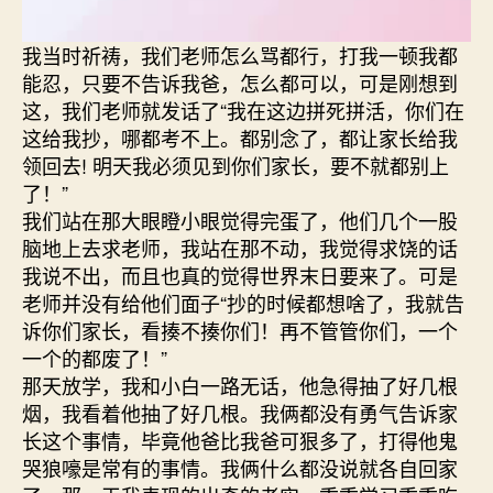
我当时祈祷，我们老师怎么骂都行，打我一顿我都
能忍，只要不告诉我爸，怎么都可以，可是刚想到
这，我们老师就发话了“我在这边拼死拼活，你们在
这给我抄，哪都考不上。都别念了，都让家长给我
领回去! 明天我必须见到你们家长，要不就都别上
了！”
我们站在那大眼瞪小眼觉得完蛋了，他们几个一股
脑地上去求老师，我站在那不动，我觉得求饶的话
我说不出，而且也真的觉得世界末日要来了。可是
老师并没有给他们面子“抄的时候都想啥了，我就告
诉你们家长，看揍不揍你们！再不管管你们，一个
一个的都废了！”
那天放学，我和小白一路无话，他急得抽了好几根
烟，我看着他抽了好几根。我俩都没有勇气告诉家
长这个事情，毕竟他爸比我爸可狠多了，打得他鬼
哭狼嚎是常有的事情。我俩什么都没说就各自回家