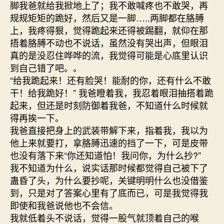
脚我爸就给我掀地上了；我不敢喊疼也不敢哭，再
规规矩矩的跪好，然后又是一脚…..两脚都在胳膊
上，我疼得狠，觉得跪起来还得被踢翻，就仰在那
捂着胳膊不动也不说话，虽然没有哭出声，但眼泪
真的是没忍住哗哗的流，我觉得可能是心底里认识
到自己错了吧。。
“给我跪起来！还有脸哭！能耐的你，还有什么不敢
干！给我跪好！” 我爸瞪着我，我忍着眼泪抽搭着跪
起来，但还是时刻防御着我爸，不知道什么时候就
得再挨一下。
我爸直接把身上的武装带解下来，指着我，我以为
他上来就要打，拿胳膊迅速的挡了一下，可是皮带
也没有落下来“你还知道怕！我问你，为什么抄?”
我不知道为什么，说实话那时候都觉得自己被下了
蛊昏了头，为什么要抄呢，关键明明什么也没借鉴
到，只是对了答案心里有了底而已，可是我觉得我
即使和我爸说他也不会信。
我就低着头不说话，觉得一股气就顶着自己的喉