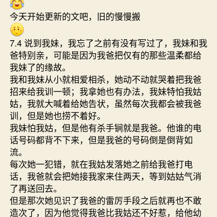
今天开始更新的文吧，旧的慢慢搬
7.4 说到我妹，我忘了之前有没有写过了，我妹和我
爸特别亲，可能是因为我爸把仅有的那些温柔都给
我妹了的缘故。
我和我妹从小就相爱相杀，她动不动就哭着把我爸
招来给我训一顿；我拿她也有办法，我妹特怕我姑
姑，我就大喊着给她告状，虽然每次我都会被我爸
训，但是她也捞不着好。
我妹怕我姑，但是他有杀手锏就是我爸。他谁的电
话号码都背不下来，但是我爸的号码倒是倒背如
流。
每次她一犯错，就在我姑发落她之前给我爸打电
话，我爸就会把她接我家来住两天，等到姑姑气消
了再送回去。
但是那次她见识了我爸的雷厉手段之后就再也不敢
造次了，因为他觉得我爸比我姑还不好惹，给他幼