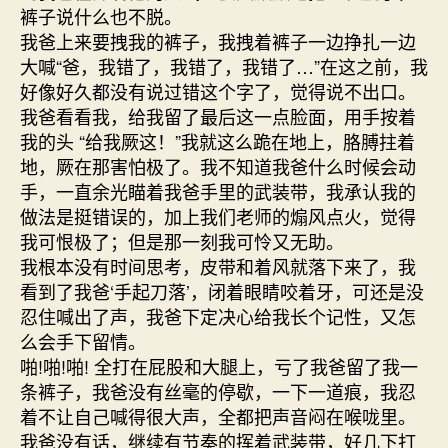
裤子说什么也不脱。
我爸上来要拽我的裤子，我拽着裤子一边挣扎一边
大喊“爸，我错了，我错了，我错了…”在这之前，我
好像好久都没有说过错这个字了，觉得说不出口。
我爸看看我，给我留了最后这一点脸面，用手按着
我的头 “给我厥这！”我就这么跪在地上，胳膊拄着
地，厥在那害怕极了。我不知道我爸什么时候会动
手，一直余光瞄着我爸手里的武装带，我承认我的
做法是挺错误的，加上我们老师的煽风点火，觉得
我可恨极了；但是那一刻我可怜又无助。
我根本没有时间思考，皮带和着风就落下来了，我
看到了我爸‘手起刀落’，闭着眼睛咬着牙，可还是没
忍住喊出了声，我爸下定决心给我长个记性，又怎
么会手下留情。
啪!啪!啪! 全打在屁股和大腿上，亏了我爸留了我一
条裤子，我爸没有丝毫的停歇，一下一道痕，我忍
着不让自己喊得很大声，全都把声音闷在喉咙里。
我爸没有话，继续有节奏的挥着武装带，好几下打