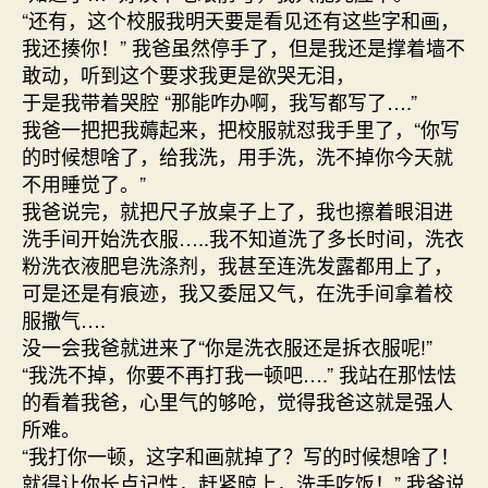
“还有，这个校服我明天要是看见还有这些字和画，
我还揍你！” 我爸虽然停手了，但是我还是撑着墙不
敢动，听到这个要求我更是欲哭无泪，
于是我带着哭腔 “那能咋办啊，我写都写了….”
我爸一把把我薅起来，把校服就怼我手里了，“你写
的时候想啥了，给我洗，用手洗，洗不掉你今天就
不用睡觉了。”
我爸说完，就把尺子放桌子上了，我也擦着眼泪进
洗手间开始洗衣服…..我不知道洗了多长时间，洗衣
粉洗衣液肥皂洗涤剂，我甚至连洗发露都用上了，
可是还是有痕迹，我又委屈又气，在洗手间拿着校
服撒气….
没一会我爸就进来了“你是洗衣服还是拆衣服呢!”
“我洗不掉，你要不再打我一顿吧….” 我站在那怯怯
的看着我爸，心里气的够呛，觉得我爸这就是强人
所难。
“我打你一顿，这字和画就掉了？写的时候想啥了！
就得让你长点记性，赶紧晾上，洗手吃饭！” 我爸说