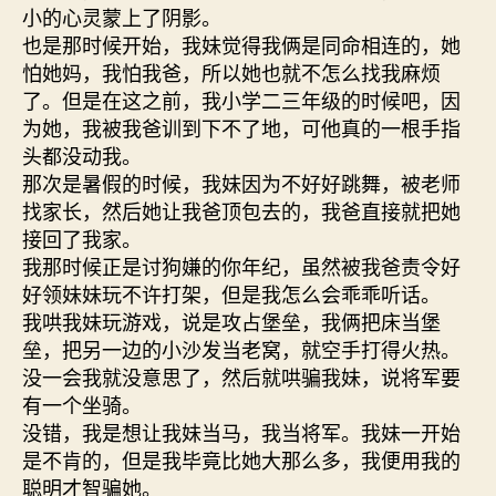
小的心灵蒙上了阴影。
也是那时候开始，我妹觉得我俩是同命相连的，她
怕她妈，我怕我爸，所以她也就不怎么找我麻烦
了。但是在这之前，我小学二三年级的时候吧，因
为她，我被我爸训到下不了地，可他真的一根手指
头都没动我。
那次是暑假的时候，我妹因为不好好跳舞，被老师
找家长，然后她让我爸顶包去的，我爸直接就把她
接回了我家。
我那时候正是讨狗嫌的你年纪，虽然被我爸责令好
好领妹妹玩不许打架，但是我怎么会乖乖听话。
我哄我妹玩游戏，说是攻占堡垒，我俩把床当堡
垒，把另一边的小沙发当老窝，就空手打得火热。
没一会我就没意思了，然后就哄骗我妹，说将军要
有一个坐骑。
没错，我是想让我妹当马，我当将军。我妹一开始
是不肯的，但是我毕竟比她大那么多，我便用我的
聪明才智骗她。