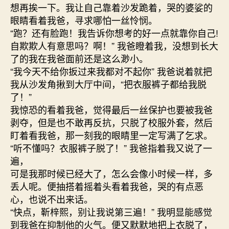
想再挨一下。我让自己靠着沙发跪着，哭的婆娑的
眼睛看着我爸，寻求哪怕一丝怜悯。
“跑？还有脸跑！我告诉你想考的好一点就靠你自己!
自欺欺人有意思吗？啊！” 我爸瞪着我，没想到长大
了的我在我爸面前还是这么渺小。
“我今天不给你扳过来我都对不起你” 我爸说着就把
我从沙发角揪到大厅中间，“把衣服裤子都给我脱
了！”
我惊恐的看着我爸，觉得最后一丝保护也要被我爸
剥夺，但是也不敢再反抗，只脱了校服外套，然后
盯着看我爸，那一刻我的眼睛里一定写满了乞求。
“听不懂吗？衣服裤子脱了！” 我爸指着我又说了一
遍，
可是我那时候已经大了，怎么会像小时候一样，多
丢人呢。便抽搭着摇着头看着我爸，哭的有点恶
心，也说不出来话。
“快点，靳梓熙，别让我说第三遍！” 我明显能感觉
到我爸在抑制他的火气。便又默默地把上衣脱了，