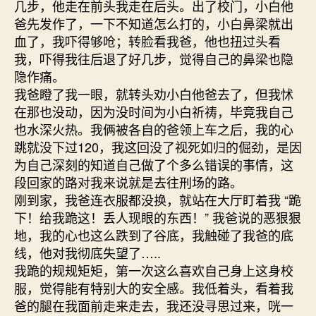
几步，他走在前头我走在后头。出了校门，小白他
爸先发作了，一下不知道怎么打的，小白鼻梁就出
血了，我吓得够呛；转脸看我爸，他也扭过头看
我，吓得我往后退了好几步，觉得自己的鼻梁也隐
隐作痛。
我爸瞪了我一眼，就转头劝小白他爸去了，但我怵
在那也没动，因为没时间为小白祈祷，毕竟我自己
也水深火热。我俩被各自的爸领上车之后，我的心
跳就没下过120，我这回没了视死如归的倔劲，是因
为自己深刻的知道自己做了个多么错误的事情，这
段回家的路对我来说就是去往刑场的路。
刚到家，我爸连衣服都没换，就站在大厅盯着我 “跪
下！给我跪这！丢人现眼的东西！” 我爸说的恶狠狠
地，我的心也这么跌到了谷底，我触碰了我爸的底
线，他对我彻底失望了…..
我跪的规规矩矩，第一次这么喜欢自己身上这身校
服，觉得能有特别大的安全感。我低着头，看着我
爸的腿在我面前走来走去，我还没寻思过来，咣一