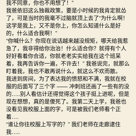
我不同意，你也不用想了！”
我爸依旧这么独裁政策，要是小时候的我肯定就怂
了，可是当时的我毫不过脑就顶上去了“为什么啊！
这学是我上，又不是你上，你怎么知道什么是好
的，什么适合我啊！”
“你喊什么？你现在说话越来越没规矩，哪天给我惹
急了，我非得给你治治！什么适合你？就得有个人
好好看着你合适，你就老老实实给我在这个班呆
着，我再告诉你一遍，不许去！” 我爸说完，就那么
盯着我，我也不敢再说什么，就这么不欢而散。
我进到房间，为了表达我的愤怒和不满，我就在校
服的后面写了三个字 —— 冲刺班还画了一些有的没
的…..别人看估计还得觉得这个孩子挺上进呢，但是
现在想想，真的是傻死了。我第二天上学，我爸也
没看见我校服上面的字，可是被我们老师看个正
着….
“谁让你往校服上写字的？” 我们老师在走廊逮住
我…..