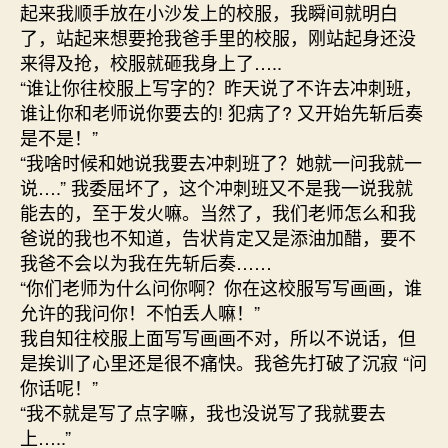
起来我顺手放在小沙发上的校服，我瞬间就明白
了，站起来想要抢我爸手里的校服，刚站起身还没
来得及抢，校服就砸我身上了…..
“谁让你往校服上写字的？昨天说了不许去冲刺班，
谁让你和老师说你要去的! 犯病了? 又开始先斩后奏
是不是！”
“我啥时候和她说我要去冲刺班了？她就一问我就一
说….” 我委屈坏了，这个冲刺班又不是我一说我就
能去的，至于发火嘛。当然了，我们老师怎么和我
爸说的我也不知道，告状肯定又是添油加醋，要不
我爸不会以为我在先斩后奏……
“你们老师为什么问你啊？你在这校服写写画画，谁
允许的我问你！不怕丢人嘛！”
我自知往校服上面写写画画不对，所以不说话，但
是挨训了心里还是很不痛快。我爸先打破了沉寂 “问
你话呢！”
“我不就是写了点字嘛，我也没说写了我就要去
上…..”