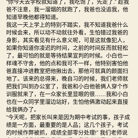
“你今天去学校就知道了，我吃饱了，先走了.” 趁我
爸不注意，我一溜烟的就跑了，我爸也没追我，他
知道早晚他都得知道。
我这一天上学上的特别不踏实，我不知道我爸什么
时候会来，所以动不动就往外看，生怕错过我爸的
身影，其实看见有什么意义呢，可是这就像犯人，
如果你知道你凌迟的时间，之前的时间反而就轻松
了，最可怕的就是等待结果宣判的时候。小白也一
样魂不守舍，他的点和我可不一样，他特别害怕他
爸直接冲进教室把他揪出去，那他可就真的颜面扫
地了。该来的总得来，晚自习的时候，我们老师就
把我们叫到办公室了，我爸和小白他爸俩人穿个作
训服就来了，在一众家长里显眼的很……我和小白
也在一众同学里溜边站好，生怕他俩激动起来直接
给我俩办了。
“今天呢，把家长叫来是因为期中考试的事，孩子成
绩是一方面，最重要的是人品；这几个孩子，考试
的时候作弊被抓，成绩全部零分处理!” 我们老师说