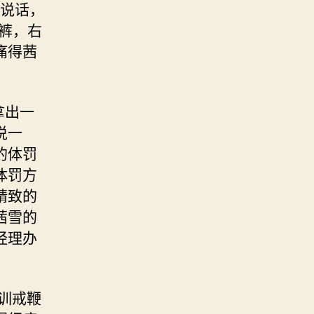
说话，
裤，右
痛得茜
拿出一
说一
的体罚
体罚方
精致的
茜雪的
经理办
训戒鞭