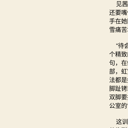
见茜雪
还要嘴
手在她
雪痛苦
“待会
个精致
句，在
部，虹
法都是
脚趾铐
双脚要
公室的
这训戒