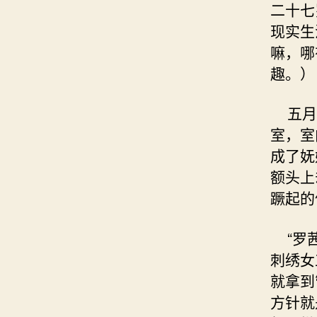
二十七
现实生
嘛，哪
趣。）
五月的
室，室
成了妩
额头上
蹶起的
“罗茜
刺绣女
就拿到
方针就