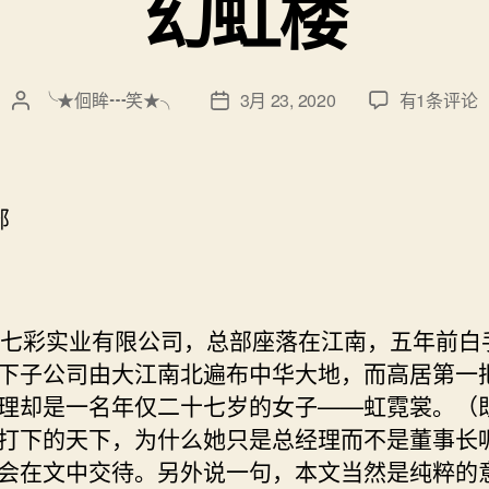
幻虹楼
幻
╰★佪眸┅笑★╮
3月 23, 2020
有1条评论
文
发
虹
章
布
楼
作
日
者
期
部
彩实业有限公司，总部座落在江南，五年前白
下子公司由大江南北遍布中华大地，而高居第一
理却是一名年仅二十七岁的女子——虹霓裳。（
打下的天下，为什么她只是总经理而不是董事长
会在文中交待。另外说一句，本文当然是纯粹的