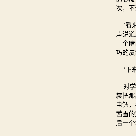
次，不
“看来
声说道
一个暗
巧的皮
“下来
对学姐
裳把那
电钮，
茜雪的
后一个