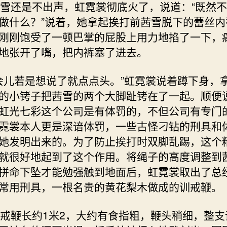
还是不出声，虹霓裳彻底火了，说道：“既然不
做什么？”说着，她拿起挨打前茜雪脱下的蕾丝内
刚刚饱受了一顿巴掌的屁股上用力地掐了一下，
地张开了嘴，把内裤塞了进去。
儿若是想说了就点点头。”虹霓裳说着蹲下身，
的小铐子把茜雪的两个大脚趾铐在了一起。顺便
虹光七彩这个公司是有体罚的，不但公司有专门
霓裳本人更是深谙体罚，一些古怪刁钻的刑具和
她发明出来的。为了防止挨打时双脚乱踢，这个
就很好地起到了这个作用。将绳子的高度调整到
拼命下坠才能勉强触到地面后，虹霓裳取出了总
常用刑具，一根名贵的黄花梨木做成的训戒鞭。
鞭长约1米2，大约有食指粗，鞭头稍细，整支