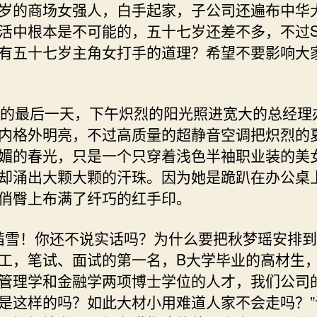
岁的商场女强人，白手起家，子公司还遍布中华
活中根本是不可能的，五十七岁还差不多，不过S
有五十七岁主角女打手的道理？希望不要影响大
最后一天，下午炽烈的阳光照进宽大的总经理
内格外明亮，不过高质量的超静音空调把炽烈的
媚的春光，只是一个只穿着浅色半袖职业装的美
却涌出大颗大颗的汗珠。因为她是跪趴在办公桌
俏臀上布满了纤巧的红手印。
雪！你还不说实话吗？为什么要把秋梦瑶安排到
工，笔试、面试的第一名，B大学毕业的高材生，
管理学和金融学两项博士学位的人才，我们公司
是这样的吗？如此大材小用难道人家不会走吗？”