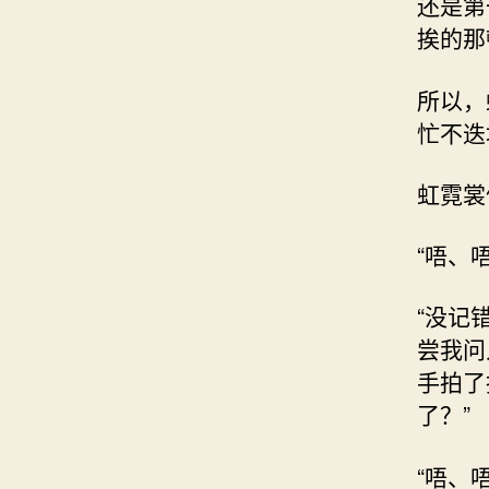
还是第
挨的那
所以，
忙不迭
虹霓裳
“唔、
“没记
尝我问
手拍了
了？”
“唔、