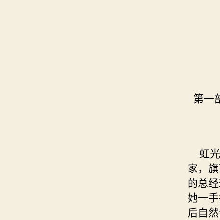
第一
虹光七
家，旗
的总经
她一手
后自然