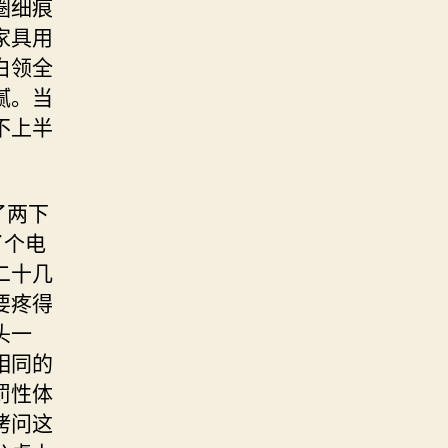
圈细痕
家具用
白领全
腻。当
不上半
了两下
了个电
二十几
要疼得
头一
相同的
罚性体
拷问这