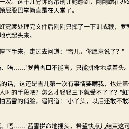
一次。这十几分钟的吊刑让她感到，刚刚跪在办
顿屁股巴掌简直是在天堂了。
虹霓裳处理完文件后刚刚只挥了一下训戒鞭，罗
地点起头来。
停下手来，走过去问道：“雪儿，你愿意说了？”
唔、唔……”罗茜雪口不能言，只能拼命地点着头
错的话，这还是雪儿第一次有事情要瞒我，也是第
人时的手段吧？怎么才轻轻三下就受不了了？”虹
拍茜雪的俏脸，逼问道：“小丫头，以后还敢不敢
唔、唔……”茜雪拼命地摇头，希望快点儿结束这