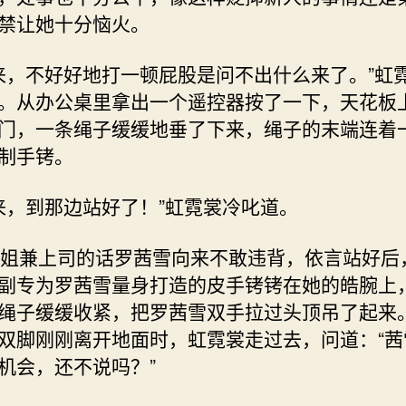
禁让她十分恼火。
，不好好地打一顿屁股是问不出什么来了。”虹
。从办公桌里拿出一个遥控器按了一下，天花板
门，一条绳子缓缓地垂了下来，绳子的末端连着
制手铐。
，到那边站好了！”虹霓裳冷叱道。
兼上司的话罗茜雪向来不敢违背，依言站好后
副专为罗茜雪量身打造的皮手铐铐在她的皓腕上
绳子缓缓收紧，把罗茜雪双手拉过头顶吊了起来
双脚刚刚离开地面时，虹霓裳走过去，问道：“茜
机会，还不说吗？”