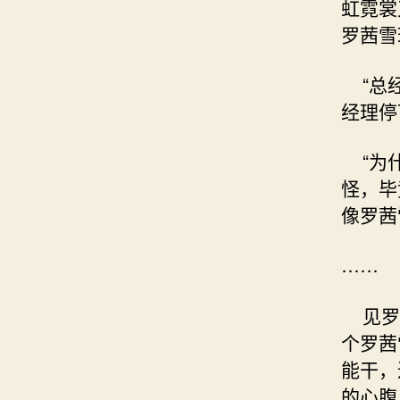
虹霓裳
罗茜雪
“总经
经理停
“为什
怪，毕
像罗茜
……
见罗茜
个罗茜
能干，
的心腹