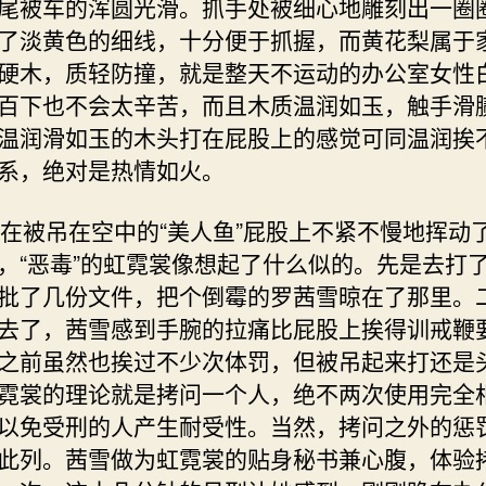
尾被车的浑圆光滑。抓手处被细心地雕刻出一圈
了淡黄色的细线，十分便于抓握，而黄花梨属于
硬木，质轻防撞，就是整天不运动的办公室女性
百下也不会太辛苦，而且木质温润如玉，触手滑
温润滑如玉的木头打在屁股上的感觉可同温润挨
系，绝对是热情如火。
被吊在空中的“美人鱼”屁股上不紧不慢地挥动
，“恶毒”的虹霓裳像想起了什么似的。先是去打
批了几份文件，把个倒霉的罗茜雪晾在了那里。
去了，茜雪感到手腕的拉痛比屁股上挨得训戒鞭
之前虽然也挨过不少次体罚，但被吊起来打还是
霓裳的理论就是拷问一个人，绝不两次使用完全
以免受刑的人产生耐受性。当然，拷问之外的惩
此列。茜雪做为虹霓裳的贴身秘书兼心腹，体验