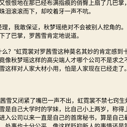
又恨恨地在那已经布满指痕的俏臀上扇了几巴掌
珠泪滚滚而下，却咬着牙一声不吭。
理，我敢保证，秋梦瑶绝对不会被别人挖角的。
下了巴掌，罗茜雪肯定地说道。
么？”虹霓裳对罗茜雪这种莫名其妙的肯定感到
竟像秋梦瑶这样的高尖端人才哪个公司不是求之
雪这样对人家大材小用，怕是人家现在已经走了
雪又闭紧了嘴巴一声不出，虹霓裳不禁七窍生
雪是自己大学时的学妹，比自己小上两岁，称得
进入公司以来一直是自己的首席秘书，算是自己
，处事也十分公平，像这样贬抑新人的事情还是