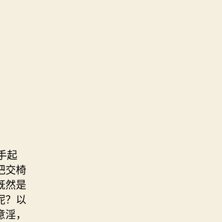
手起
把交椅
既然是
呢？以
意淫，