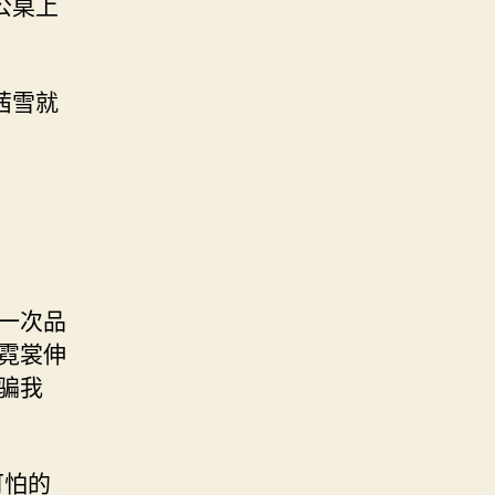
公桌上
茜雪就
。
一次品
霓裳伸
骗我
可怕的