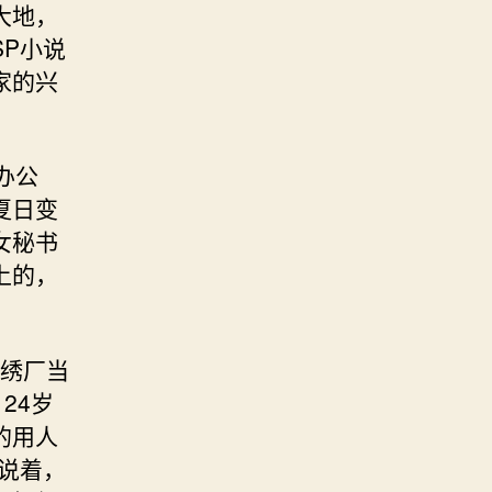
大地，
P小说
家的兴
办公
夏日变
女秘书
上的，
绣厂当
24岁
的用人
说着，