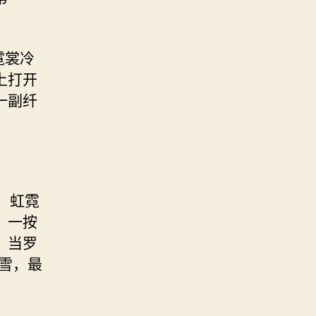
霓裳冷
上打开
一副纤
，虹霓
，一按
。当罗
雪，最