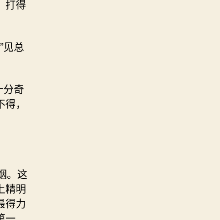
，打得
”见总
十分奇
不得，
。
烟。这
上精明
最得力
第一