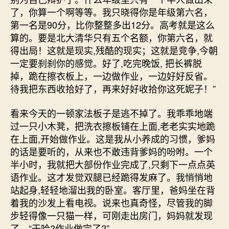
了，你算一个啊等等。我只晓得你是年级第六名，
第一名是90分，比你整整多出12分。高考就是这么
算的。要是北大清华只有五个名额，你第六名，就
得出局！这就是现实,残酷的现实；这就是竞争,今朝
一定要刹刹你的感觉。好了,吃完晚饭, 把长裤脱
掉，跪在擦衣板上，一边做作业，一边好好反省。
待我把东西收拾好了，再来好好收拾你这死妮子！”
看来今天的一顿家法板子是逃不掉了。我乖乖地端
过一只小木凳，把洗衣擦板铺在上面,老老实实地跪
在上面,开始做作业。这是我从小养成的习惯，爹妈
的话是要听的，从来也不敢违背爹妈的吩咐。一个
半小时，我就把大部份作业完成了,只剩下一点点英
语作业。这才发觉双腿已经跪得发麻了。我悄悄地
站起身,轻轻地溜出我的卧室。客厅里，爸妈坐在背
着我的沙发上看电视。说来也真奇怪，尽管我的脚
步轻得像一只猫一样，可刚走出房门，妈妈就发现
了。“干哈?作业做完了?”