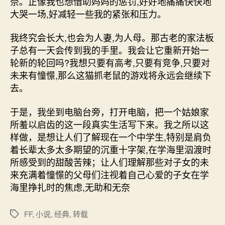
奈。正像我也想借助妈妈的惩罚,好好地痛痛快快地
大哭一场,好减轻一些我的紧张和压力。
我终究会长大,也会为人妻,为人母。那古老的家法板
子总有一天会传到我的手里。我会让它重新开始一
轮新的轮回吗?我想只要有高考,只要有竞争,只要对
未来有憧憬,那么这猫抓老鼠的游戏将永远会继续下
去。
于是，我坐到电脑台旁，打开电脑，把一个姑娘家
所羞以启齿的这一段真实生活写下来。我之所以这
样做，是想让人们了解现在一个中学生,特别是肩负
着长辈太多太多期望的沉重十字架,在学海里泅渡时
所感受到的甜酸苦辣；让人们理解那些对子女的未
来充满着憧憬的父母们注视着自己心爱的子女在学
海里挣扎时的焦虑,无助和无奈
FF
,
小说
,
经典
,
转载
标