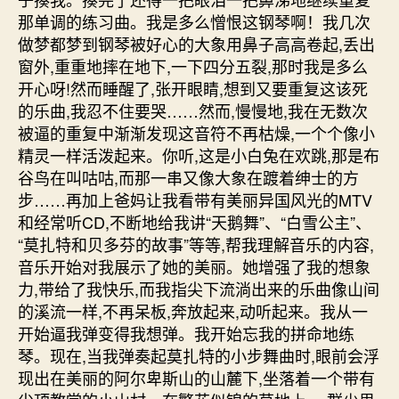
那单调的练习曲。我是多么憎恨这钢琴啊！我几次
做梦都梦到钢琴被好心的大象用鼻子高高卷起,丢出
窗外,重重地摔在地下,一下四分五裂,那时我是多么
开心呀!然而睡醒了,张开眼睛,想到又要重复这该死
的乐曲,我忍不住要哭……然而,慢慢地,我在无数次
被逼的重复中渐渐发现这音符不再枯燥,一个个像小
精灵一样活泼起来。你听,这是小白兔在欢跳,那是布
谷鸟在叫咕咕,而那一串又像大象在踱着绅士的方
步……再加上爸妈让我看带有美丽异国风光的MTV
和经常听CD,不断地给我讲“天鹅舞”、“白雪公主”、
“莫扎特和贝多芬的故事”等等,帮我理解音乐的内容,
音乐开始对我展示了她的美丽。她增强了我的想象
力,带给了我快乐,而我指尖下流淌出来的乐曲像山间
的溪流一样,不再呆板,奔放起来,动听起来。我从一
开始逼我弹变得我想弹。我开始忘我的拼命地练
琴。现在,当我弹奏起莫扎特的小步舞曲时,眼前会浮
现出在美丽的阿尔卑斯山的山麓下,坐落着一个带有