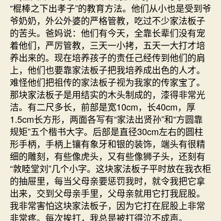
“棍棒之下出孝子”的教育方法。他们从小也是受到爷
爷奶奶，外公外婆的严格管教，吃过不少家法板子
的苦头。爸妈说：他们有今天，全靠长辈们没有宠
着他们，严厉管教，三天一小拷，五天一大打才培
养出来的。现在培养孩子的责任己经传到他们的肩
上，他们也要靠家法板子把我培养成出色的人才。
难怪他们把祖传的家法板子视为我家的传家宝了。
那块家法板子是用结实的木头制成的，漆得非常光
洁。有二尺多长，前部是宽10cm，长40cm，厚
1.5cm长方形，两面各写有“家法出贤孙”和“方圆靠
规矩”五个楷书大字。后部是直径30cm左右的圆柱
形手柄，手柄上镶有象牙和银的装饰，端头有很精
细的雕刻，有些像虎头，又有些像狮子头，还刻有
“敦睦堂刘”几个小字。这块家法板子平时放在我衣柜
的抽屉里，每当父母亲要惩罚我时，就令我把它拿
出来，交到父母亲手里，父母亲就用它打我屁股。
我非常害怕这块家法板子，因为它打在屁股上非常
非常疼。每次挨打，我总是被打得泣不成声。