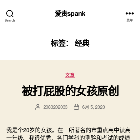
爱责spank
Search
菜单
标签：
经典
分
文章
类
被打屁股的女孩原创
2083202033
6月 5, 2020
文
发
章
布
作
日
者
期
我是个20岁的女孩。在一所著名的市重点高中读高
一年级。我很优秀，各门学科的测验和考试的成绩