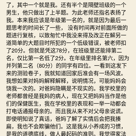
了，其中一个就是我。还有半个是隔壁班级的一个
男生，他只做出了上半题。为此老师还指名表扬了
我。本来我应该是年级第一名的，就是因为最后一
题思考的时间长了一些， 没有时间再对前面所做的
题进行复核，以致匆忙中我没来得及改正在解另一
道简单的大题目时所犯的一个低级错误，被老师扣
了20分。但就是凭这78分，在班级里还能排第二
名，仅比第一名低了2分。在年级里排名第六，因为
并列第二名（80分）的同学有四位。一看到这发下
来的测验卷子，我就知道回家后准会有一场风波。
我想如果对妈妈解释解释，说明情况，可能妈妈会
饶我一次的。对爸妈隐瞒是不现实的。我学校里的
老师都曾经是我妈的病人，现在又把妈妈当作是他
们的保健医生，我在学校里的表现和一举一动都会
打电话通报母亲的。而且我从来不对父母亲说谎。
即使明知说了真话，爸妈了解了实情后会把我揍
扁，我也不会欺骗他们。这是我从小养成的习惯，
是我的道德底线，做人最起码的准则。我觉得家法