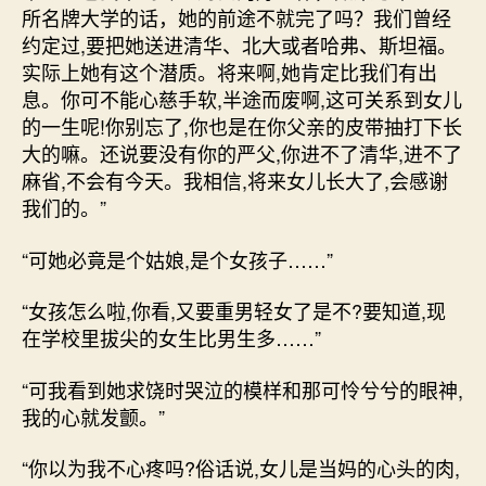
所名牌大学的话，她的前途不就完了吗？我们曾经
约定过,要把她送进清华、北大或者哈弗、斯坦福。
实际上她有这个潜质。将来啊,她肯定比我们有出
息。你可不能心慈手软,半途而废啊,这可关系到女儿
的一生呢!你别忘了,你也是在你父亲的皮带抽打下长
大的嘛。还说要没有你的严父,你进不了清华,进不了
麻省,不会有今天。我相信,将来女儿长大了,会感谢
我们的。”
“可她必竟是个姑娘,是个女孩子……”
“女孩怎么啦,你看,又要重男轻女了是不?要知道,现
在学校里拔尖的女生比男生多……”
“可我看到她求饶时哭泣的模样和那可怜兮兮的眼神,
我的心就发颤。”
“你以为我不心疼吗?俗话说,女儿是当妈的心头的肉,