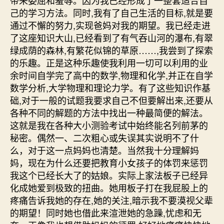
己的学习方法。同时,我有了自己生活的目标,就是要
通过不懈的努力,实现爸妈对我的期望。我已经走进
了这座知识大山,已经看到了有气吞山河的瀑布,有翠
绿成荫的森林,有繁花似锦的草原……,我尝到了探索
的乐趣。正是这种乐趣使我利用一切可以利用的业
余时间自学完了高中的数学,物理和化学,并正在自学
数学分析,大学物理和理论力学。有了这些知识作基
础,对于一般的试题我要求自己不但要解出来,还要从
各种不同的解题的方法中找出一种最简便的解法。
这就是我在各种大小测验考试中始终能名列前茅的
秘密。偶然一、二次粗心或失误其实说明不了什
么，对于这一点妈妈也清楚。当然我十分理解妈
妈，现在为什么还要把教育小女孩子的体罚来惩罚
我这个已经长大了的姑娘。实际上家法板子已经异
化成她爱到极致的扭曲。她用板子打在我屁股上的
疼痛告诉我她的存在,她的关注,暗示我不要漠视父辈
的期望！同时她也借此来渲泄她的急躁,忧虑和无