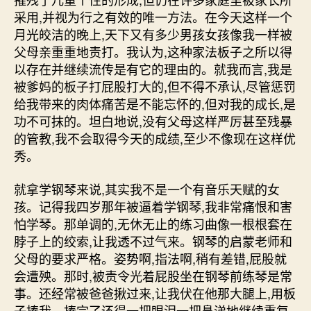
采用,并视为行之有效的唯一方法。在今天这样一个
月光皎洁的晚上,天下又有多少男孩女孩像我一样被
父母亲重重地责打。我认为,这种家法板子之所以得
以存在并继续流传是有它的理由的。就我而言,我是
被爹妈的板子打屁股打大的,但不得不承认,尽管惩罚
给我带来的肉体痛苦是不能忘怀的,但对我的成长,是
功不可抹的。坦白地说,没有父母这样严厉甚至残暴
的管教,我不会取得今天的成绩,至少不像现在这样优
秀。
就拿学钢琴来说,其实我不是一个有音乐天赋的女
孩。记得我四岁那年被逼着学钢琴,我非常痛恨和害
怕学琴。那单调的,无休无止的练习曲像一根根套在
脖子上的绞索,让我透不过气来。钢琴的启蒙老师和
父母的要求严格。姿势啊,指法啊,稍有差错,屁股就
会遭殃。那时,被责令光着屁股坐在钢琴前练琴是常
事。还经常被爸爸揪过来,让我伏在他那大腿上,用板
子揍我。揍完了还得一把眼泪一把鼻涕地继续重复