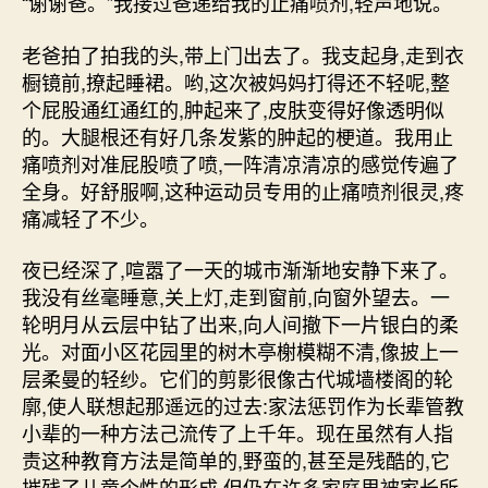
“谢谢爸。”我接过爸递给我的止痛喷剂,轻声地说。
老爸拍了拍我的头,带上门出去了。我支起身,走到衣
橱镜前,撩起睡裙。哟,这次被妈妈打得还不轻呢,整
个屁股通红通红的,肿起来了,皮肤变得好像透明似
的。大腿根还有好几条发紫的肿起的梗道。我用止
痛喷剂对准屁股喷了喷,一阵清凉清凉的感觉传遍了
全身。好舒服啊,这种运动员专用的止痛喷剂很灵,疼
痛减轻了不少。
夜已经深了,喧嚣了一天的城市渐渐地安静下来了。
我没有丝毫睡意,关上灯,走到窗前,向窗外望去。一
轮明月从云层中钻了出来,向人间撤下一片银白的柔
光。对面小区花园里的树木亭榭模糊不清,像披上一
层柔曼的轻纱。它们的剪影很像古代城墙楼阁的轮
廓,使人联想起那遥远的过去:家法惩罚作为长辈管教
小辈的一种方法己流传了上千年。现在虽然有人指
责这种教育方法是简单的,野蛮的,甚至是残酷的,它
摧残了儿童个性的形成,但仍在许多家庭里被家长所