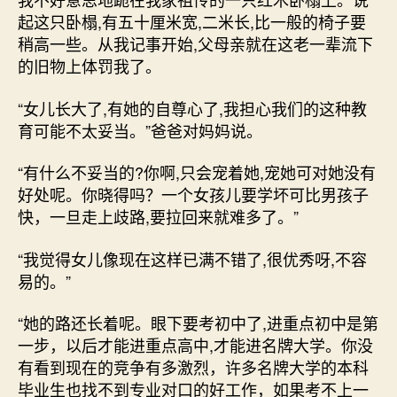
起这只卧榻,有五十厘米宽,二米长,比一般的椅子要
稍高一些。从我记事开始,父母亲就在这老一辈流下
的旧物上体罚我了。
“女儿长大了,有她的自尊心了,我担心我们的这种教
育可能不太妥当。”爸爸对妈妈说。
“有什么不妥当的?你啊,只会宠着她,宠她可对她没有
好处呢。你晓得吗？一个女孩儿要学坏可比男孩子
快，一旦走上歧路,要拉回来就难多了。”
“我觉得女儿像现在这样已满不错了,很优秀呀,不容
易的。”
“她的路还长着呢。眼下要考初中了,进重点初中是第
一步，以后才能进重点高中,才能进名牌大学。你没
有看到现在的竞争有多激烈，许多名牌大学的本科
毕业生也找不到专业对口的好工作，如果考不上一