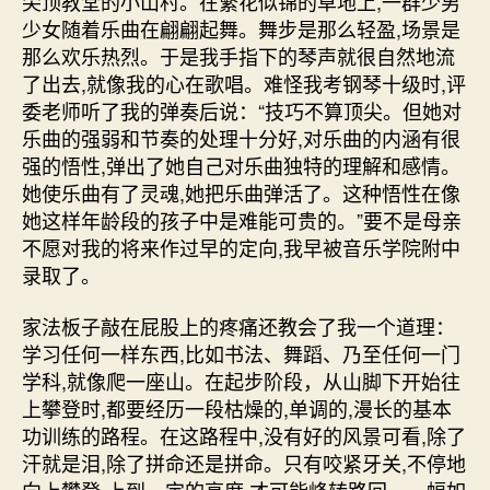
尖顶教堂的小山村。在繁花似锦的草地上,一群少男
少女随着乐曲在翩翩起舞。舞步是那么轻盈,场景是
那么欢乐热烈。于是我手指下的琴声就很自然地流
了出去,就像我的心在歌唱。难怪我考钢琴十级时,评
委老师听了我的弹奏后说：“技巧不算顶尖。但她对
乐曲的强弱和节奏的处理十分好,对乐曲的内涵有很
强的悟性,弹出了她自己对乐曲独特的理解和感情。
她使乐曲有了灵魂,她把乐曲弹活了。这种悟性在像
她这样年龄段的孩子中是难能可贵的。”要不是母亲
不愿对我的将来作过早的定向,我早被音乐学院附中
录取了。
家法板子敲在屁股上的疼痛还教会了我一个道理：
学习任何一样东西,比如书法、舞蹈、乃至任何一门
学科,就像爬一座山。在起步阶段，从山脚下开始往
上攀登时,都要经历一段枯燥的,单调的,漫长的基本
功训练的路程。在这路程中,没有好的风景可看,除了
汗就是泪,除了拼命还是拼命。只有咬紧牙关,不停地