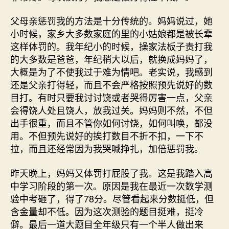
父母亲惩罚我的方法是十分传统的。妈妈说过，她
小时候，家乡大多数家庭的里的小姑娘都是被长辈
这样体罚的。我年纪小的时候，操家法板子责打我
的大多数是爸爸，年纪稍大以后，就换成妈妈了，
大概是为了不使我过于难为情吧。老实说，我感到
还是父亲打得轻，而且不会严格按照预先说好的数
目打。有时只要我讨讨饶或者哭得厉害一点，父亲
会得饶人处且饶人，放我过关。妈妈则不然，不但
出手很重，而且不管你如何讨饶，如何叫唤，都没
用。不但预先说好的挨打数目不折不扣，一下不
拉，而且还经常因为我哭喊挣扎，加倍惩罚我。
昨天晚上，妈妈又体罚打屁股了我。这是我踏入高
中学习阶段的第一次。原因是我在最近一次数学测
验中考砸了，得了78分。尽管看起来分数挺低，但
含金量却不低。因为这次测验的题目挺难，挺冷
僻。最后一道大题目全年级只有一个半人做出来