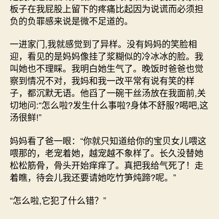
板子在我屁股上留下的疼痛比起因为说谎而必须担
负的负罪感来说是微不足道的。
一进家门,我就感觉到了异样。没有妈妈的笑脸相
迎，看见的是妈妈像挂了浆糊似的冷冰冰的脸。我
叫她也不理睬。我明白她生气了。晚饭时爸爸也觉
察到情况不对，我妈和我一改平常有说有笑的样
子，都沉默无语。他舀了一碗干丝汤放在我面前,关
切地问:“怎么啦?发生什么事啦?身体不舒服?喝吧,这
汤很鲜!”
妈妈看了爸一眼：“你就只知道给你的宝贝女儿喂这
喂那的，老宠着她，越宠越不象样了。长久没替她
松松筋骨，骨头开始痒痒了。真把我给气死了！走
着瞧，待会儿我还要请她吃竹笋炖蹄?呢。”
“怎么啦,它犯了什么错？”