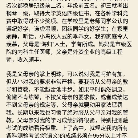
名次都稳居班级前二名，年级前五名。初三就考出
钢琴十级，取得大学英语四级证书。在各种学科竞
赛中取得过不少奖项。在学校里是老师同学公认的
遵纪好学，谦虚温顺，团结同学的好学生；在家里
娴静，听话，小鸟依人式的乖乖女。我的家庭令人
羡慕，父母是“海归”人士，学有所成。妈妈是市级医
院的内科主任医师，父亲是外资企业的高级工程
师，收入颇丰。
我是父母亲的掌上明珠，可以说对我是呵护有加。
但从小对我的要求非常严格。要我听从父母亲的教
导和管教，不能越雷池半步。如果平时偶然调皮，
偷懒不肯练琴，不按父母亲的要求做，或者成绩达
不到父母亲的规定等，父母亲就要动用家法惩罚
我。长期以来我也习惯了绝对服从父母亲对我的管
教。父母亲对我的学习成绩抓得很紧，特别把测验
考试的成绩看得极重。上了高中，就规定我的所有
各科测验考试(除语文)的成绩必须在95分以上才不