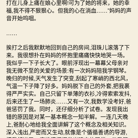
打在儿身上痛在娘心里啊!可为了她的将来，她的幸
福,我不得不狠狠心。但我的心在淌血……”妈妈的声
音开始呜咽。
……
挨打之后我默默地回到自己的房间,泪珠儿滚落了下
来。我很想扑在妈妈的怀抱里痛痛快快地哭一场。
我似乎一下子长大了。眼前浮现出一幕幕父母亲对
我无微不至的关爱的场景:有一次妈妈陪我学钢琴。
晚归的时候,天气发生了突变,刮起了寒峭的西北风，
气温一下子降了好多。妈妈脱下自己的外套,把我裹
得严严实实。自己只留下单薄的衣衫,冷得索索发抖,
后来还生了一场肺炎……又有一次,我数学没考好,爸
爸惩罚了我。同时，还仔细分析了试卷。发现我出
错的原因是对某一基本概念一知半解。一连几天晚
上,爸耐心地给我全面讲解了这个概念及相关知识。
深入浅出,严密而又生动,就像是个循循善诱的导游,