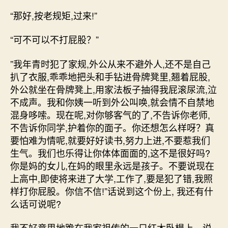
“那好,按老规矩,过来!”
“可不可以不打屁股？”
”我年青时犯了家规,外公从来不避外人,还不是自己
扒了衣服,乖乖地把头和手钻进骨牌凳里,翘着屁股,
外公就坐在骨牌凳上,用家法板子抽得我屁滚尿流,泣
不成声。我和你姨一听到外公叫唤,就会情不自禁地
混身哆嗦。现在呢,对你够客气的了,不告诉你老师,
不告诉你同学,护着你的面子。你还想怎么样呀？真
要怕难为情呢,就要好好读书,努力上进,不要惹我们
生气。我们也乐得让你体体面面的,这不是很好吗?
你是妈的女儿,在妈的眼里永远是孩子。不要说现在
上高中,即使将来进了大学,工作了,要是犯了错,我照
样打你屁股。你信不信!”话说到这个份上, 我还有什
么话可说呢?
我不好意思地跪在我家祖传的一只红木卧榻上。说