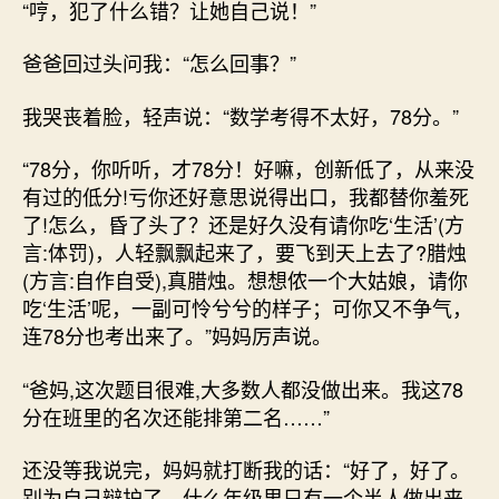
“哼，犯了什么错？让她自己说！”
爸爸回过头问我：“怎么回事？”
我哭丧着脸，轻声说：“数学考得不太好，78分。”
“78分，你听听，才78分！好嘛，创新低了，从来没
有过的低分!亏你还好意思说得出口，我都替你羞死
了!怎么，昏了头了？还是好久没有请你吃‘生活’(方
言:体罚)，人轻飘飘起来了，要飞到天上去了?腊烛
(方言:自作自受),真腊烛。想想侬一个大姑娘，请你
吃‘生活’呢，一副可怜兮兮的样子；可你又不争气，
连78分也考出来了。”妈妈厉声说。
“爸妈,这次题目很难,大多数人都没做出来。我这78
分在班里的名次还能排第二名……”
还没等我说完，妈妈就打断我的话：“好了，好了。
别为自己辩护了。什么年级里只有一个半人做出来