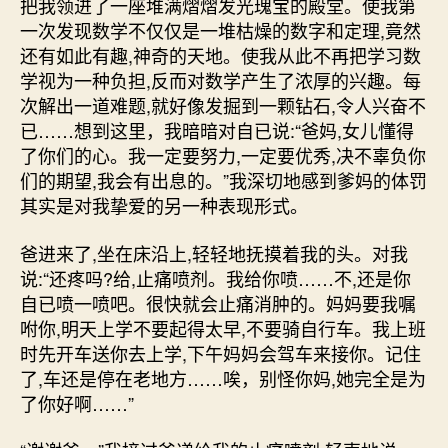
把我领进了一座堆满熠熠发光瑰宝的殿堂。使我第
一次发现数学不仅仅是一堆枯燥的数字和定理,竟然
还有如此有趣,神奇的天地。使我从此不再把学习数
学视为一种负担,反而对数学产生了浓厚的兴趣。每
次解出一道难题,就好像发掘到一颗钻石,令人兴奋不
已……想到这里，我暗暗对自已说:“爸妈,女儿懂得
了你们的心。我一定要努力,一定要优秀,决不辜负你
们的期望,我会有出息的。”我深切地感到爹妈的体罚
其实是对我挚爱的另一种表现形式。
爸进来了,坐在床沿上,轻轻地抚摸着我的头。对我
说:“还疼吗?给,止痛喷剂。我给你喷……不,还是你
自已喷一喷吧。很快就会止痛消肿的。妈妈要我嘱
咐你,明天上学不要起得太早,不要骑自行车。我上班
时先开车送你去上学,下午妈妈会驾车来接你。记住
了,车还是停在老地方……唉，别怪你妈,她完全是为
了你好啊……”