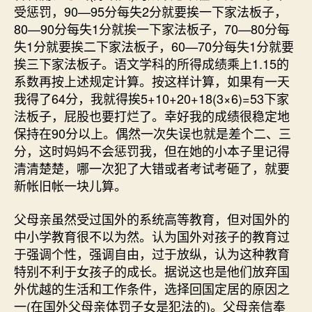
受惩罚，90—95分每失2分就要挨一下家法板子，
80—90分每失1分就挨一下家法板子，70—80分每
失1分就要挨二下家法板子，60—70分每失1分就要
挨三下家法板子。语文学科的所得成绩乘上1.15的
系数再按上述规定计算。按这样计算，如果有一天
我得了64分，我就得挨5+10+20+18(3×6)=53下家
法板子，屁股也要打烂了。幸好我的成绩很稳定地
保持在90分以上。偶然一次失误也就是差个二、三
分，这时妈妈不会惩罚我，但在她的小本子里记得
清清楚楚，哪一次犯了大错或者考试考砸了，就要
新帐旧帐一块儿算。
父母亲虽然受过国外的系统高等教育，但对国外的
中小学教育很不以为然。认为国外对孩子的教育过
于强调个性，强调自由，过于放纵，认为这种教育
特别不利于女孩子的成长。据说这也是他们放弃国
外优越的生活和工作条件，选择回国定居的原因之
一(在国外父母亲体罚子女是犯法的)。父母亲信奉