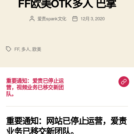
FF欧美OTK多人 巴掌
爱责spank文化
12月 3, 2020
文
发
章
布
作
日
者
期
FF
,
多人
,
欧美
标
签
重要通知：爱责已停止运
重
营，视频业务已移交新团
要
队。
通
知：
爱
重要通知：网站已停止运营，爱责
责
业务已移交新团队。
已