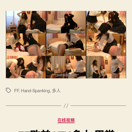
作
日
者
期
FF
,
Hand-Spanking
,
多人
标
签
分
在线视频
类