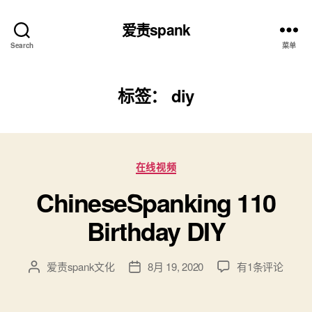
爱责spank
Search
菜单
标签：
diy
分
在线视频
类
ChineseSpanking 110
Birthday DIY
ChineseSpankin
爱责spank文化
8月 19, 2020
有1条评论
文
发
110
章
布
Birthday
作
日
DIY