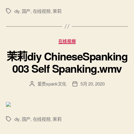
者
期
diy
,
国产
,
在线视频
,
茉莉
标
签
分
在线视频
类
茉莉diy ChineseSpanking
003 Self Spanking.wmv
爱责spank文化
5月 20, 2020
文
发
章
布
作
日
者
期
diy
,
国产
,
在线视频
,
茉莉
标
签