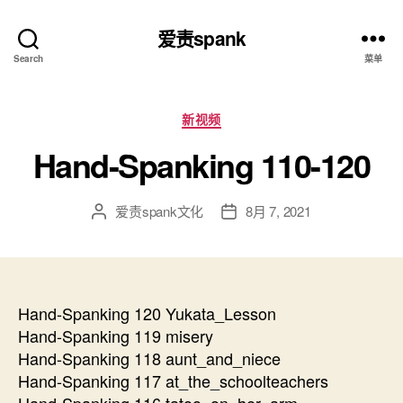
爱责spank
Search
菜单
分
新视频
类
Hand-Spanking 110-120
爱责spank文化
8月 7, 2021
文
发
章
布
作
日
者
期
Hand-Spanking 120 Yukata_Lesson
Hand-Spanking 119 misery
Hand-Spanking 118 aunt_and_niece
Hand-Spanking 117 at_the_schoolteachers
Hand-Spanking 116 tatoo_on_her_arm