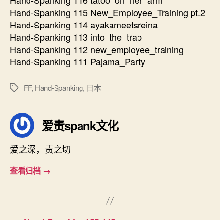
Hand-Spanking 115 New_Employee_Training pt.2
Hand-Spanking 114 ayakameetsreina
Hand-Spanking 113 into_the_trap
Hand-Spanking 112 new_employee_training
Hand-Spanking 111 Pajama_Party
FF
,
Hand-Spanking
,
日本
标
签
爱责spank文化
爱之深，责之切
查看归档
→