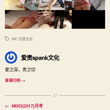
MF
,
汉责文化
标
签
爱责spank文化
爱之深，责之切
查看归档
→
←
M003(2017)月考