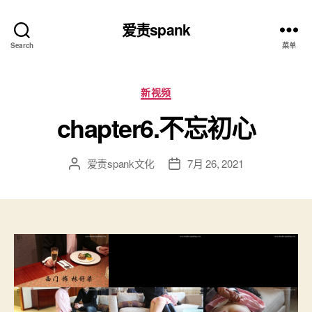
爱责spank
Search
菜单
分
新视频
类
chapter6.不忘初心
爱责spank文化
7月 26, 2021
文
发
章
布
作
日
者
期