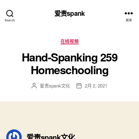
爱责spank
Search
菜单
分
在线视频
类
Hand-Spanking 259
Homeschooling
爱责spank文化
2月 2, 2021
文
发
章
布
作
日
者
期
爱责spank文化