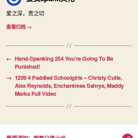
爱之深，责之切
查看归档
→
←
Hand-Spanking 254 You’re Going To Be
Punished!
→
1209 4 Paddled Schoolgirls – Christy Cutie,
Alex Reynolds, Enchantress Sahrye, Maddy
Marks Full Video