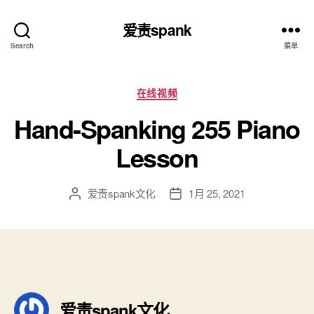
爱责spank
Search
菜单
分
在线视频
类
Hand-Spanking 255 Piano
Lesson
爱责spank文化
1月 25, 2021
文
发
章
布
作
日
者
期
爱责spank文化