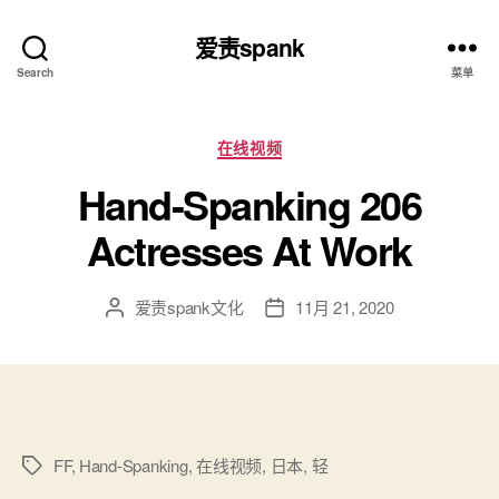
爱责spank
Search
菜单
分
在线视频
类
Hand-Spanking 206
Actresses At Work
爱责spank文化
11月 21, 2020
文
发
章
布
作
日
者
期
FF
,
Hand-Spanking
,
在线视频
,
日本
,
轻
标
签