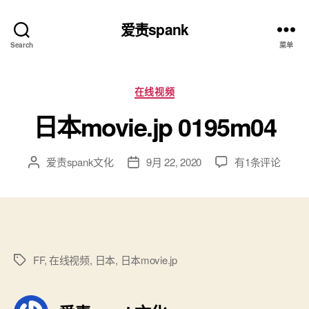
爱责spank
Search
菜单
分
在线视频
类
日本movie.jp 0195m04
日
爱责spank文化
9月 22, 2020
有1条评论
文
发
本
章
布
movie.jp
作
日
0195m04
者
期
FF
,
在线视频
,
日本
,
日本movie.jp
标
签