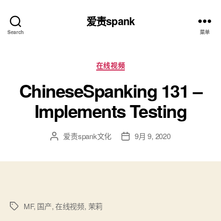
爱责spank
Search
菜单
分
在线视频
类
ChineseSpanking 131 –
Implements Testing
爱责spank文化
9月 9, 2020
文
发
章
布
作
日
者
期
MF
,
国产
,
在线视频
,
茉莉
标
签