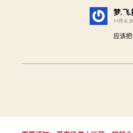
梦.飞
11月 6, 
应该把