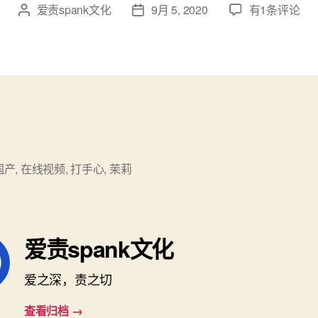
ChineseSpan
爱责spank文化
9月 5, 2020
有1条评论
文
发
126
章
布
有
作
日
打
者
期
手
心
国产
,
在线视频
,
打手心
,
茉莉
爱责spank文化
爱之深，责之切
查看归档
→