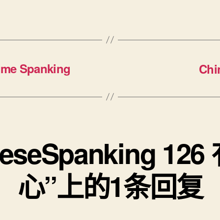
ome Spanking
Ch
neseSpanking 12
心”上的1条回复