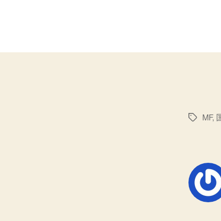
MF
,
标
签