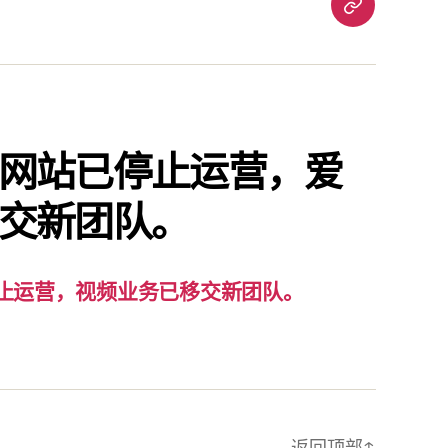
重
要
通
知：
爱
责
网站已停止运营，爱
已
交新团队。
停
止
运
营，
止运营，视频业务已移交新团队。
视
频
业
务
已
返回顶部
↑