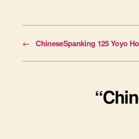
←
ChineseSpanking 125 Yoyo H
“Chi