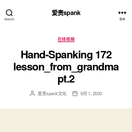
爱责spank
Search
菜单
分
在线视频
类
Hand-Spanking 172
lesson_from_grandma
pt.2
爱责spank文化
9月 1, 2020
文
发
章
布
作
日
者
期