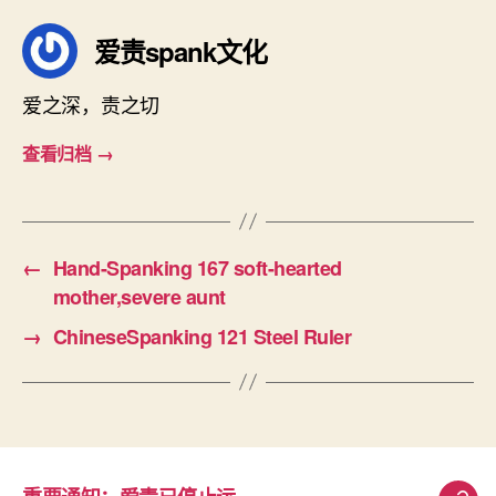
爱责spank文化
爱之深，责之切
查看归档
→
←
Hand-Spanking 167 soft-hearted
mother,severe aunt
→
ChineseSpanking 121 Steel Ruler