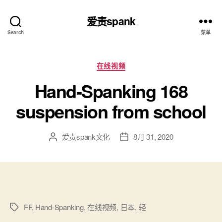
爱责spank
Search
菜单
分
在线视频
类
Hand-Spanking 168
suspension from school
爱责spank文化
8月 31, 2020
文
发
章
布
作
日
者
期
FF
,
Hand-Spanking
,
在线视频
,
日本
,
轻
标
签