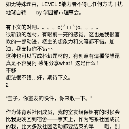
LEVEL 5
如无特殊理由，
能力者不得已任何方式干扰
by
地球自转——
学园都市理事会。
有下文的对吧。。。。o(╯□╰)o。。。。
很新颖的题材，有眼前一亮的感觉。这也是我很喜
欢的一部动漫，楼主的想象力和文笔都不错。加
油，我支持你不错~~
这种也可以写成科幻题材的，有创意有這種發想還
真是不容易阿 感謝分享what！这是什么！
不够
想法很不错…好，期待下文。
2
“莹子，你室友的快件，你来收一下。”
作为体育系社团成员，我的室友绢保姐有的时候会
比我更晚回到宿舍——事实上，作为宅系社团成员
的我，比大多数社团活动都要结束的早——哦，别