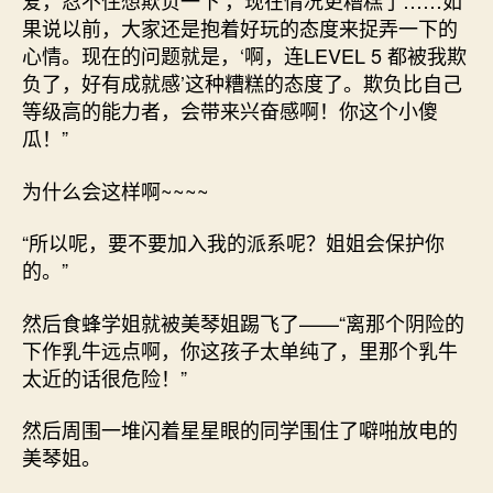
爱，忍不住想欺负一下’，现在情况更糟糕了……如
果说以前，大家还是抱着好玩的态度来捉弄一下的
心情。现在的问题就是，‘啊，连LEVEL 5 都被我欺
负了，好有成就感’这种糟糕的态度了。欺负比自己
等级高的能力者，会带来兴奋感啊！你这个小傻
瓜！”
为什么会这样啊~~~~
“所以呢，要不要加入我的派系呢？姐姐会保护你
的。”
然后食蜂学姐就被美琴姐踢飞了——“离那个阴险的
下作乳牛远点啊，你这孩子太单纯了，里那个乳牛
太近的话很危险！”
然后周围一堆闪着星星眼的同学围住了噼啪放电的
美琴姐。