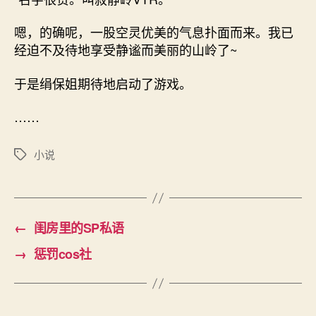
嗯，的确呢，一股空灵优美的气息扑面而来。我已
经迫不及待地享受静谧而美丽的山岭了~
于是绢保姐期待地启动了游戏。
……
小说
标
签
←
闺房里的SP私语
→
惩罚cos社