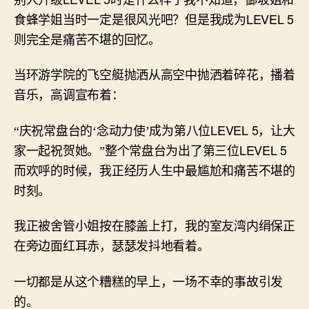
LEVEL 5
食蜂学姐当时一定是很风光吧？但是我成为
则完全是痛苦不堪的回忆。
当环游学院的飞空艇抛洒从高空中抛洒着碎花，播着
音乐，高调宣布着：
LEVEL 5
“庆祝常盘台的‘念动力使’成为第八位
，让大
LEVEL 5
家一起祝贺她。”整个常盘台为出了第三位
而欢呼的时候，我正经历人生中最尴尬和痛苦不堪的
时刻。
我正被舍管小姐按在膝盖上打，我的室友湾内绢保正
在旁边面红耳赤，瑟瑟发抖地看着。
一切都是从这个糟糕的早上，一场不幸的事故引发
的。