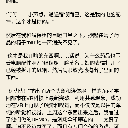
的嘴。
“吁吁……小声点，递送错误而已。这是我的电脑配
件，这个才是你的。”
然后在我和绢保姐的目瞪口呆之下，抄起装满了药
品的箱子“biu”地一声消失不见了。
“这才是我订购的东西啊……话说，为什么药品也写
着电脑配件啊？”绢保姐一脸莫名其妙的表情打开了
已经被拆开的纸箱。然后满眼放光地掏出了里面的
东西。
“哒哒哒！”举出了两个头盔和连体服一样的东西“学
园都市在VR科技上最新突破。利用共感现象，成功
地在VR上再现了触觉和嗅觉，而不仅仅是以往的单
纯的听觉和视觉。上周这个东西出来之后，我看过
了他们做的DEMO，是滑翔伞和攀岩的——太赞了
啊。迫不及待就买了，而且有专门合作的游戏，可