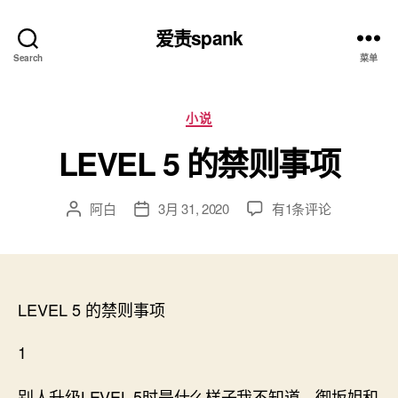
爱责spank
Search
菜单
分
小说
类
LEVEL 5 的禁则事项
LEVEL
阿白
3月 31, 2020
有1条评论
文
发
5
章
布
的
作
日
禁
者
期
则
事
LEVEL 5 的禁则事项
项
1
LEVEL 5
别人升级
时是什么样子我不知道，御坂姐和