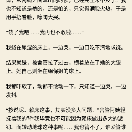
体，从两腿之间流出的时候，已经完全来不及了。我
也不知道是羞的，还是怕的，只觉得满脸火热，于是
用手捂着脸，嚎啕大哭。
“饶了我吧……我再也不敢啦……”
我蜷在尿湿的床上，一边哭，一边口吃不清地求饶。
结果就是，被舍管拉了过去，横着放在了她的大腿
上。她自己则坐在绢保姐的床上。
我都吓软了，动都不敢动一下，只知道一边哭，一边
发抖。
“按说呢。赖床这事，其实没多大问题。”舍管阿姨轻
抚着我的背“我毕竟也不可能因为赖床做出多大的惩
罚。而转动地球这种事呢……我也管不了，谁爱管谁