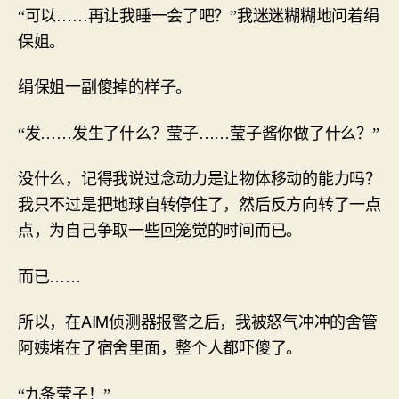
“可以……再让我睡一会了吧？”我迷迷糊糊地问着绢
保姐。
绢保姐一副傻掉的样子。
“发……发生了什么？莹子……莹子酱你做了什么？”
没什么，记得我说过念动力是让物体移动的能力吗？
我只不过是把地球自转停住了，然后反方向转了一点
点，为自己争取一些回笼觉的时间而已。
而已……
AIM
所以，在
侦测器报警之后，我被怒气冲冲的舍管
阿姨堵在了宿舍里面，整个人都吓傻了。
“九条莹子！”