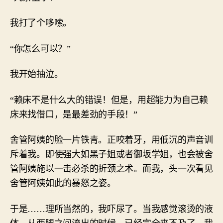
我打了个哆嗦。
“你怎么可以？”
我开始抽泣。
“赖床不是什么大的错误！但是，用超能力为自己赖
床来找借口，是最差劲的手段！”
舍管阿姨的脸一片铁青。正咬着牙，用低沉的声音训
斥着我。即使强大如黑子姐或者御坂学姐，也会被舍
管阿姨施以一击必杀的折颈之术。而我，头一次看见
舍管阿姨如此的暴怒之姿。
于是……理所当然的，我吓尿了。当我感觉滚烫的液