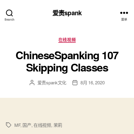
爱责spank
Search
菜单
分
在线视频
类
ChineseSpanking 107
Skipping Classes
爱责spank文化
8月 16, 2020
文
发
章
布
作
日
者
期
MF
,
国产
,
在线视频
,
茉莉
标
签