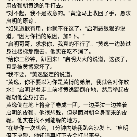
用皮鞭朝黄逸的手打去。
“对不起，我不是故意的。”黄逸马上收回了手，恳求
启明的原谅。
“如果道歉有用，你就不在这了。”启明恶狠狠的说
道。“因为你挡的原因，加5下。”
“启明哥哥，求求你，我真的不行了。”黄逸一边装过
身往楼梯那跑去，他实在吃不消了。
“给你三秒钟，趴回来！”启明火大的说道，这孩子，
真是被黄博宠坏了。
“我不要。”黄逸坚定的说道。
“黄逸，你不要以为你是黄博的弟弟，我就会对你放
水！”启明说着走上前将黄逸踢倒在地，然后举起皮
鞭朝他全身打去。
黄逸倒在地上将身子卷成一团，一边哭泣一边挨着
启明的皮鞭，他很想躲，但是面对朝全身而来的皮
鞭，他实在找不到能躲的地方。
“在给你一次机会，1分钟内给我趴会沙发上。”启明
停下皮鞭，他知道再打下去会打出事来。