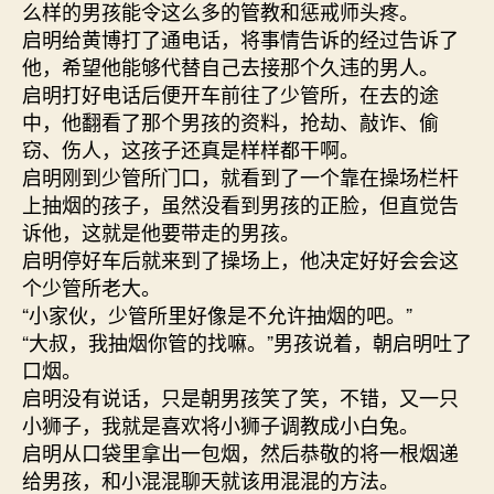
么样的男孩能令这么多的管教和惩戒师头疼。
启明给黄博打了通电话，将事情告诉的经过告诉了
他，希望他能够代替自己去接那个久违的男人。
启明打好电话后便开车前往了少管所，在去的途
中，他翻看了那个男孩的资料，抢劫、敲诈、偷
窃、伤人，这孩子还真是样样都干啊。
启明刚到少管所门口，就看到了一个靠在操场栏杆
上抽烟的孩子，虽然没看到男孩的正脸，但直觉告
诉他，这就是他要带走的男孩。
启明停好车后就来到了操场上，他决定好好会会这
个少管所老大。
“小家伙，少管所里好像是不允许抽烟的吧。”
“大叔，我抽烟你管的找嘛。”男孩说着，朝启明吐了
口烟。
启明没有说话，只是朝男孩笑了笑，不错，又一只
小狮子，我就是喜欢将小狮子调教成小白兔。
启明从口袋里拿出一包烟，然后恭敬的将一根烟递
给男孩，和小混混聊天就该用混混的方法。