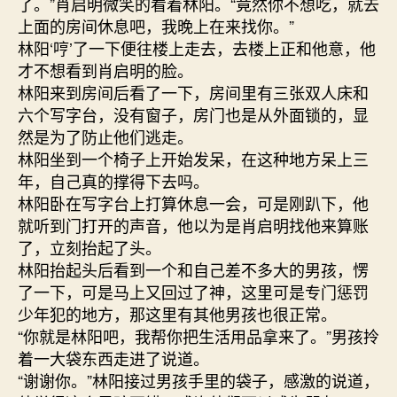
了。”肖启明微笑的看着林阳。“竟然你不想吃，就去
上面的房间休息吧，我晚上在来找你。”
林阳‘哼’了一下便往楼上走去，去楼上正和他意，他
才不想看到肖启明的脸。
林阳来到房间后看了一下，房间里有三张双人床和
六个写字台，没有窗子，房门也是从外面锁的，显
然是为了防止他们逃走。
林阳坐到一个椅子上开始发呆，在这种地方呆上三
年，自己真的撑得下去吗。
林阳卧在写字台上打算休息一会，可是刚趴下，他
就听到门打开的声音，他以为是肖启明找他来算账
了，立刻抬起了头。
林阳抬起头后看到一个和自己差不多大的男孩，愣
了一下，可是马上又回过了神，这里可是专门惩罚
少年犯的地方，那这里有其他男孩也很正常。
“你就是林阳吧，我帮你把生活用品拿来了。”男孩拎
着一大袋东西走进了说道。
“谢谢你。”林阳接过男孩手里的袋子，感激的说道，