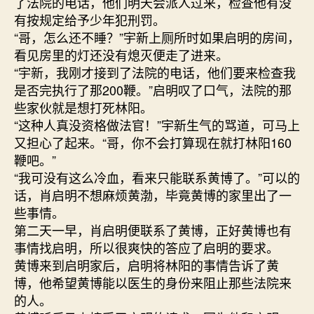
了法院的电话，他们明天会派人过来，检查他有没
有按规定给予少年犯刑罚。
“哥，怎么还不睡？”宇新上厕所时如果启明的房间，
看见房里的灯还没有熄灭便走了进来。
“宇新，我刚才接到了法院的电话，他们要来检查我
是否完执行了那200鞭。”启明叹了口气，法院的那
些家伙就是想打死林阳。
“这种人真没资格做法官！”宇新生气的骂道，可马上
又担心了起来。“哥，你不会打算现在就打林阳160
鞭吧。”
“我可没有这么冷血，看来只能联系黄博了。”可以的
话，肖启明不想麻烦黄渤，毕竟黄博的家里出了一
些事情。
第二天一早，肖启明便联系了黄博，正好黄博也有
事情找启明，所以很爽快的答应了启明的要求。
黄博来到启明家后，启明将林阳的事情告诉了黄
博，他希望黄博能以医生的身份来阻止那些法院来
的人。