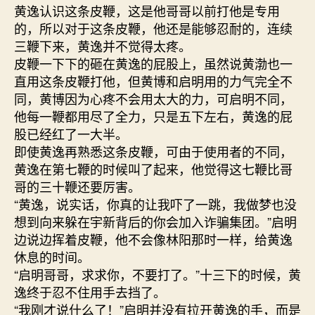
黄逸认识这条皮鞭，这是他哥哥以前打他是专用
的，所以对于这条皮鞭，他还是能够忍耐的，连续
三鞭下来，黄逸并不觉得太疼。
皮鞭一下下的砸在黄逸的屁股上，虽然说黄渤也一
直用这条皮鞭打他，但黄博和启明用的力气完全不
同，黄博因为心疼不会用太大的力，可启明不同，
他每一鞭都用尽了全力，只是五下左右，黄逸的屁
股已经红了一大半。
即使黄逸再熟悉这条皮鞭，可由于使用者的不同，
黄逸在第七鞭的时候叫了起来，他觉得这七鞭比哥
哥的三十鞭还要厉害。
“黄逸，说实话，你真的让我吓了一跳，我做梦也没
想到向来躲在宇新背后的你会加入诈骗集团。”启明
边说边挥着皮鞭，他不会像林阳那时一样，给黄逸
休息的时间。
“启明哥哥，求求你，不要打了。”十三下的时候，黄
逸终于忍不住用手去挡了。
“我刚才说什么了！”启明并没有拉开黄逸的手，而是