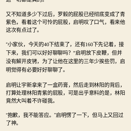
又不知道多少下过后，罗毅的屁股已经彻底变成了青
紫色，看着这个可怜的屁股，启明叹了口气，看来他
这次有点过了。
“小家伙，今天的
40
下结束了，还有
160
下先记着，接
下来，我们可以好好聊聊吗？”启明放下皮鞭，但并
没有解开皮铐，为了让他在这里的三年少挨些罚，启
明觉得有必要好好聊聊了。
启明让宇新拿来了一盒药膏，然后走到林阳的背后，
打算处理林阳青紫的屁股，可是出乎意料的是，林阳
竟然大叫着不许碰我。
“抱歉，我不能答应。”启明愣了一下，但马上又回过
了神。