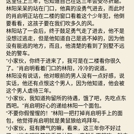
这里住上三年，也知道自己在这三年会受尽折磨。
林阳呆呆的站在门口，他真的没勇气进去，而此时
的肖启明正站在二楼的窗口看着这个少年犯，他倒
要看看，这孩子要在我们吹多久的风。
林阳站了一会后，终于鼓足勇气走了进去，他不是
没想过逃走，但是他知道自己是逃不掉的，因为他
没有能逃的地方，而且，他清楚的看到了别墅不远
处的警车。
“小家伙，你终于进来了，我可是在二楼看你很久
了。”肖启明看着门口的林阳，冷冷的说道。
林阳没有说话，他对眼前的男人没有一点好感，说
实话，他还有点恨这个男人，因为他知道，他会被
这个男人虐待三年。
“小家伙，我知道拘留所的待遇，饿了吧，先吃点东
西吧。”肖启明好心的递给林阳一个面包。
“不要你假惺惺的！”林阳一把打掉肖启明手上的面
包，他觉得肖启明就是黄鼠狼给鸡拜年。
“小家伙，挺有脾气的嘛，看来，这三年你不好过