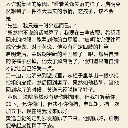
入诈骗集团的原因。”看着黄逸失落的样子，启明突
然想到了一件不大现实的事情，这孩子，该不会
是……
“先生，我只是一时兴起而已。”
“既然你不说的话就算了，我现在去拿皮鞭，希望我
回来的时候，能看到你的白屁股。”启明说完便往惩
戒室走去，对于黄逸，他没有固定四肢的打算。
启明走后，黄逸朝宇新的卧室望了一眼，然后自觉
的将裤子脱掉，他太了解启明了，他知道只有自觉
才能让自己好受一点。
另一边，启明来到惩戒室，从柜子里拿出一根小拇
指粗的皮鞭，然后回到客厅，果然如他私聊，当他
回到客厅的时候，黄逸已经脱掉了裤子。
“黄逸，法院虽然没有给你附加刑，但我打算给你，
30下，允许你叫，但决不许你挡，老规矩，挡一次
加五下，现在给我过来趴好。”
黄逸自觉的走到沙发前趴了下来，他刚趴好，启明
便举起皮鞭挥了下去。