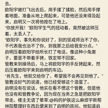
去。
欧阳宇被打飞出去后，用手揉了揉脸，然后用手撑
着地面，准备从地上爬起来，可是他还没来得及起
来，启明又一次将他按在了地上。
“你放开我！”欧阳宇生气的扭动着，竟然被这样压
着，太丢人了。
“欧阳宇，事先和你说好了，别的惩戒师治不了你，
不代表我也治不了你，到我那之后给我安分点。”
启明压着欧阳宇给所长打了电话，像这种小兔崽
子，要是不带着手铐，铁定带不回家。
管教来到操场后，马上将欧阳宇的手反铐起来，然
后压着欧阳宇来到启明的车边。
“肖先生，他就交给你了，希望我不会再见到他了。”
管教没好气的说道，他已经受够这个混蛋了。
启明没有在说话，他实在看不惯这个管教，但是他
也没有和管教争论，因为现在当务之急是把欧阳宇
带走。楼主无语了晕草:@妈的护肤这么麻烦宇新帮
林阳整理好东西后便来到了启明的房间，他知道启