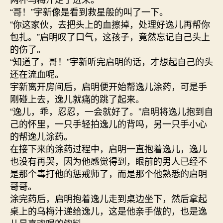
“哥！”宇新像是看到救星般的叫了一下。
“你这家伙，去把头上的血擦掉，处理好逸儿再帮你
包扎。”启明叹了口气，这孩子，竟然忘记自己头上
的伤了。
“知道了，哥！”宇新听完启明的话，才想起自己的头
还在流血呢。
宇新离开房间后，启明便开始帮逸儿涂药，可是手
刚碰上去，逸儿就痛的跳了起来。
“逸儿，乖，忍忍，一会就好了。”启明将逸儿抱到自
己的怀里，一只手轻拍逸儿的背吗，另一只手小心
的帮逸儿涂药。
在接下来的涂药过程中，启明一直抱着逸儿，逸儿
也没有再哭，因为他感觉得到，眼前的男人已经不
是那个毒打他的惩戒师了，而是那个他熟悉的启明
哥哥。
涂完药后，启明抱着逸儿走到桌边坐下，然后拿起
桌上的乌梅汁递给逸儿，这是他亲手做的，也是逸