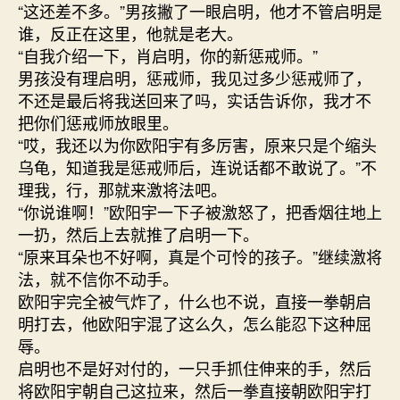
“这还差不多。”男孩撇了一眼启明，他才不管启明是
谁，反正在这里，他就是老大。
“自我介绍一下，肖启明，你的新惩戒师。”
男孩没有理启明，惩戒师，我见过多少惩戒师了，
不还是最后将我送回来了吗，实话告诉你，我才不
把你们惩戒师放眼里。
“哎，我还以为你欧阳宇有多厉害，原来只是个缩头
乌龟，知道我是惩戒师后，连说话都不敢说了。”不
理我，行，那就来激将法吧。
“你说谁啊！”欧阳宇一下子被激怒了，把香烟往地上
一扔，然后上去就推了启明一下。
“原来耳朵也不好啊，真是个可怜的孩子。”继续激将
法，就不信你不动手。
欧阳宇完全被气炸了，什么也不说，直接一拳朝启
明打去，他欧阳宇混了这么久，怎么能忍下这种屈
辱。
启明也不是好对付的，一只手抓住伸来的手，然后
将欧阳宇朝自己这拉来，然后一拳直接朝欧阳宇打