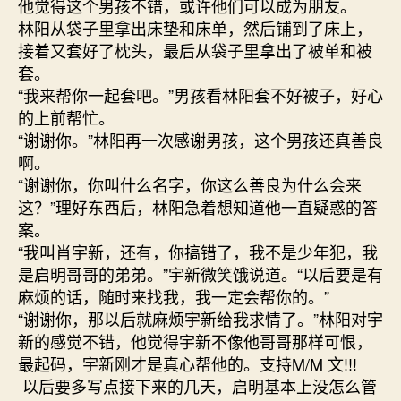
他觉得这个男孩不错，或许他们可以成为朋友。
林阳从袋子里拿出床垫和床单，然后铺到了床上，
接着又套好了枕头，最后从袋子里拿出了被单和被
套。
“我来帮你一起套吧。”男孩看林阳套不好被子，好心
的上前帮忙。
“谢谢你。”林阳再一次感谢男孩，这个男孩还真善良
啊。
“谢谢你，你叫什么名字，你这么善良为什么会来
这？”理好东西后，林阳急着想知道他一直疑惑的答
案。
“我叫肖宇新，还有，你搞错了，我不是少年犯，我
是启明哥哥的弟弟。”宇新微笑饿说道。“以后要是有
麻烦的话，随时来找我，我一定会帮你的。”
“谢谢你，那以后就麻烦宇新给我求情了。”林阳对宇
新的感觉不错，他觉得宇新不像他哥哥那样可恨，
最起码，宇新刚才是真心帮他的。支持M/M 文!!!
以后要多写点接下来的几天，启明基本上没怎么管