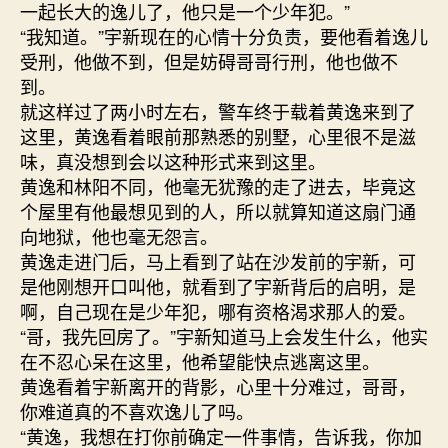
一起长大的逸儿了，他只是一个少年犯。”
“我知道。”宇新现在的心情十分负责，要他看着逸儿
受刑，他做不到，但是妨碍哥哥行刑，他也做不
到。
就这样过了两小时左右，警车终于载着黄逸来到了
这里，黄逸看着眼前那熟悉的别墅，心里很不是滋
味，真没想到会以这种形式来到这里。
黄逸和林阳不同，他毫无犹豫的走了进去，毕竟这
个屋里有他最想见到的人，所以就算知道这扇门通
向地狱，他也毫无怨言。
黄逸走进门后，马上看到了站在沙发前的宇新，可
是他刚想开口叫他，就看到了宇新背后的启明，是
啊，自己现在是少年犯，哪有资格渴求那人的爱。
“哥，我先回房了。”宇新知道马上会发生什么，他实
在不忍心呆在这里，他希望能快点逃离这里。
黄逸看着宇新离开的背影，心里十分难过，哥哥，
你难道真的不喜欢逸儿了吗。
“黄逸，我想在打你前确定一件事情，告诉我，你加