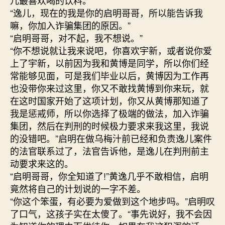
儿最喜欢喝的饮料。
“逸儿，现在的我是你的启明哥哥，所以能告诉我
嘛，你加入诈骗集团的原因。”
“启明哥哥，对不起，我不想说。”
“你不想说就让我来说吧，你喜欢宇新，或者说你爱
上了宇新，以前因为我和黄博是同学，所以你们经
常能够见面，可是我们毕业以后，黄博因为工作再
也没带你来过这里，你又不敢找黄博到你来玩，就
在这时国家开始了这项计划，你又从黄博那知道了
我是惩戒师，所以你选择了极端的做法，加入诈骗
集团，然后在判刑的时候极力要求来我这里，我说
的没错吧。”启明在做乌梅汁前已经和负责逸儿案件
的法官联系过了，法官告诉他，是逸儿在判刑前主
动要求来这的。
“启明哥哥，你全知道了!”黄逸几乎不敢相信，启明
竟然将自己的计划说的一字不差。
“你这个笨蛋，有必要为爱做到这个地步吗。”启明叹
了口气，这孩子实在太傻了。“事先说好，我不会因