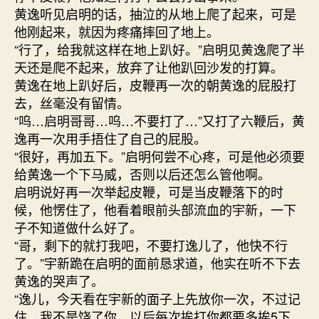
黄逸听见启明的话，抽泣的从地上爬了起来，可是
他刚起来，就因为疼痛摔回了地上。
“行了，给我就这样在地上趴好。”启明见黄逸爬了半
天还是爬不起来，放弃了让他趴回沙发的打算。
黄逸在地上趴好后，皮鞭再一次的朝黄逸的屁股打
去，丝毫没有留情。
“呜…启明哥哥…呜…不要打了…”又打了六鞭后，黄
逸再一次用手捂住了自己的屁股。
“很好，再加五下。”启明何尝不心疼，可是他必须要
给黄逸一个下马威，否则以后还怎么管他啊。
启明说好再一次举起皮鞭，可是当皮鞭落下的时
候，他愣住了，他看着眼前头部流血的宇新，一下
子不知道做什么好了。
“哥，剩下的就打我吧，不要打逸儿了，他快不行
了。”宇新跪在启明的面前恳求道，他实在听不下去
黄逸的哭声了。
“逸儿，今天看在宇新的面子上先放你一次，不过记
住，我不是饶了你，以后每次挨打你都要多挨5下，