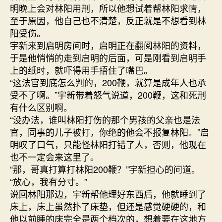
明晚上会对林阳用刑，所以他想试着帮林阳求情，
至于原因，他自己也不清楚，反正就是不想看到林
阳受伤。
宇新来到启明房间时，启明正在翻阅林阳的资料，
于是他悄悄的走到启明的后面，可是刚看到启明手
上的纸时，就吓得用手捂住了嘴巴。
“这法官到底怎么判的，200鞭，就算是成年人也承
受不了啊。”宇新带着怒气说道，200鞭，这和死刑
有什么区别啊。
“没办法，谁叫林阳打伤的那个男孩的父亲也是法
官，同事的儿子被打，你绝的他会不报复林阳。”启
明叹了口气，只能怪林阳打错了人，否则，他现在
也不一定会来这里了。
“那，哥真打算打林阳200鞭？”宇新担心的问道。
“放心，我有分寸。”
说回林阳那边，宇新帮他理好东西后，他就睡到了
床上，床上虽然扑了床垫，但还是感觉硬硬的，和
他以前睡的床完全是两个档次的，想着要在这地方