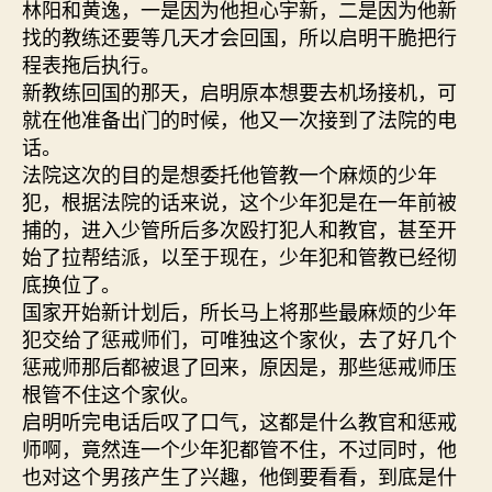
林阳和黄逸，一是因为他担心宇新，二是因为他新
找的教练还要等几天才会回国，所以启明干脆把行
程表拖后执行。
新教练回国的那天，启明原本想要去机场接机，可
就在他准备出门的时候，他又一次接到了法院的电
话。
法院这次的目的是想委托他管教一个麻烦的少年
犯，根据法院的话来说，这个少年犯是在一年前被
捕的，进入少管所后多次殴打犯人和教官，甚至开
始了拉帮结派，以至于现在，少年犯和管教已经彻
底换位了。
国家开始新计划后，所长马上将那些最麻烦的少年
犯交给了惩戒师们，可唯独这个家伙，去了好几个
惩戒师那后都被退了回来，原因是，那些惩戒师压
根管不住这个家伙。
启明听完电话后叹了口气，这都是什么教官和惩戒
师啊，竟然连一个少年犯都管不住，不过同时，他
也对这个男孩产生了兴趣，他倒要看看，到底是什