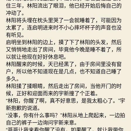
住三年，林阳流出了眼泪，他已经开始后悔自己的
冲动了。
林阳将头埋在枕头里哭了一会就睡着了，可能因为
太累了，连启明进来时不小心摔坏杯子的声音也没
有听见。
启明坐到林阳的边上，摸了下了林阳的头发，然后
又悄悄地走出了房间，毕竟他今晚是睡不着了，所
以就让他现在好好休息吧。
林阳醒来的时候，天已经黑了，由于房间里没有窗
户，所以他不知道现在是几点，也不知道自己睡了
多久。
林阳揉了揉眼睛，然后走出了房间，当他开门的时
候，正好和迎面而来的宇新撞了个正着。
“林阳，你醒了啊，真不好意思，是我太粗心了。”宇
新抱歉的说道。
“没事，你有什么事吗？”林阳从地上爬起来，一边拍
自己的裤子一边询问宇新来意。
“哥哥让我来看你醒了没有，如果醒了，就让我带你