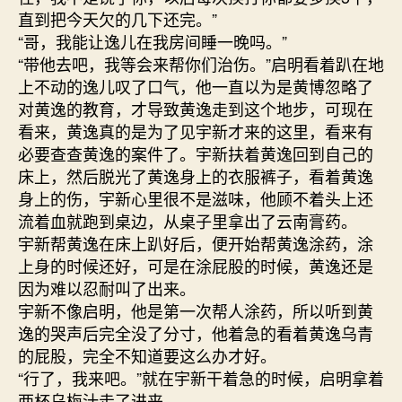
直到把今天欠的几下还完。”
“哥，我能让逸儿在我房间睡一晚吗。”
“带他去吧，我等会来帮你们治伤。”启明看着趴在地
上不动的逸儿叹了口气，他一直以为是黄博忽略了
对黄逸的教育，才导致黄逸走到这个地步，可现在
看来，黄逸真的是为了见宇新才来的这里，看来有
必要查查黄逸的案件了。宇新扶着黄逸回到自己的
床上，然后脱光了黄逸身上的衣服裤子，看着黄逸
身上的伤，宇新心里很不是滋味，他顾不着头上还
流着血就跑到桌边，从桌子里拿出了云南膏药。
宇新帮黄逸在床上趴好后，便开始帮黄逸涂药，涂
上身的时候还好，可是在涂屁股的时候，黄逸还是
因为难以忍耐叫了出来。
宇新不像启明，他是第一次帮人涂药，所以听到黄
逸的哭声后完全没了分寸，他着急的看着黄逸乌青
的屁股，完全不知道要这么办才好。
“行了，我来吧。”就在宇新干着急的时候，启明拿着
两杯乌梅汁走了进来。