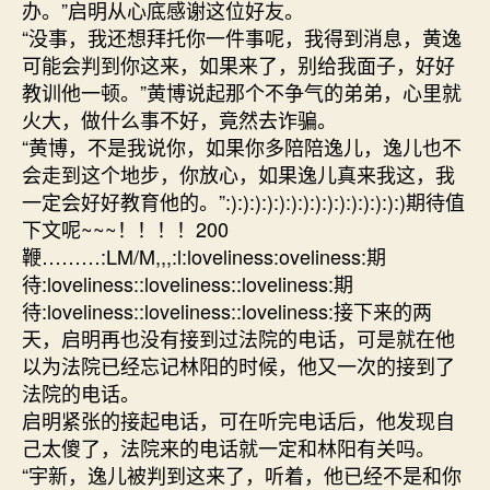
办。”启明从心底感谢这位好友。
“没事，我还想拜托你一件事呢，我得到消息，黄逸
可能会判到你这来，如果来了，别给我面子，好好
教训他一顿。”黄博说起那个不争气的弟弟，心里就
火大，做什么事不好，竟然去诈骗。
“黄博，不是我说你，如果你多陪陪逸儿，逸儿也不
会走到这个地步，你放心，如果逸儿真来我这，我
一定会好好教育他的。”:):):):):):):):):):):):):):):)期待值
下文呢~~~！！！！200
鞭………:LM/M,,,:l:loveliness:oveliness:期
待:loveliness::loveliness::loveliness:期
待:loveliness::loveliness::loveliness:接下来的两
天，启明再也没有接到过法院的电话，可是就在他
以为法院已经忘记林阳的时候，他又一次的接到了
法院的电话。
启明紧张的接起电话，可在听完电话后，他发现自
己太傻了，法院来的电话就一定和林阳有关吗。
“宇新，逸儿被判到这来了，听着，他已经不是和你