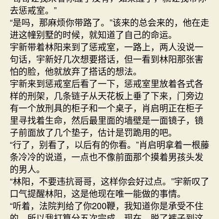
去惩戒室。”
“是吗，那麻烦你带路了。”该来的总会来的，他在走
进这幢别墅的时候，就知道了自己的命运。
宇新带着林阳来到了惩戒室，一路上，两人没说一
句话，宇新好几次想要搭话，但一看到林阳那张害
怕的脸，他就放弃了搭话的想法。
宇新来到惩戒室后看了一下，惩戒室里放着各式各
样的刑架，几条链子从天花板上垂了下来，门旁边
有一个放刑具的柜子和一个桌子，肖启明正在柜子
里寻找着生命，然后最里面的墙壁是一面镜子，镜
子前面放了几个垫子，估计是罚跪用的吧。
“行了，别看了，以后有的你看。”肖启明拿着一根藤
条冷冷的说道，一点也不像前面那个摸着男孩头发
的男人。
“林阳，不要违抗哥哥，这样你会好过点。”宇新叹了
口气提醒林阳，这是他现在唯一能做的事情。
“听着，法院判给了你200鞭，我知道你是承受不住
的，所以我打算分五次完成，现在，脱了裤子到这