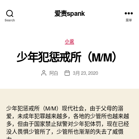
爱责spank
Search
菜单
分
小说
类
少年犯惩戒所（M/M）
阿白
3月 23, 2020
文
发
章
布
作
日
者
期
少年犯惩戒所（M/M）现代社会，由于父母的溺
爱，未成年犯罪越来越多，各地的少管所也越来越
多，但由于国家禁止狱警对少年犯体罚，现在已经
没人畏惧少管所了，少管所也渐渐的失去了威慑
力。