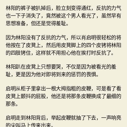
林阳的裤子被扒掉后，脸立刻变得通红，反抗的力气
也一下子消失了，竟然被这个男人看光了，虽然早有
思想准备，但还是觉得羞耻。
因为林阳没有了反抗的力气，所以肖启明很轻松的将
他按在了皮凳上，然后用皮凳脚上的四个皮铐将林阳
的四肢铐住，这样就不用担心他在挨打时反抗了。
林阳趴在皮凳上只想要哭，不仅是因为被看光的羞
耻，更是因为他对即将到来的惩罚的畏惧。
启明从柜子里拿出一根大拇指粗的皮鞭，可是看了看
皮凳上颤抖的屁股，他还是将那条皮鞭换成了最细的
那条。
启明走到林阳背后，举起皮鞭就抽了下去，一声响亮
的尖叫马上传来出来。