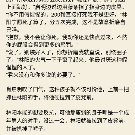
上面趴好。”启明边说边用藤条指了指身边的皮凳。
“你不用假惺惺的，200鞭直接打死我不是更好。”林
阳宁愿死了算了，分五次完成，这不是故意折磨自
己吗。
“抱歉，我不会让你死，我劝你还是快点过来，不然
你的屁股会得到更多的惩罚。”
“说了，别装好人了，你想折磨我就直说，别绕圈子
了。”林阳的火气一下子窜了起来，他最讨厌这种假
惺惺的人了。
“看来没有和你多说的必要了。”
肖启明叹了口气，这种孩子就不该可怜他，上前一把
抓住林阳的手，将他硬拉到了皮凳前。
林阳本能的想要反抗，可他那瘦弱的身子哪是一个成
年男人的对手，没过一会，林阳就被拉到了皮凳前，
并被扒掉了裤子。