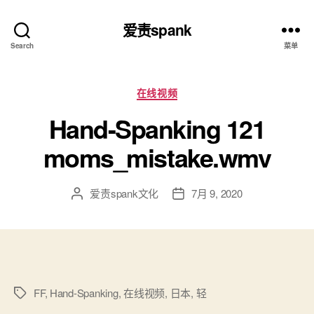
爱责spank
Search
菜单
分
在线视频
类
Hand-Spanking 121
moms_mistake.wmv
爱责spank文化
7月 9, 2020
文
发
章
布
作
日
者
期
FF
,
Hand-Spanking
,
在线视频
,
日本
,
轻
标
签