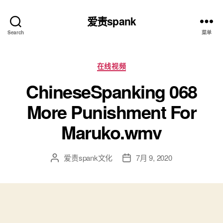
爱责spank
Search
菜单
分
在线视频
类
ChineseSpanking 068
More Punishment For
Maruko.wmv
爱责spank文化
7月 9, 2020
文
发
章
布
作
日
者
期