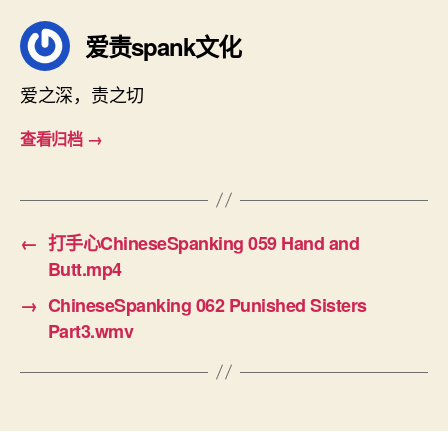
爱责spank文化
爱之深，责之切
查看归档
→
←
打手心ChineseSpanking 059 Hand and
Butt.mp4
→
ChineseSpanking 062 Punished Sisters
Part3.wmv