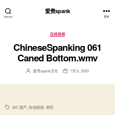
爱责spank
Search
菜单
分
在线视频
类
ChineseSpanking 061
Caned Bottom.wmv
爱责spank文化
7月 5, 2020
文
发
章
布
作
日
者
期
MF
,
国产
,
在线视频
,
茉莉
标
签