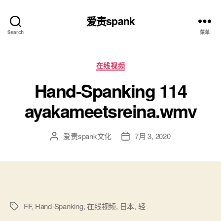
爱责spank
Search
菜单
分
在线视频
类
Hand-Spanking 114
ayakameetsreina.wmv
爱责spank文化
7月 3, 2020
文
发
章
布
作
日
者
期
FF
,
Hand-Spanking
,
在线视频
,
日本
,
轻
标
签