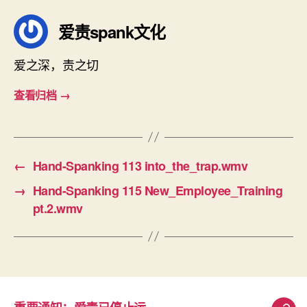
爱责spank文化
爱之深，责之切
查看归档
→
←
Hand-Spanking 113 into_the_trap.wmv
→
Hand-Spanking 115 New_Employee_Training
pt.2.wmv