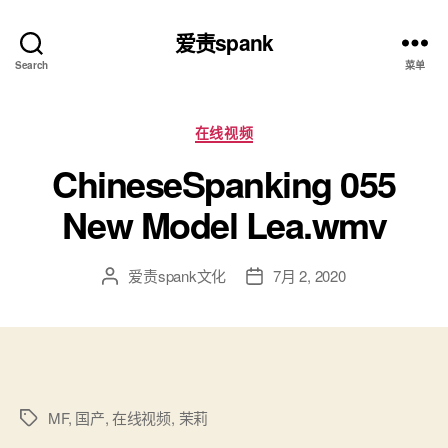
爱责spank
Search
菜单
分
在线视频
类
ChineseSpanking 055
New Model Lea.wmv
爱责spank文化
7月 2, 2020
文
发
章
布
作
日
者
期
MF
,
国产
,
在线视频
,
茉莉
标
签