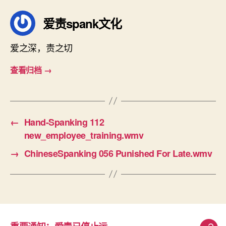
爱责spank文化
爱之深，责之切
查看归档
→
←
Hand-Spanking 112
new_employee_training.wmv
→
ChineseSpanking 056 Punished For Late.wmv