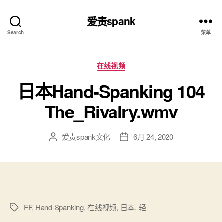
爱责spank
Search
菜单
分
在线视频
类
日本Hand-Spanking 104
The_Rivalry.wmv
爱责spank文化
6月 24, 2020
文
发
章
布
作
日
者
期
FF
,
Hand-Spanking
,
在线视频
,
日本
,
轻
标
签