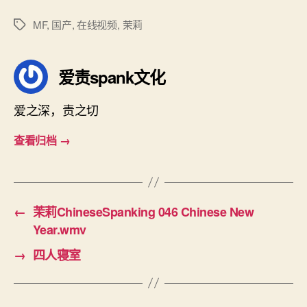
MF
,
国产
,
在线视频
,
茉莉
标
签
爱责spank文化
爱之深，责之切
查看归档
→
←
茉莉ChineseSpanking 046 Chinese New
Year.wmv
→
四人寝室