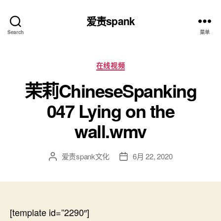
爱责spank
Search
菜单
分
在线视频
类
茉莉ChineseSpanking
047 Lying on the
wall.wmv
爱责spank文化
6月 22, 2020
文
发
章
布
作
日
者
期
[template id=”2290″]