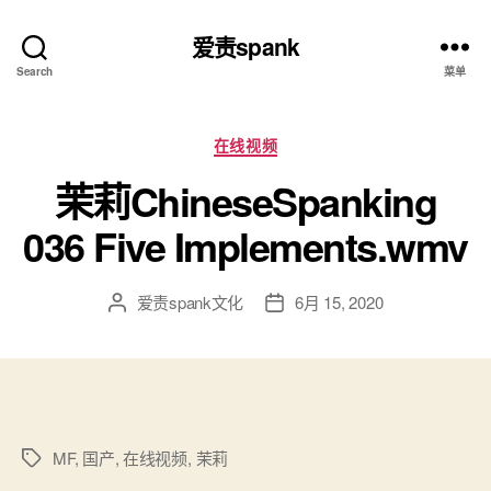
爱责spank
Search
菜单
分
在线视频
类
茉莉ChineseSpanking
036 Five Implements.wmv
爱责spank文化
6月 15, 2020
文
发
章
布
作
日
者
期
MF
,
国产
,
在线视频
,
茉莉
标
签