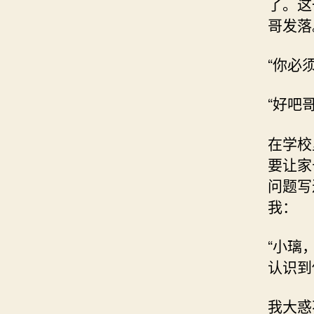
了。这
哥发落
“你必
“好吧
在学校
要让家
问题写
我：
“小璃
认识到
我大惑