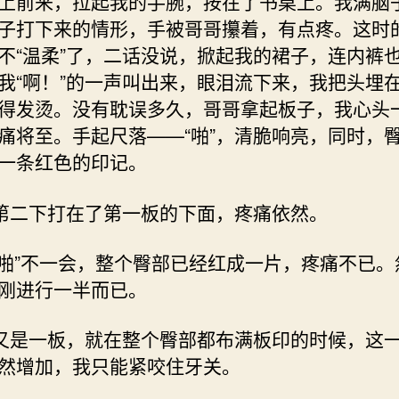
上前来，拉起我的手腕，按在了书桌上。我满脑
子打下来的情形，手被哥哥攥着，有点疼。这时
不“温柔”了，二话没说，掀起我的裙子，连内裤
我“啊！”的一声叫出来，眼泪流下来，我把头埋
得发烫。没有耽误多久，哥哥拿起板子，我心头
痛将至。手起尺落——“啪”，清脆响亮，同时，
一条红色的印记。
”第二下打在了第一板的下面，疼痛依然。
啪 啪”不一会，整个臀部已经红成一片，疼痛不已
刚进行一半而已。
”又是一板，就在整个臀部都布满板印的时候，这
然增加，我只能紧咬住牙关。