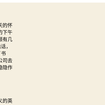
天的怀
的下午
颇有几
电话，
了书
公司去
隐隐作
义的英