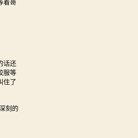
等着哥
的话还
校服等
叫住了
深刻的