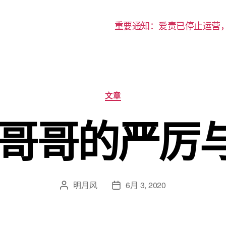
重要通知：爱责已停止运营
分
文章
类
 哥哥的严厉
明月风
6月 3, 2020
文
发
章
布
作
日
者
期