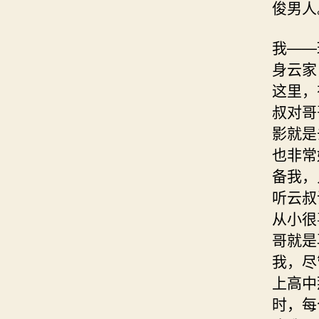
俊男人
我——
身云家
这里，
叔对哥
影就是
也非常
备我，
听云叔
从小很
哥就是
我，尽
上高中
时，每