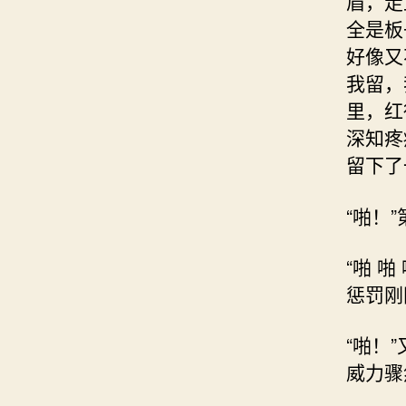
眉，走
全是板
好像又
我留，
里，红
深知疼
留下了
“啪！
“啪 
惩罚刚
“啪！
威力骤