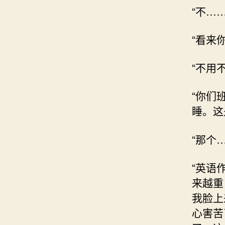
“不…
“看来
“不用
“你们
睡。这
“那个
“英语
来越重
我脸上
心害苦