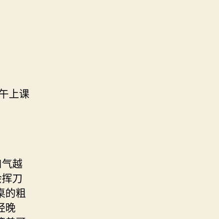
午上课
口气越
会挥刀
桌的粗
经晚