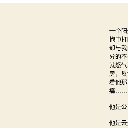
一个阳
抱中打
却与我
分的不
就怒气
房，反
看他那
痛……
他是公
他是云