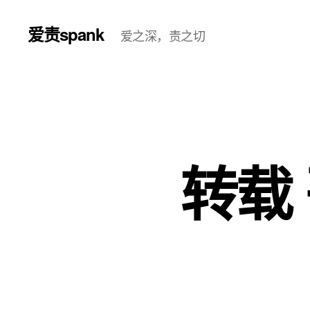
爱责spank
爱之深，责之切
转载