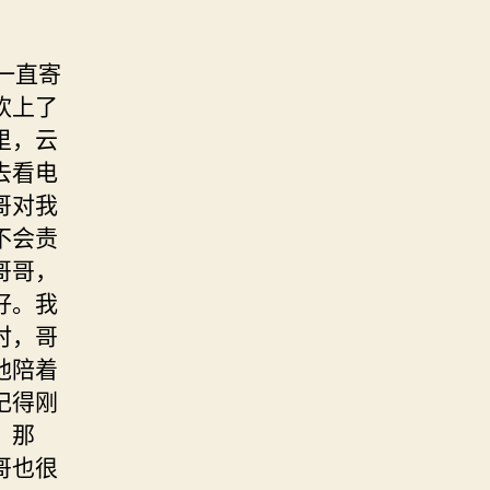
一直寄
欢上了
里，云
去看电
哥对我
不会责
哥哥，
好。我
时，哥
他陪着
记得刚
，那
哥也很