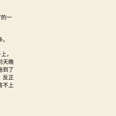
”的一
多。
子上，
前天晚
拖到了
，反正
答不上