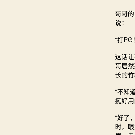
哥哥的
说：
“打P
这话让
哥居然
长的竹
“不知
挺好用
“好了
时，眼