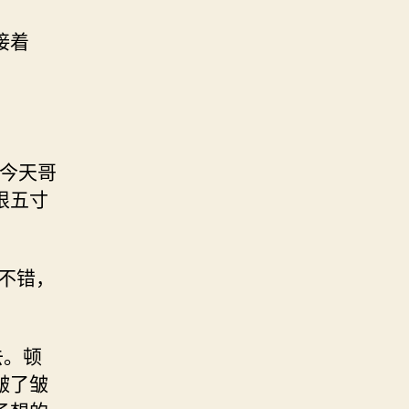
接着
，今天哥
根五寸
不错，
去。顿
皱了皱