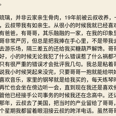
。
琉璃，并非云家亲生骨肉，19年前被云叔收养，
，云叔带我有如亲生。从很小的时候我就已经喜
有爸爸，有哥哥，其乐融融的一家，在我的印象
哥非常严厉，但总是把我捧在手心里，不是带我
去游乐场，隔三差五的还给我买糖葫芦解馋。哥
好，小的时候无论我犯了什么错误惹了什么祸都
只有很严重的错误才会批评我几句。我总是粘着
说我小时候哭起来没完，只要哥哥一抱就能给哄
喜欢音乐，家里的钢琴就是给我买的，每天练琴
再忙也会坐在傍边听一会，直到现在我还是喜欢
管他已经接手公司事务的时候我还在念高中。还
那年，云叔去了美国，把当时的产业留给了哥哥
个星期我都留着眼泪接云叔的跨洋电话。虽然哥