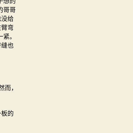
子想的
的哥哥
也没给
在臂弯
一紧。
臀缝也
。然而，
一板的