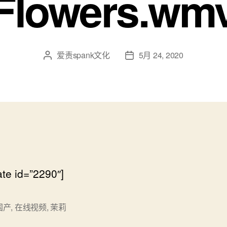
Flowers.wm
爱责spank文化
5月 24, 2020
文
发
章
布
作
日
者
期
ate id=”2290″]
国产
,
在线视频
,
茉莉