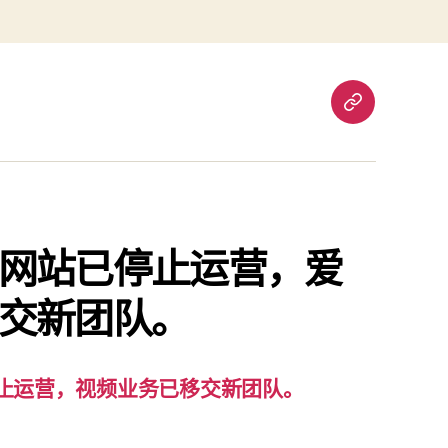
重
要
通
知：
爱
责
网站已停止运营，爱
已
交新团队。
停
止
运
营，
止运营，视频业务已移交新团队。
视
频