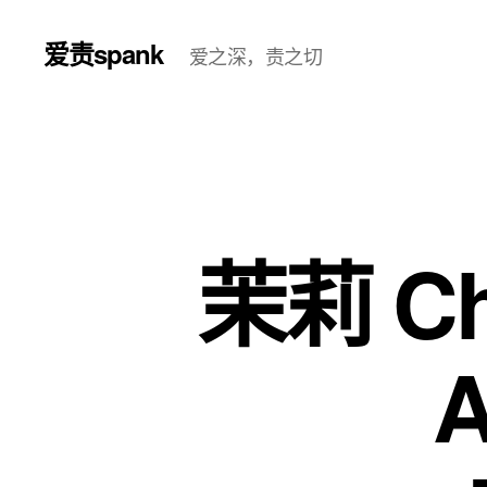
爱责spank
爱之深，责之切
茉莉 Ch
A