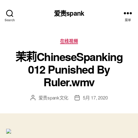
爱责spank
Search
菜单
分
在线视频
类
茉莉ChineseSpanking
012 Punished By
Ruler.wmv
爱责spank文化
5月 17, 2020
文
发
章
布
作
日
者
期