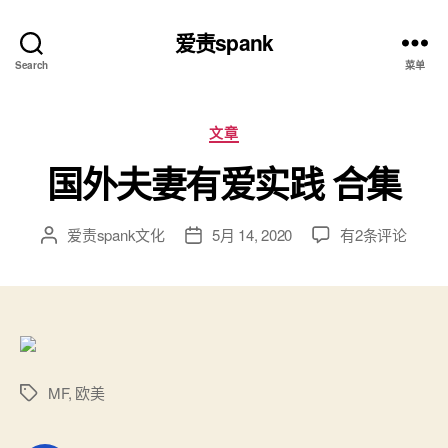
爱责spank
Search
菜单
分
文章
类
国外夫妻有爱实践 合集
国
爱责spank文化
5月 14, 2020
有2条评论
文
发
外
章
布
夫
作
日
妻
者
期
有
爱
实
践
MF
,
欧美
标
合
签
集