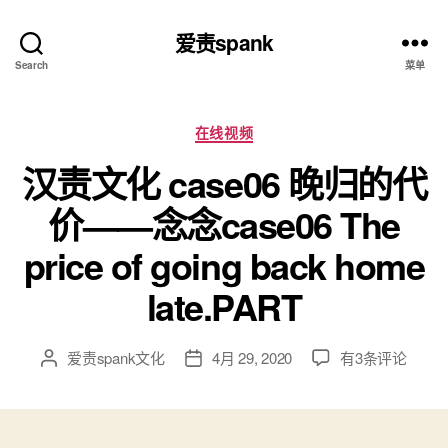
爱责spank
Search
菜单
分
在线视频
类
汉责文化 case06 晚归的代
价——念念case06 The
price of going back home
late.PART
汉
爱责spank文化
4月 29, 2020
有3条评论
文
发
责
章
布
文
作
日
化
者
期
case06