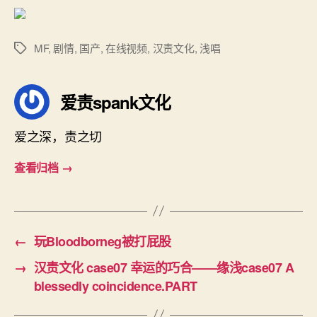
晚
归
的
MF
,
剧情
,
国产
,
在线视频
,
汉责文化
,
浅唱
标
代
签
价
——
爱责spank文化
念
念
爱之深，责之切
case06
The
查看归档
→
price
of
going
back
home
←
玩Bloodborneg被打屁股
late.PART
→
汉责文化 case07 幸运的巧合——缘浅case07 A
blessedly coincidence.PART