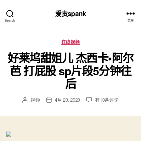
爱责spank
Search
菜单
分
在线视频
类
好莱坞甜姐儿 杰西卡•阿尔
芭 打屁股 sp片段5分钟往
后
好
视频
4月 20, 2020
有10条评论
文
发
莱
章
布
坞
作
日
甜
者
期
姐
儿
杰