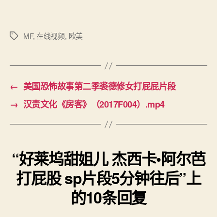
西
卡
•
MF
,
在线视频
,
欧美
标
阿
签
尔
芭
打
屁
←
美国恐怖故事第二季裘德修女打屁屁片段
股
→
汉责文化《房客》（2017F004）.mp4
sp
片
段
5
分
“好莱坞甜姐儿 杰西卡•阿尔芭
钟
往
打屁股 sp片段5分钟往后”上
后
的10条回复