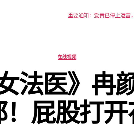
重要通知：爱责已停止运营
分
在线视频
类
女法医》冉
邢！屁股打开