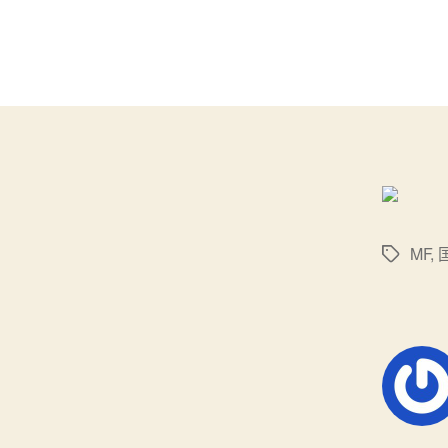
MF
,
标
签