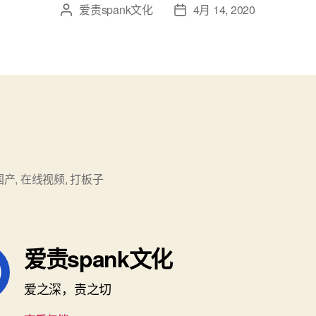
爱责spank文化
4月 14, 2020
文
发
章
布
作
日
者
期
国产
,
在线视频
,
打板子
爱责spank文化
爱之深，责之切