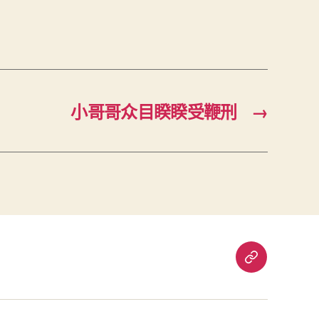
小哥哥众目睽睽受鞭刑
→
重
要
通