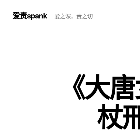
爱责spank
爱之深，责之切
《大唐
杖