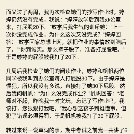
而又过了两周，我再次检查她们的抄写作业时，婷
婷仍然没有完成，我说：“婷婷放学后到我办公室
来，打屁股20下。”放学后我生气的训斥她：“上一
次你没完成作业，为什么这次又没完成？”婷婷回
答：“放学回家总想上网，就把作业的事情放到脑后
了。”“你到诚实。那么裤子脱了，准备打屁股吧。”
于是婷婷的屁股被我打了20下。
几周后我检查了她们的阅读作业，婷婷和帆帆两位
同学被我叫到办公室每人打屁股30下。由于婷婷是
惯犯，所以我没有多说，直接打了她30下屁股。然
后我问帆帆：“为什么没完成作业？”帆帆回答：“老
师对不起，昨晚我一时贪玩，忘记了写作业吗，我
该打，您狠狠打我吧。”我心想这孩子到挺懂事，但
犯了错误必须得罚，于是帆帆被我打了30下屁股。
转过来说一说单词的事，期中考试之前我一共讲了6