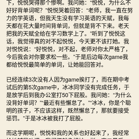
下，悦悦哭得那个惨啊。我问她：“悦悦，为什么不
好好背单词呢？”悦悦哭着回答：“老师，我一直在努
力的学英语，但我天生没有学习英语的天赋，我每
天都在花大量时间背单词，但就是背不下来。老天
把我的天赋全给在学习数学上了。”听到了悦悦这
话，我觉得真的对不起悦悦，今天更不该打她。我
对悦悦说：“好悦悦，对不起，老师对你太严格了，
今后我会对你要求松一些。”于是后边每次game我
都给悦悦最简单的单词，让她能回答对。
已经连续3次没有人因为game挨打了，而在期中考
试后的第5次game中，冰冰同学没有完成任务，于
是放学后到我办公室打50下屁股。我问她：“为什么
没背好单词？”“最近有些懈怠了。”“冰冰，你是个聪
明的孩子，不应该这样，既然懈怠了，那就要接受
惩罚。”于是冰冰被我打了屁股。
而这学期呢，悦悦和我的关系也好起来了，我经常