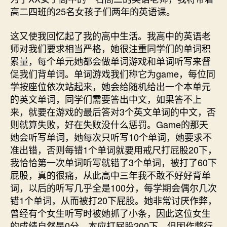
高二四班的25名女孩子们两年的英语课。
这又使我回忆起了我的高中生活。我高中的英语老
师对我们要求相当严格，她很注重同学们的单词积
累量，每个单元她都会做单词游戏和单词听写来督
促我们背单词。单词游戏我们称它为game，每位同
学按座位依次站起来，她会给随机给出一个本单元
的英文单词，同学们需要答出中文，如果答不上
来，就要在游戏的最后答对3个英文单词的中文，否
则就算失败，好在失败没什么惩罚。Game的那天
她会听写单词，她每次只听写10个单词，她要求不
准出错，否则每错1个单词就要用戒尺打屁股20下，
我恰恰第一次单词听写就错了3个单词，被打了60下
屁股，真的很痛，从此高中三年我不敢不好好背单
词，以后的听写几乎全是100分，每学期会偶尔几次
错1个单词，从而被打20下屁股。她非常讨厌作弊，
曾经有个女生听写时被她抓了小条，因此这位女生
的成绩自然是0分，本应打屁股200下，但因作弊行