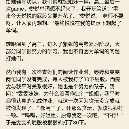
给她辅导功课，我们俩就像姐妹一样。高二最后一
次game，悦悦单词想不起来了，我开玩笑道：“看
来今天悦悦的屁股又要开花了。”悦悦说：“老师不要
呀，让人家再想想。”最终悦悦在我的提示下想起了
单词。
转眼间到了高三，进入了紧张的高考复习阶段，大
部分同学很努力的学习，我也不再因为单词的问题
打她们。
然而我有一次检查她们的阅读作业时，婷婷和雯雯
两位同学没有完成，每人被我打了30下屁股。而雯
雯与我平时关系很好，她也是个努力的孩子，我
问：“雯雯妹妹，为什么没写作业？”“姐姐，我平时
都很认真的完成作业，就这一次因为贪玩没完成就
被你发现了。”“都高三了，还那么贪玩，就该狠狠打
一顿。”“呜呜，好姐姐，原谅我这一次吧。”“不行！”
于是雯雯的屁股被狠狠的打了30下。