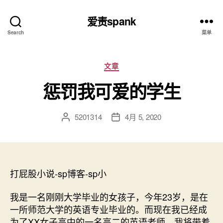
爱责spank
Search
菜单
分
文章
类
惩罚我可爱的学生
5201314
4月 5, 2020
文
发
章
布
作
日
者
期
打屁股小说-sp博客-sp小
我是一名刚刚大学毕业的女孩子，今年23岁，是在
一所师范大学的英语专业毕业的。而现在我已经成
为了XX女子高中的一名高二的英语老师，我将带着