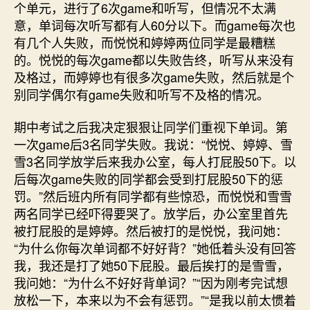
个单元，进行了6次game和听写，但情况不太满
意，单词每次听写都有人60分以下。而game每次也
有几个人失败，而悦悦和婷婷两位同学是最糟糕
的。悦悦的每次game都以失败告终，听写从来没有
及格过，而婷婷也有很多次game失败，然后就是个
别同学偶尔有game失败和听写不及格的情况。
期中考试之后我决定狠狠让同学们重视下单词。第
一次game后3名同学失败。我说：“悦悦、婷婷、雪
雪3名同学放学后来我办公室，每人打屁股50下。以
后每次game失败的同学都会受到打屁股50下的惩
罚。”然后班内所有同学都有些惊恐，而悦悦和雪雪
两名同学已经吓得要哭了。放学后，办公室里首先
被打屁股的是婷婷。然后被打的是悦悦，我问她：
“为什么你每次单词都不好好背？”她低着头没有回答
我，我还是打了她50下屁股。最后挨打的是雪雪，
我问她：“为什么不好好背单词？”“因为刚考完试想
放松一下，本来以为不会有惩罚。”“是我以前太惯着