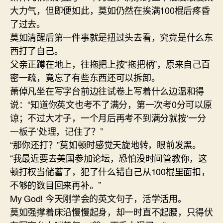
大力气，但即便如此，莫如仍然在挨满100棍后疼昏
了过去。
莫如清醒后第一件事就是扭过头去看，究竟是什么东
西打了自己。
父亲正蹲在地上，往拖把上按“拖把柄”，原来自己百
密一疏，竟忘了有些东西还可以拆卸。
萧倬凡坐在写字台前边往试卷上写着什么边温和得
说：“知道你英文也考不了满分，第一次考0分可以原
谅；不过大才子，一个月后再考不到满分就按‘一分
一板子’处理，记住了？”
“那你还打？”莫如顿时感觉天旋地转，眼前发黑。
“我最近要去美国参加论坛，恐怕没时间管教你，这
顿打权当储蓄了，犯了什么错自己从100棍里面扣，
不够的数目回来再补。”
My God! 今天刚学会的英文句子，活学活用。
莫如强撑着床沿慢慢起身，却一时直不起腰，只得伏