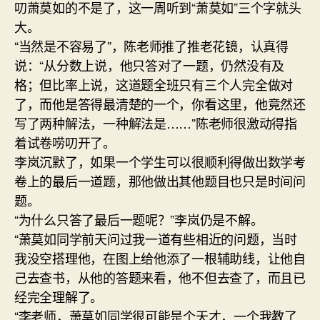
叨萧莫如的不是了，这一周听到“萧莫如”三个字就头
大。
“当然是不容易了”，陈老师推了推老花镜，认真得
说：“从分数上说，他只答对了一题，仍然没有及
格；但比率上说，这道题全班只有三个人完全做对
了，而他是答得最清楚的一个，你看这里，他竟然还
写了两种解法，一种解法是……”陈老师很激动得指
着试卷唠叨开了。
李岚沉默了，如果一个学生可以很顺利得做出数学考
卷上的最后一道题，那他做出其他题目也只是时间问
题。
“为什么只答了最后一题呢？”李岚仍是不解。
“萧莫如同学前天问过我一道有些相近的问题，当时
我没空搭理他，在图上给他添了一根辅助线，让他自
己去查书，从他的答题来看，他不但去查了，而且已
经完全理解了。
“李老师，萧莫如同学很可能是个天才，一个我教了