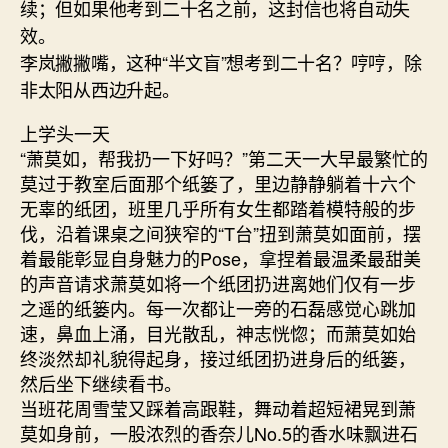
续；但如果他考到二十名之前，这封信也将自动失
效。
李岚撇撇嘴，这种“半文盲”想考到二十名？哼哼，除
非太阳从西边升起。
上学头一天
“萧莫如，帮我扔一下好吗？”第二天一大早最繁忙的
莫过于教室后面那个纸篓了，里边静静躺着十六个
无辜的纸团，班里几乎所有女生都踏着模特般的步
伐，沿着课桌之间狭窄的“T台”扭到萧莫如面前，摆
着最能彰显自身魅力的Pose，拿捏着最温柔最甜美
的声音请求萧莫如将一个纸团扔进离她们仅有一步
之遥的纸篓内。每一次都让一旁的石磊感觉心跳加
速，鼻血上涌，目光散乱，神志恍惚；而萧莫如始
终淡然却礼貌得起身，接过纸团扔进身后的纸篓，
然后坐下继续看书。
当班花周雪莹又踩着高跟鞋，舞动着超短裙晃到萧
莫如身前，一股浓烈的香奈儿No.5的香水味飘进石