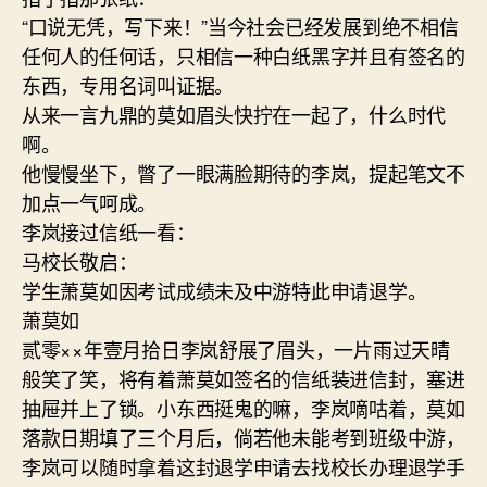
“口说无凭，写下来！”当今社会已经发展到绝不相信
任何人的任何话，只相信一种白纸黑字并且有签名的
东西，专用名词叫证据。
从来一言九鼎的莫如眉头快拧在一起了，什么时代
啊。
他慢慢坐下，瞥了一眼满脸期待的李岚，提起笔文不
加点一气呵成。
李岚接过信纸一看：
马校长敬启：
学生萧莫如因考试成绩未及中游特此申请退学。
萧莫如
贰零××年壹月拾日李岚舒展了眉头，一片雨过天晴
般笑了笑，将有着萧莫如签名的信纸装进信封，塞进
抽屉并上了锁。小东西挺鬼的嘛，李岚嘀咕着，莫如
落款日期填了三个月后，倘若他未能考到班级中游，
李岚可以随时拿着这封退学申请去找校长办理退学手