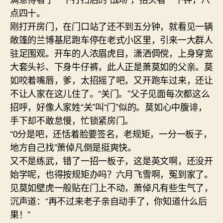
点四十。
刚打开房门，在门口站了还不到五分钟，就看见一辆
敞篷的兰博基尼跑车停在老式小区里，引来一大群人
驻足围观。开车的人浓眉虎目，潇洒倜傥，上身穿宽
大套头衫、下身牛仔裤，此人正是萧莫如的父亲。莫
如咬着嘴唇，爹，太招摇了吧，又开跑车过来，还让
不让人家在这儿住了。“关门。”父子见面每次都这么
招呼，好像人家姓“关”叫“门”似的。莫如心中腹诽，
手下却不敢怠慢，忙锁紧房门。
“0分是吧，还恬着脸要签名，老规矩，一分一板子，
地方自己找”萧倬凡倒是挺爽快。
又不是练武，错了一招一板子，这是英文啊，还没开
始学呢，也得按规矩办吗？六月飞雪啊，冤到家了。
见莫如壁虎一般贴在门上不动，萧倬凡有些生气了，
沉声道：“再不过来老子亲自动手了，你知道什么后
果！”