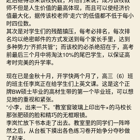
师不但是人生价值的最高体现，而且可以使经济价
值最大化，据传该校老师“走穴”的低值都不低于每小
时四位数。
其次是对学生们的残酷镇压，每考必排名，每次排
名均以绝密邮件的方式发送到每个家长手里，达到
多种势力“齐抓共管”；而该校的必杀绝招在于，高考
前最后三个月中将淘汰10%的尾巴学生，以保证高
考时完美的升学率。
现在已是金秋十月，开学快两个月了，高三（6）班
的班主任李岚正在给学生们上英文课。这是这个正
牌BW硕士毕业的高材生带的第一个毕业班，可以想
见她的重视和紧张。
“小李，出来一下。”教室窗玻璃上印出牛×的马校长
那张肥硕的脸和精巧的无框眼镜。
李岚忙放下书本走了出去。教室里的同学们一阵哗
然之后，从台板下摸出各色练习卷开始争分夺秒做
了起来。