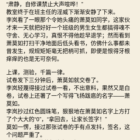
“肃静，自修课禁止大声喧哗！”
教室终于在班主任的淫威下渐渐安静了下来。
李岚看了一眼那个令她头痛的萧莫如同学，这家伙
才来一天就把好好一个班级的男生女生都搞得魂不
守舍、无心学习，真恨不得他趁早退学；然而看到
萧莫如打扫干净地面后低头看书，仿佛什么事都未
曾发生，规规矩矩毫无把柄可抓，即便是恨得牙根
痒痒的也是无可奈何。
上课，测验，千篇一律。
试卷发下三分钟后，萧莫如就交卷了。
李岚轻蔑得接过试卷一看，不出意料，果然又是白
卷，试卷上还署了一个写得飞扬跋扈的名字——萧
莫如。
李岚抄过红色圆珠笔，狠狠地在萧莫如名字上方打
了个大大的“0”，“拿回去，让家长签字！”
莫如一愣，接过那张试卷的手有点发抖，签名，这
个问题严重了。