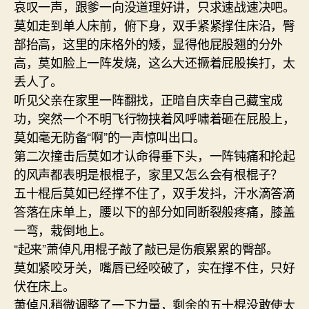
哀叹一声，跟爹一向没道理好讲，只求速战速决吧。
莫如走到单人床前，俯下身，双手紧紧撑住床沿，臀
部抬高，这里的床格外的矮，显得他屁股翘的分外
高，莫如脸上一阵发烧，这么大还撅着屁股挨打，太
丢人了。
听见父亲在家里一阵翻找，正暗自庆幸自己藏宝成
功，突然一个不明飞行物挟着风呼啸着砸在屁股上，
莫如毫无防备“啊”的一声惊叫出口。
第二次撞击后莫如才认命得垂下头，一阵钝痛和抡起
的风声都表明是根棍子，家里又怎么会有根棍子？
五十棍后莫如已经撑不住了，双手发抖，汗水滴答滴
答落在床单上，腰以下的部分如同断裂般疼痛，膝盖
一弯，栽倒地上。
“起来”萧倬凡用棍子敲了敲已是伤痕累累的臀部。
莫如紧咬牙关，嘴唇已经咬破了，实在撑不住，只好
伏在床上。
萧倬凡稍微调整了一下力量，剩余的五十棍没敢使太