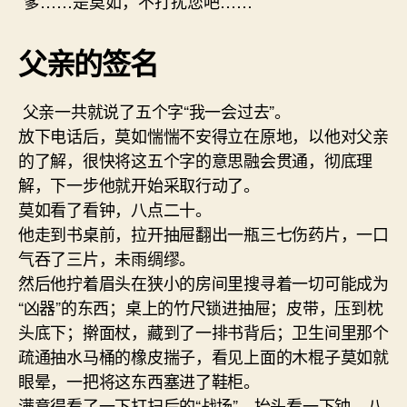
“爹……是莫如，不打扰您吧……”
父亲的签名
父亲一共就说了五个字“我一会过去”。
放下电话后，莫如惴惴不安得立在原地，以他对父亲
的了解，很快将这五个字的意思融会贯通，彻底理
解，下一步他就开始采取行动了。
莫如看了看钟，八点二十。
他走到书桌前，拉开抽屉翻出一瓶三七伤药片，一口
气吞了三片，未雨绸缪。
然后他拧着眉头在狭小的房间里搜寻着一切可能成为
“凶器”的东西；桌上的竹尺锁进抽屉；皮带，压到枕
头底下；擀面杖，藏到了一排书背后；卫生间里那个
疏通抽水马桶的橡皮揣子，看见上面的木棍子莫如就
眼晕，一把将这东西塞进了鞋柜。
满意得看了一下打扫后的“战场”，抬头看一下钟，八