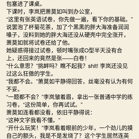
包塞进了课桌。
下课时，李岚把萧莫如叫到办公室，
“这里有张英语试卷，你先做一遍，看下你的基础。”
说罢泡了杯菊花茶，加了个黑黑的胖大海准备润润
嗓子，没料到她的胖大海还没从硬壳中完全涨开，
萧莫如就将试卷还给了他。
她疑惑得接过试卷，顿时嘴张成O型半天没有合
上，还回来的竟然是张——白卷！
“什么意思？”挑衅吗？瞧不起我？shit! 李岚还没见
过这么狂傲的学生。
“我都不会。”萧莫如平静得回答，丝毫没有认为有何
不妥。
“一题都不会？”李岚皱着眉，拿出一张普通中学的练
习卷，“这份简单，你再试试。”
萧莫如连看都没看，依旧平静得说：
“这种文字我看不懂。”
“开什么玩笑！”李岚看着眼前的少年，一个劲儿的摸
自己的额头，我是不是发烧了？这个学生居然连英