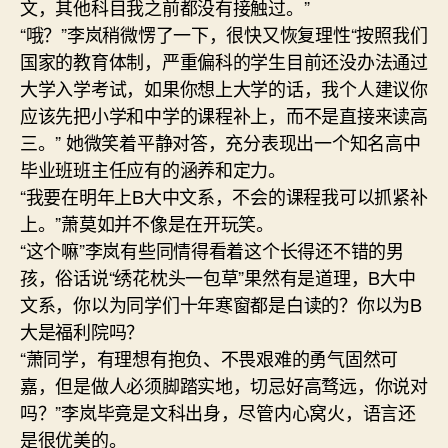
文，其他科目我之前都没有接触过。”
“哦？”李岚稍微愣了一下，很快又恢复理性“按照我们
国家的教育体制，严重偏科的学生目前还没办法通过
大学入学考试，如果你想上大学的话，我个人建议你
应该先把小学和中学的课程补上，而不是直接来读高
三。” 她微笑着平静对答，充分表现出一个知名高中
毕业班班主任应有的涵养和定力。
“我要在明年上B大中文系，不会的课程我可以抓紧补
上。”萧莫如并不像是在开玩笑。
“这个嘛”李岚有些同情得看着这个长得还不错的男
孩，俗话说“绣花枕头一包草”果然有是道理，B大中
文系，你以为同学们十年寒窗都是白读的？你以为B
大是福利院吗？
“萧同学，有理想有抱负、不畏艰难的勇气固然可
嘉，但是做人必须脚踏实地，切忌好高骛远，你说对
吗？”李岚毕竟是文科出身，尽管内心窝火，语言还
是很优美的。