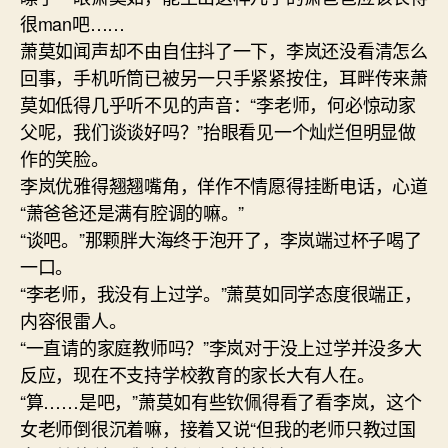
很man吧……
萧莫如闻声却不由自住抖了一下，李岚还没看清怎么
回事，手机听筒已被另一只手紧紧按住，耳畔传来萧
莫如低得几乎听不见的声音：“李老师，何必惊动家
父呢，我们谈谈好吗？”抬眼看见一个灿烂但明显做
作的笑脸。
李岚优雅得翘翘嘴角，佯作不情愿得挂断电话，心道
“萧爸爸还是满有腔调的嘛。”
“谈吧。”那颗胖大海终于泡开了，李岚端过杯子喝了
一口。
“李老师，我没有上过学。”萧莫如同学态度很端正，
内容很雷人。
“一直请的家庭教师吗？”李岚对于没上过学并没多大
反应，现在不支持学校教育的家长大有人在。
“算……是吧，”萧莫如有些钦佩得看了看李岚，这个
女老师倒很沉着嘛，接着又说“但我的老师只教过国