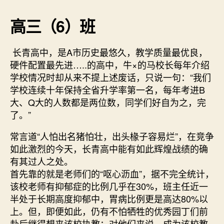
高三（6）班
长青高中，是A市历史最悠久，教学质量最优良，
硬件配置最先进…..的高中，牛×的马校长每年介绍
学校情况时却从来不提上述废话，只说一句：“我们
学校连续十年保持全省升学率第一名，每年考进B
大、Q大的人数都是两位数，同学们好自为之，完
了。”
常言道“人怕出名猪怕壮，出头椽子容易烂”，在竞争
如此激烈的今天，长青高中能有如此辉煌战绩的确
有其过人之处。
首先靠的就是老师们的“呕心沥血”，据不完全统计，
该校老师有抑郁症的比例几乎在30%，班主任近一
半处于长期高度抑郁中，胃病比例更是高达80%以
上。但，即便如此，仍有不怕牺牲的优秀园丁们前
赴后继得想来该校执教；对他们来说，成为该校教