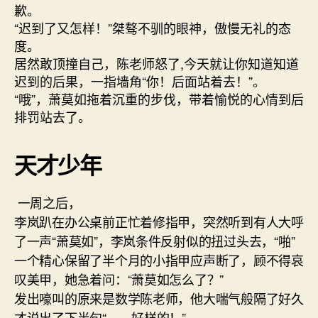
歉。
“迟到了又怎样！”桀骜不驯的眼神，傲慢无礼的态
度。
居然敢顶撞自己，陈老师怒了,今天就让你知道知道
迟到的后果，一指墙角“你！后面站着去！”。
“哦”，萧莫如拖着沉重的步伐，带着愉悦的心情到后
排罚站去了。
天才少年
一周之后，
李岚趴在办公桌前正忙着修指甲，突然听到有人大呼
了一声“萧莫如”，李岚条件反射似的扭过头去，“啪”
一个精心保留了半个月的小指甲应声断了，顾不得哀
叹美甲，她急着问：“萧莫如怎么了？”
发出嚎叫的原来是数学陈老师，他大喘气般隔了好久
才说出了下半句“……好样的！”