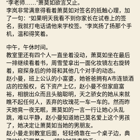
“李老师……”萧莫如欲言又止。
李岚非常满意得看着萧莫如对签名的抵触心理，加
了一句：“如果明天我看不到你家长在试卷上的签
名，我就打电话请他来学校签。”李岚扬了扬那个手
机，温和得笑着。
中午，午休时间。
教室里还有四个人一直坐着没动，萧莫如坐在最后
一排继续看着书，周雪莹拿出一面化妆镜左右旋转
着，窥探身后的帅哥和其他几个对手的动态。
赵小曼，班上公认的小富婆，她爸爸拥有A市连锁酒
店的控股权，名下资产上亿，赵小曼不但家庭富
裕，相貌出众而且头脑聪明，天之骄女的她从来就
瞧不起任何人，丢弃的玫瑰花一车一车的。然而昨
天她竟一夜无眠，萧莫如的一言一行让她心头乱
跳，难以平静，赵小曼知道她已莫名爱上这个男孩
了，她决定让萧莫如当她的男朋友。
赵小曼走到教室后面，轻轻倚靠在一个桌子边，典