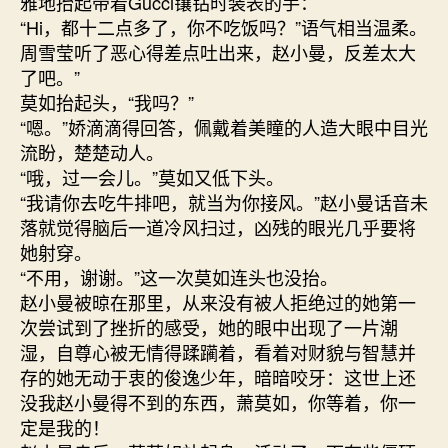
雅地抬起带着Gucci镶钻时装表的手：
“Hi，都十二点多了，你不吃饭吗？”语气相当温柔。
周雪莹听了恶心得差点吐出来，赵小曼，反差太大
了吧。”
莫如抬起头，“我吗？”
“嗯。”娇滴滴得回答，佩戴着美瞳的人造大眼中目光
流盼，楚楚动人。
“哦，过一会儿。”莫如又低下头。
“我请你去吃牛排吧，就当为你接风。”赵小曼话音未
落就觉得脑后一道冷风扫过，凶残的眼光几乎要将
她射穿。
“不用，谢谢。”这一次莫如连头也没抬。
赵小曼被晾在那里，从来没有被人拒绝过的她第一
次尝试到了挫折的感受，她的眼中出现了一片潮
湿，自尊心被无情得蹂躏着，看着对财貌与智慧并
存的她无动于衷的俊逸少年，暗暗咬牙：这世上还
没我赵小曼得不到的东西，萧莫如，你等着，你一
定是我的！