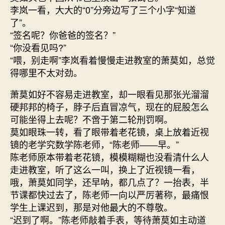
李岚一看，大大的“0”分旁边写了三个小字“知道
了”。
“签名呢？你爸爸的签名？”
“你没看见吗?”
“喂，别走啊”李岚看着慢慢走进教室的萧莫如，总觉
得哪里不太对劲。
萧莫如好不容易走进教室，却一眼看见那张光溜溜
硬邦邦的椅子，脖子后直冒凉气，现在的屁股怎么
可能坐得上去呢？不啻于第二轮刑罚啊。
莫如眼珠一转，看了眼带着老花镜，桌上放着近视
镜的老学究数学陈老师，“陈老师——早。”
陈老师原本带着老花镜，模模糊糊也没看清什么人
走进教室，听了这么一叫，换上了近视镜一看，
哦，萧莫如同学，还早呐，都几点了？一抬表，半
节课都快过去了，陈老师一向以严厉著称，最痛恨
学生上课迟到，那是对他最大的不尊敬。
“迟到了啊。”陈老师敲着手表，等待萧莫如主动道