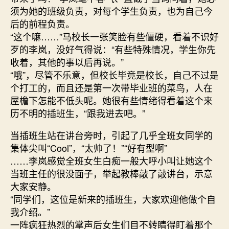
须为她的班级负责，对每个学生负责，也为自己今
后的前程负责。
“这个嘛……”马校长一张笑脸有些僵硬，看着不识好
歹的李岚，没好气得说：“有些特殊情况，学生你先
收着，其他的事以后再说。”
“哦”，尽管不乐意，但校长毕竟是校长，自己不过是
个打工的，而且还是第一次带毕业班的菜鸟，人在
屋檐下怎能不低头呢。她很有些情绪得看着这个来
历不明的插班生，“跟我进去吧。”
当插班生站在讲台旁时，引起了几乎全班女同学的
集体尖叫“Cool”，“太帅了！”“好有型啊”
……李岚感觉全班女生白痴一般大呼小叫让她这个
当班主任的很没面子，举起教棒敲了敲讲台，示意
大家安静。
“同学们，这位是新来的插班生，大家欢迎他做个自
我介绍。”
一阵疯狂热烈的掌声后女生们目不转睛得盯着那个