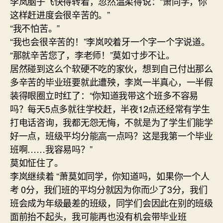
李岚脑子飞快得转着，忽然温柔得说：“萧同学，你
这样赶进度会很辛苦的。”
“我不怕苦。”
“我也会很辛苦的！”李岚咬着牙一个字一个字说道。
“那就辛苦您了，李老师！”莫如寸步不让。
居然碰到这么个软硬不吃的家伙，想到自己付出那么
多辛苦的毕业班要就此遭殃，李岚一半真心，一半假
装得眼圈立时红了：“你知道我带这个班多不容易
吗？每天5点多就往学校赶，半夜12点还经常有学生
打电话咨询，我都无怨无悔，不就是为了学生们能学
好一点，班级平均分能高一点吗？这是我第一个毕业
班啊……我容易吗？”
莫如怔住了。
李岚继续着 “萧莫如同学，你知道吗，如果你一个人
考 0分，我们班的平均分就因为你而少了3分，我们
班会成为年级最差的班级，同学们会因此在别的班级
面前抬不起头，我可能再也没有机会带毕业班