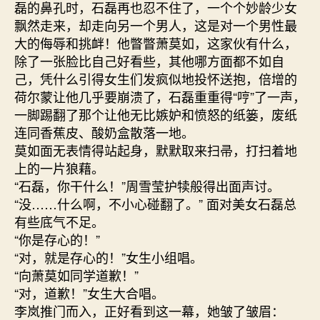
磊的鼻孔时，石磊再也忍不住了，一个个妙龄少女
飘然走来，却走向另一个男人，这是对一个男性最
大的侮辱和挑衅！他瞥瞥萧莫如，这家伙有什么，
除了一张脸比自己好看些，其他哪方面都不如自
己，凭什么引得女生们发疯似地投怀送抱，倍增的
荷尔蒙让他几乎要崩溃了，石磊重重得“哼”了一声，
一脚踢翻了那个让他无比嫉妒和愤怒的纸篓，废纸
连同香蕉皮、酸奶盒散落一地。
莫如面无表情得站起身，默默取来扫帚，打扫着地
上的一片狼藉。
“石磊，你干什么！”周雪莹护犊般得出面声讨。
“没……什么啊，不小心碰翻了。” 面对美女石磊总
有些底气不足。
“你是存心的！”
“对，就是存心的！”女生小组唱。
“向萧莫如同学道歉！”
“对，道歉！”女生大合唱。
李岚推门而入，正好看到这一幕，她皱了皱眉：