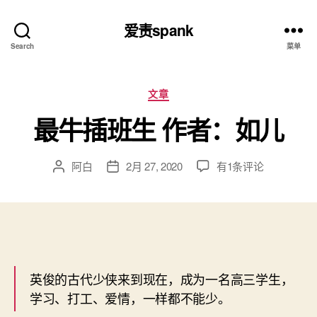
爱责spank
Search
菜单
分
文章
类
最牛插班生 作者：如儿
最
阿白
2月 27, 2020
有1条评论
文
发
牛
章
布
插
作
日
班
者
期
生
作
者：
如
英俊的古代少侠来到现在，成为一名高三学生，
儿
学习、打工、爱情，一样都不能少。