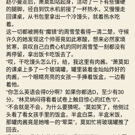
赵小曼走后，萧莫如站起身，活动了一下有些僵硬
的腿脚，径自到饮水机前接了一杯热水，又慢慢走
回课桌，从书包里拿出一个冷馒头，就着热水吃
着。
这一切都被拥有“魔镜”的周雪莹看得一清二楚，守候
许久的她发现这个帅哥竟如此寒酸，想来必然家境
贫寒，哀叹自己白费心机的同时周雪莹一刻都没有
再停留，拿出饭卡吃饭去了。
“哎，干吃馒头怎么行，给，我这里有肉酱。”萧莫如
的课桌上多了一个玻璃罐，罐里装着金灿灿炸好的
肉酱，一个眼睛亮亮的女孩一手捧着饭盒，一边看
着他。
“你怎么英语会得0分啊？如果你都选D，至少有30
分。”林灵纳闷得看着试卷上触目惊心的红色“0”。
“不会就是不会，为什么要猜呢。”莫如笑了，他侧过
头看了看女孩手里的饭盒，半盒白菜，半盒米饭，
那罐肉酱竟是她唯一的“荤菜”，莫如忙将玻璃罐推了
回去。