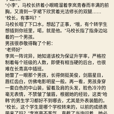
“小李”，马校长挤着小眼睛溜着李岚青春而丰满的前
胸，又滑到一字裙下欣赏着光洁修长的双腿……
“校长，有事吗？”
马校长咽了下口水，想起了正事，“哦，有个转学生
想插到你班里，喏，就是他。”马校长指了指身边站
着的一个男孩。
男孩很恭敬得鞠了个躬：
“老师好”
李岚一阵诧异，她知道该校为保证升学率，严格控
制着每个班级的人数，即便有相当硬的后台，也很
难在长青高中插班。
她瞥了一眼那个男孩，长得倒挺英俊，剑眉星目，
唇红齿白，仿佛电影明星一般。再一看，男孩身穿
一套白色的中山装，留着及肩的头发，脸色冷冷的
毫无表情，不禁皱了皱眉，根据她的经验，这类“哈
韩”的男生学习都好不到哪去，尤其是外表装酷的。
“校长，这个学生是哪个学校转来的，以前的成绩表
带来了吗？”李岚毫不客气、直截了当询问着，她必