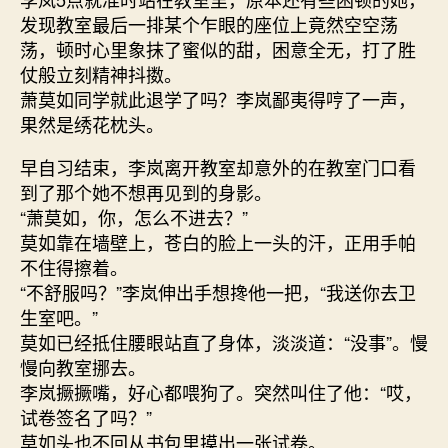
发现教室最后一排某个乍眼的座位上竟然空空荡
荡，顿时心里象抹了蜜似的甜，困意全无，打了胜
仗般立刻精神抖擞。
萧莫如同学就此退学了吗？李岚鄙夷得哼了一声，
果然是绣花枕头。
早自习结束，李岚离开教室却意外的在教室门口看
到了那个她不想再见到的身影。
“萧莫如，你，怎么不进去？”
莫如靠在墙壁上，苍白的脸上一头的汗，正用手帕
不住得擦着。
“不舒服吗？”李岚伸出手想搀他一把，“我送你去卫
生室吧。”
莫如已经抵住腰眼站直了身体，淡淡道：“没事”。慢
慢向教室挪去。
李岚撅撅嘴，好心都喂狗了。突然叫住了他：“哎，
试卷签名了吗？”
莫如头也不回从书包里摸出一张试卷。