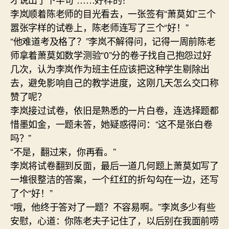
李岚顺着陈老师的目光看去，一张签有“萧莫如”三个
嚣张字样的试卷上，陈老师连写了三个“好！”
“他难道考及格了？”李岚不解得问，记得一周前陈老
师拿着萧莫如数学测验“0”分的卷子找自己抱怨过好
几次，认为李岚作为班主任应该把这种学生剔除出
去，避免影响自己的教学进度，这刚几天怎么交口称
赞了呢？
李岚接过试卷，依旧是熟悉的一片白卷，连选择题都
惜墨如金，一题未答，她疑惑得问：“这不是张白卷
吗？”
“不是，翻过来，你再看。”
李岚将试卷翻到反面，最后一道几何题上萧莫如写了
一堆很整洁的答案，一个红红的折勾勾在一边，还写
了个“好！”
“哦，他终于答对了一题？不容易啊。”李岚多少有些
安慰，心道：你陈老夫子记住了，以后别在我面前唠