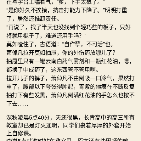
在写字台上喘着气，“爹，下手太狠了。”
“是你好久不挨揍，抗击打能力下降了。”明明打重
了，居然还推卸责任。
“再说了，找了半天也没找到个轻巧些的板子，只好
将就用棍子了，难道还用手吗？”
莫如噎住了，古语道：“自作孽，不可活”也。
萧倬凡拉开莫如抽屉，你的外伤药放哪儿了？
抽屉里只有一罐云南白药气雾剂和一瓶红花油，嗯，
都换了中成药了，这东西管不管用啊。
拉开儿子的裤子，萧倬凡不由倒吸一口冷气，果然打
重了，腰部以下夸张得肿起，青紫的僵痕在不断反复
抽打下有些发黑，萧倬凡倒满红花油的手怎么也按不
下去……
深秋凌晨5点40分，天还很黑，长青高中的高三所有
教室却已是灯火通明，同学们裹着厚厚的外套开始
上自修课。
李岚5点就准时站在教室里，原本还有些困顿的她，