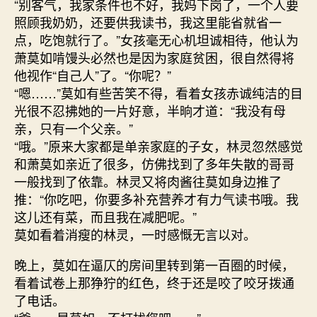
“别客气，我家条件也不好，我妈下岗了，一个人要
照顾我奶奶，还要供我读书，我这里能省就省一
点，吃饱就行了。”女孩毫无心机坦诚相待，他认为
萧莫如啃馒头必然也是因为家庭贫困，很自然得将
他视作“自己人”了。“你呢？”
“嗯……”莫如有些苦笑不得，看着女孩赤诚纯洁的目
光很不忍拂她的一片好意，半晌才道：“我没有母
亲，只有一个父亲。”
“哦。”原来大家都是单亲家庭的子女，林灵忽然感觉
和萧莫如亲近了很多，仿佛找到了多年失散的哥哥
一般找到了依靠。林灵又将肉酱往莫如身边推了
推：“你吃吧，你要多补充营养才有力气读书哦。我
这儿还有菜，而且我在减肥呢。”
莫如看着消瘦的林灵，一时感慨无言以对。
晚上，莫如在逼仄的房间里转到第一百圈的时候，
看着试卷上那狰狞的红色，终于还是咬了咬牙拨通
了电话。