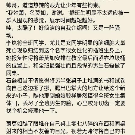
帅哥，道道热辣的眼光让少年有些拘束。
“我姓萧，名莫如，谢谢。”插班生明显不太适应被一
群人围观的感觉，展示时间越短越好。
哇，太酷了！好简洁的自我介绍啊！又是一阵骚
动。
李岚将全班同学，尤其是女同学明显的脑细胞大量
死亡现象归结到这个名字很女性化的插班生身上，
她报复性得将萧莫如安排在教室最后面紧靠垃圾桶
的位置上，和全班最强壮而且彪悍的男生石磊做了
同桌。
石磊相当不情愿得将另半张桌子上堆满的书和试卷
向自己这边挪了挪，腾出巴掌大的地方让给这个新
来的小子，瞧他那副娘娘腔样居然搞得全班女生集
体j□j，丢尽了全班男生的脸，心里咬牙切齿一定要
找个机会修理他一下。
萧莫如瞧了眼堆在自己桌上零七八碎的东西和同桌
射来的相当不友善的目光，视若无睹得将自己的书