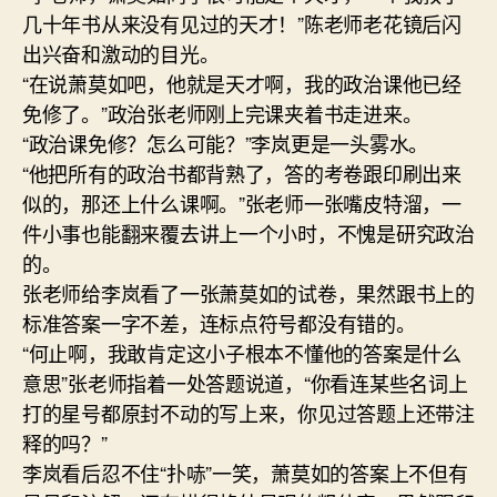
几十年书从来没有见过的天才！”陈老师老花镜后闪
出兴奋和激动的目光。
“在说萧莫如吧，他就是天才啊，我的政治课他已经
免修了。”政治张老师刚上完课夹着书走进来。
“政治课免修？怎么可能？”李岚更是一头雾水。
“他把所有的政治书都背熟了，答的考卷跟印刷出来
似的，那还上什么课啊。”张老师一张嘴皮特溜，一
件小事也能翻来覆去讲上一个小时，不愧是研究政治
的。
张老师给李岚看了一张萧莫如的试卷，果然跟书上的
标准答案一字不差，连标点符号都没有错的。
“何止啊，我敢肯定这小子根本不懂他的答案是什么
意思”张老师指着一处答题说道，“你看连某些名词上
打的星号都原封不动的写上来，你见过答题上还带注
释的吗？”
李岚看后忍不住“扑哧”一笑，萧莫如的答案上不但有