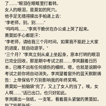
了……”眼泪在眼眶里打着转。
女人的眼泪，是莫如的死穴。
他手足无措得摸出手帕递上去：
“李老师，别，别……”
“呜呜呜……”李岚干脆伏在办公桌上哭了起来。
萧莫如手心都是汗：
“李老师，请给我三个月时间，如果我不能赶上大家
的进度，就自动退学。”
“三个月？”李岚立刻从桌上坐起身，原本打转的眼泪
已完全回收，那是期中考试之前……李岚翻着日历
本，已瞧不出有任何感伤的模样。嗯，也就是说期中
考试之前你将自动消失，李岚望着窗外的蓝天默默祷
告：上帝保佑千万别影响我的年终奖啊。
萧莫如一拍脑袋“完了，又上了女人的当了，唉，女
人啊……”话已出口，也只好如此。
李岚摸出一张纸，一支笔，看着眉头紧皱的萧莫如，
指了指那张纸：