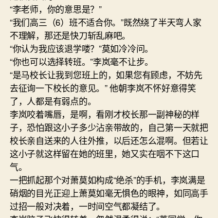
“李老师，你的意思是？”
“我们高三（6）班不适合你。”既然绕了半天弯人家
不理解，那还是快刀斩乱麻吧。
“你认为我应该退学喽？”莫如冷冷问。
“你也可以选择转班。”李岚毫不让步。
“是马校长让我到您班上的，如果您有顾虑，不妨先
去征询一下校长的意见。” 他朝李岚不怀好意得笑
了，人都是有弱点的。
李岚咬着嘴唇，是啊，看刚才校长那一副神秘的样
子，恐怕跟这小子多少沾亲带故的，自己第一天就把
校长亲自送来的人往外推，以后还怎么混啊。但若让
这小子就这样留在她的班里，她又实在咽不下这口
气。
一把抓起那个对萧莫如构成“绝杀”的手机，李岚满是
硝烟的目光正迎上萧莫如毫无惧色的眼神，如同高手
过招一般对决着，一时间空气都凝结了。