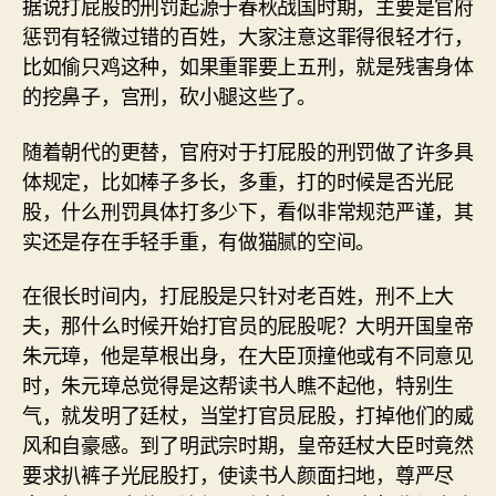
据说打屁股的刑罚起源于春秋战国时期，主要是官府
惩罚有轻微过错的百姓，大家注意这罪得很轻才行，
比如偷只鸡这种，如果重罪要上五刑，就是残害身体
的挖鼻子，宫刑，砍小腿这些了。
随着朝代的更替，官府对于打屁股的刑罚做了许多具
体规定，比如棒子多长，多重，打的时候是否光屁
股，什么刑罚具体打多少下，看似非常规范严谨，其
实还是存在手轻手重，有做猫腻的空间。
在很长时间内，打屁股是只针对老百姓，刑不上大
夫，那什么时候开始打官员的屁股呢？大明开国皇帝
朱元璋，他是草根出身，在大臣顶撞他或有不同意见
时，朱元璋总觉得是这帮读书人瞧不起他，特别生
气，就发明了廷杖，当堂打官员屁股，打掉他们的威
风和自豪感。到了明武宗时期，皇帝廷杖大臣时竟然
要求扒裤子光屁股打，使读书人颜面扫地，尊严尽