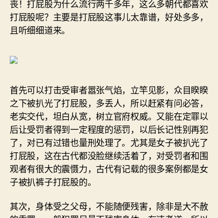
丧！打屁股为什么流行两千多年，这么多朝代都喜欢
打屁股呢？主要是打屁股这事儿太靠谱，好处多多，
且听细细道来。
首先可以打击受审者嚣张气焰，立竿见影，众目睽睽
之下被扒光了打屁股，多丢人，所以赶紧有问必答，
老实交代，坦白从宽，树立官府权威。又能在定罪以
后让受罚者得到一定程度的惩罚，以后长记性别再犯
了，对已有过错也量刑处理了。尤其是女子被扒光了
打屁股，这在古代都没脸继续活着了，对受罚者和围
观者有很大的震慑力，古代有记载的很多案例都是女
子被扒裤子打屁股的。
其次，身体受之父母，不能随便残害，除非是大不赦