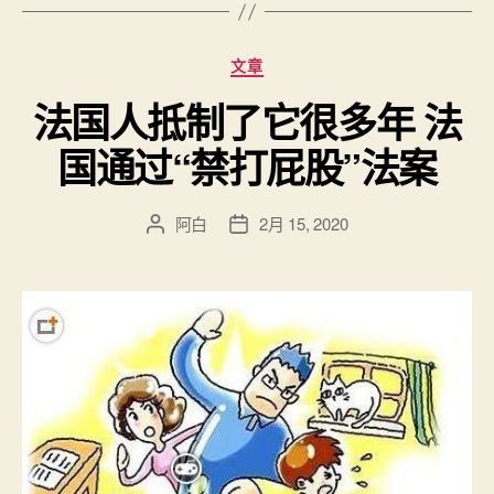
分
文章
类
法国人抵制了它很多年 法
国通过“禁打屁股”法案
阿白
2月 15, 2020
文
发
章
布
作
日
者
期