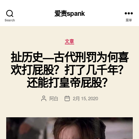
爱责spank
Search
菜单
分
文章
类
扯历史—古代刑罚为何喜
欢打屁股？打了几千年？
还能打皇帝屁股？
阿白
2月 15, 2020
文
发
章
布
作
日
者
期