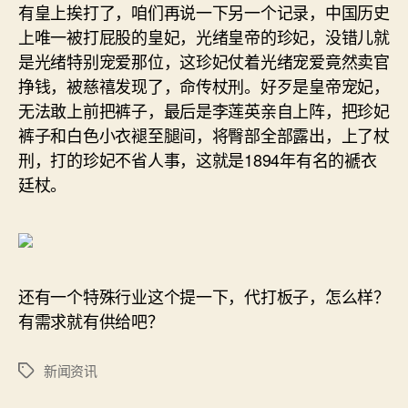
有皇上挨打了，咱们再说一下另一个记录，中国历史
上唯一被打屁股的皇妃，光绪皇帝的珍妃，没错儿就
是光绪特别宠爱那位，这珍妃仗着光绪宠爱竟然卖官
挣钱，被慈禧发现了，命传杖刑。好歹是皇帝宠妃，
无法敢上前把裤子，最后是李莲英亲自上阵，把珍妃
裤子和白色小衣褪至腿间，将臀部全部露出，上了杖
刑，打的珍妃不省人事，这就是1894年有名的褫衣
廷杖。
还有一个特殊行业这个提一下，代打板子，怎么样？
有需求就有供给吧？
新闻资讯
标
签