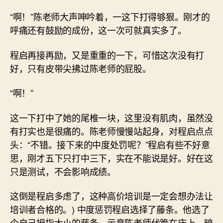
“啊！”陈老师大声呻吟着，一这下打得够狠。刚才的
呼痛还有鼓励的成份，这一次可就真实多了。
程启再接再励，又是重重的一下，可惜这次没有打
好，只有皮带尖拂过陈老师的屁股。
“啊！”
这一下打中了她的尾椎一块，这里没有肌肉，虽然没
有打实也是很痛的。陈老师慢慢站起身，对程启点点
头：“不错。接下来的中度处罚呢？”程启有些不好意
思，刚才五下只打中三下，实在不能说是好。好在这
只是测试，不会影响成绩。
这倒是程启多虑了，这种高价培训是一定会想办法让
培训者合格的。) 中度惩罚程启选择了藤条。他选了
个自己拇指大小的藤条，示意陈老师伏跪在床上。暗