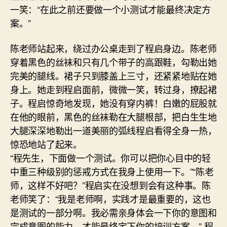
一笑：“在此之前还要做一个小测试才能最终决定方
案。”
陈老师站起来，绕过办公桌走到了程启身边。陈老师
穿着黑色的丝袜和只有几个带子的高跟鞋，勾勒出她
完美的腿线。裙子只到膝盖上三寸，还紧紧地贴在她
身上。她走到程启面前，微微一笑，转过身，撩起裙
子。程启惊奇地发现，她没有穿内裤！白嫩的屁股就
在他的眼前，黑色的丝袜勒在大腿根部，把白生生地
大腿深深地勒出一道美丽的弧线程启看得全身一热，
惊恐地站了起来。
“程先生，下面做一个测试。你可以把你心目中的轻
中重三种级别的惩戒方式在我身上使用一下。”“陈老
师，这样不好吧？”程启实在没想到会有这种事。陈
老师笑了：“我是老师啊，实践才是最重要的，这也
是测试的一部分啊。我必需亲身体会一下你的意图和
完成意图的能力，才能最终定下你的培训方案。” 程