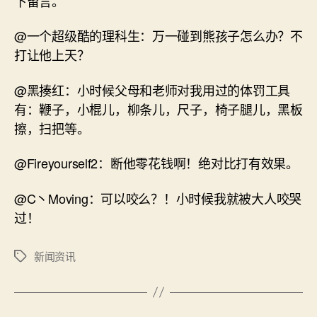
下留言。
@一个超级酷的理科生：万一碰到熊孩子怎么办？不
打让他上天？
@黑揍红：小时候父母和老师对我用过的体罚工具
有：鞭子，小棍儿，柳条儿，尺子，椅子腿儿，黑板
擦，扫把等。
@Fireyourself2：断他零花钱啊！绝对比打有效果。
@C丶Moving：可以咬么？！小时候我就被大人咬哭
过！
新闻资讯
标
签