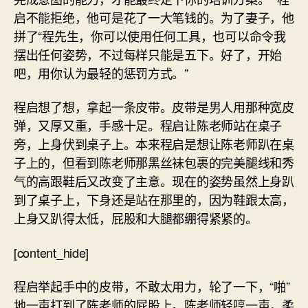
启不能拒绝，他可是花了一大笔钱的。为了妻子，他
拼了“程先生，你可以使用任何工具，也可以命令我
摆出任何姿势，不过每样只能是五下。好了，开始
吧，用你认为最轻的惩罚方式。”
程启想了想，拿起一条皮带。皮带是男人用那种宽皮
弹，又厚又重，手感十足。程启让陈老师站在桌子
旁，上身伏到桌子上。本来程启是想让陈老师趴在桌
子上的，但看到陈老师那黑丝袜包裹的完美腿线和秀
气的高跟鞋后又改变了主意。现在的姿势虽然上身趴
到了桌子上，下身还是站在那里的，因为鞋跟太高，
上身又趴得太低，屁股和大腿都绷得紧紧的。
[content_hide]
程启举起手中的皮带，不敢太用力，轮了一下，“啪”
地一声打到了陈老师的屁股上。陈老师轻哼一声，柔