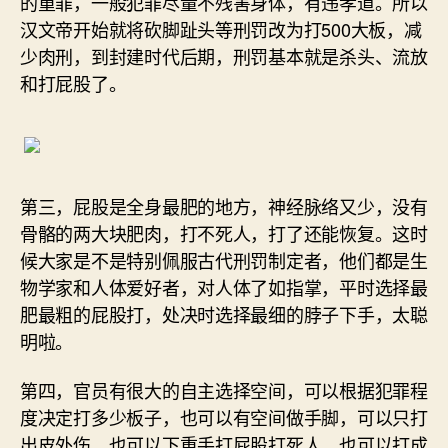
的重罪，一般犯罪尽量不残害身体，有违孝道。所以
汉文帝开始就将砍脚趾头等刑罚改为打500大板，减
少肉刑，到封建时代后期，刑罚基本就是杀头、流放
和打屁股了。
第三，屁股是全身最肥的地方，神经脉络又少，没有
骨骼的两大块肥肉，打不死人，打了还能恢复。这时
候大家是不是特别佩服古代刑罚制定者，他们都是生
物学家和人体爱好者，对人体了如指掌，平时选择最
肥最粗的屁股打，处决时选择最细的脖子下手，太聪
明啦。
第四，官员有很大的自主选择空间，可以根据犯罪程
度决定打多少板子，也可以有空间做手脚，可以只打
出皮外伤，也可以下重手打屁股打死人，也可以打成