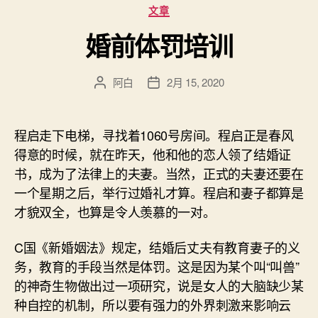
分
文章
类
婚前体罚培训
阿白
2月 15, 2020
文
发
章
布
作
日
者
期
程启走下电梯，寻找着1060号房间。程启正是春风
得意的时候，就在昨天，他和他的恋人领了结婚证
书，成为了法律上的夫妻。当然，正式的夫妻还要在
一个星期之后，举行过婚礼才算。程启和妻子都算是
才貌双全，也算是令人羡慕的一对。
C国《新婚姻法》规定，结婚后丈夫有教育妻子的义
务，教育的手段当然是体罚。这是因为某个叫“叫兽”
的神奇生物做出过一项研究，说是女人的大脑缺少某
种自控的机制，所以要有强力的外界刺激来影响云