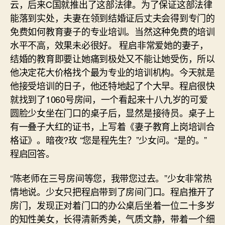
云，后来C国就推出了这部法律。为了保证这部法律
能落到实处，夫妻在领到结婚证后丈夫会得到专门的
免费如何教育妻子的专业培训。当然这种免费的培训
水平不高，效果未必很好。 程启非常爱她的妻子，
结婚的教育即要让她痛到极处又不能让她受伤，所以
他决定花大价格找个最为专业的培训机构。今天就是
他接受培训的日子，他还特地起了个大早。程启很快
就找到了1060号房间，一个看起来十八九岁的可爱
圆脸少女坐在门口的桌子后，显然是接待员。桌子上
有一叠子大红的证书，上写着《妻子教育上岗培训合
格证》。暗夜?玫 “您是程先生？”少女问。“是的。”
程启回答。
“陈老师在三号房间等您，我带您过去。”少女非常热
情地说。少女只把程启带到了房间门口。程启推开了
房门，发现正对着门口的办公桌后坐着一位二十多岁
的知性美女，长得清新秀美，气质文静，带着一个细